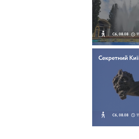
Сб, 08.08
1
Секретний Киї
Сб, 08.08
1