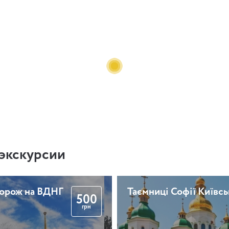
экскурсии
дорож на ВДНГ
Таємниці Софії Київсь
500
грн