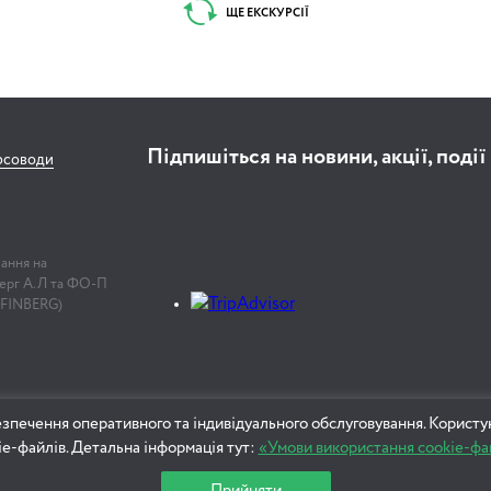
ЩЕ ЕКСКУРСІЇ
Підпишіться на новини, акції, події
рсоводи
лання на
нберг А.Л та ФО-П
 FINBERG)
зпечення оперативного та індивідуального обслуговування. Користу
ie-файлів. Детальна інформація тут:
«Умови використання cookie-фа
Прийняти