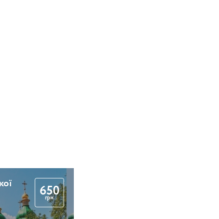
кої
650
грн