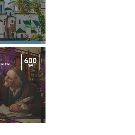
600
вана
грн