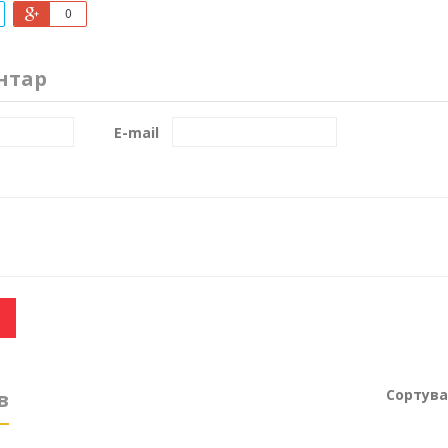
0
нтар
E-mail
Сортува
в