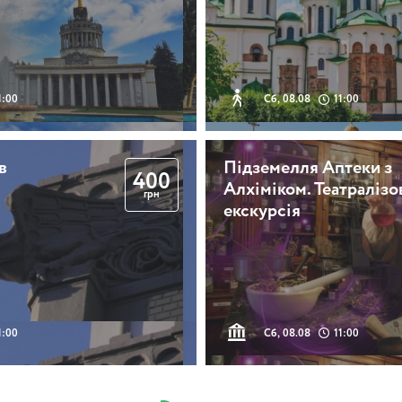
1:00
Сб, 08.08
11:00
в
Підземелля Аптеки з
400
Алхіміком. Театралізо
грн
екскурсія
1:00
Сб, 08.08
11:00