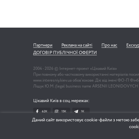
Партнери
Реклама на сайті
Про нас
Екску
ДОГОВІР ПУБЛІЧНОЇ ОФЕРТИ
2004 -
2026
© Інтернет-проект «Цікавий Київ»
При повному або частковому використанні матеріалів поси
www.interesniy.kiev.ua обов'язкове. Діє від імені ФО-П Фі
Ліщук Ю.М. (legal business name ARSENII LEONIDOVYCH
Цікавий Київ в соц. мережах:
62K
15K
1К
Даний сайт використовує cookie-файли з метою забе
cook