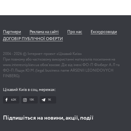
Партнери
Реклама на сайті
Про нас
Екскурсоводи
ДОГОВІР ПУБЛІЧНОЇ ОФЕРТИ
2004 -
2026
© Інтернет-проект «Цікавий Київ»
При повному або частковому використанні матеріалів посилання на
www.interesniy.kiev.ua обов'язкове. Діє від імені ФО-П Фінберг А.Л та
ФО-П Ліщук Ю.М. (legal business name ARSENII LEONIDOVYCH
FINBERG)
Цікавий Київ в соц. мережах:
62K
15K
1К
Підпишіться на новини, акції, події