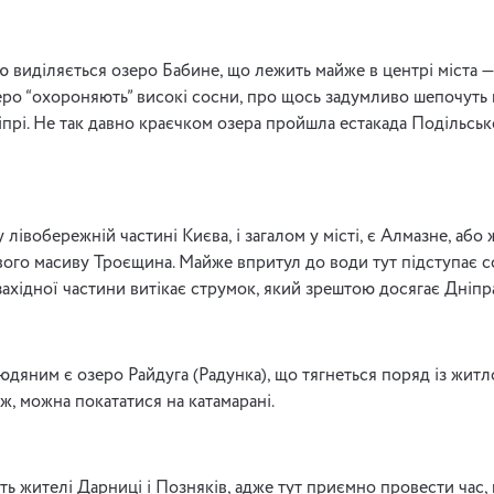
 виділяється озеро Бабине, що лежить майже в центрі міста —
еро “охороняють” високі сосни, про щось задумливо шепочуть 
ніпрі. Не так давно краєчком озера пройшла естакада Подільс
лівобережній частині Києва, і загалом у місті, є Алмазне, або 
вого масиву Троєщина. Майже впритул до води тут підступає с
ахідної частини витікає струмок, який зрештою досягає Дніпр
людяним є озеро Райдуга (Радунка), що тягнеться поряд із жит
ж, можна покататися на катамарані.
 жителі Дарниці і Позняків, адже тут приємно провести час, 