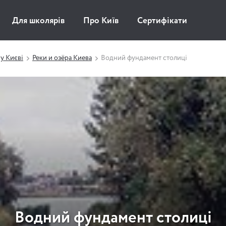
Для школярів
Про Київ
Сертифікати
у Києві
Реки и озёра Киева
Водний фундамент столиці
Водний фундамент столиці