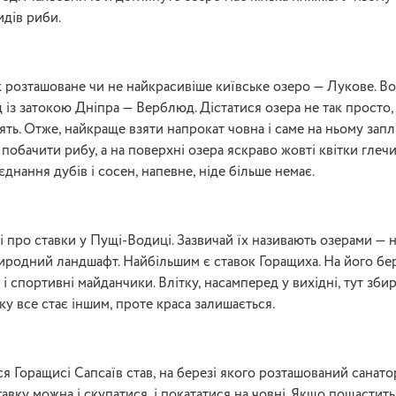
идів риби.
 розташоване чи не найкрасивіше київське озеро — Лукове. В
 із затокою Дніпра — Верблюд. Дістатися озера не так просто,
ть. Отже, найкраще взяти напрокат човна і саме на ньому зап
побачити рибу, а на поверхні озера яскраво жовті квітки глеч
єднання дубів і сосен, напевне, ніде більше немає.
і про ставки у Пущі-Водиці. Зазвичай їх називають озерами — 
иродний ландшафт. Найбільшим є ставок Горащиха. На його бер
, і спортивні майданчики. Влітку, насамперед у вихідні, тут зби
у все стає іншим, проте краса залишається.
ся Горащисі Сапсаїв став, на березі якого розташований санат
вку можна і скупатися, і покататися на човні. Якщо пощастить, 