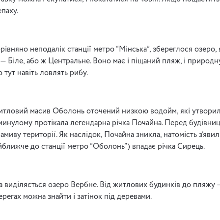
паху.
рівняно неподалік станції метро “Мінська”, збереглося озеро, 
 — Біле, або ж Центральне. Воно має і піщаний пляж, і природн
о тут навіть ловлять рибу.
 житловий масив Оболонь оточений низкою водойм, які утвори
 минулому протікала легендарна річка Почайна. Перед будівниц
амиву території. Як наслідок, Почайна зникла, натомість з’явил
айближче до станції метро “Оболонь”) впадає річка Сирець.
та виділяється озеро Вербне. Від житлових будинків до пляжу —
ерегах можна знайти і затінок під деревами.