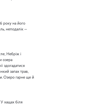
6 року на його
ль, неподалік —
ле, Небріж і
и озера
ії здогадатися
нкий запах трав,
и. Озеро гарне ще й
 У хащах біля