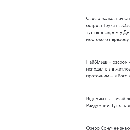
Своєю мальовничістю
острові Труханів. Оз
тут тепліша, ніж у Д
мостового переходу.
Найбільшим озером у 
неподалік від житло
проточним — з його з
Відомим і зазвичай 
Райдужний. Тут є пля
Озеро Сонячне знають