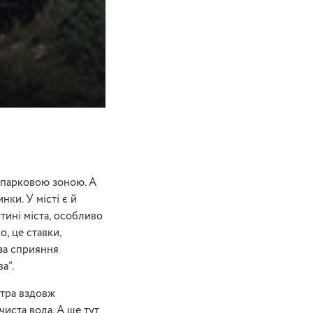
опарковою зоною. А
нки. У місті є й
стині міста, особливо
, це ставки,
 за сприяння
а”.
етра вздовж
иста вода. А ще тут