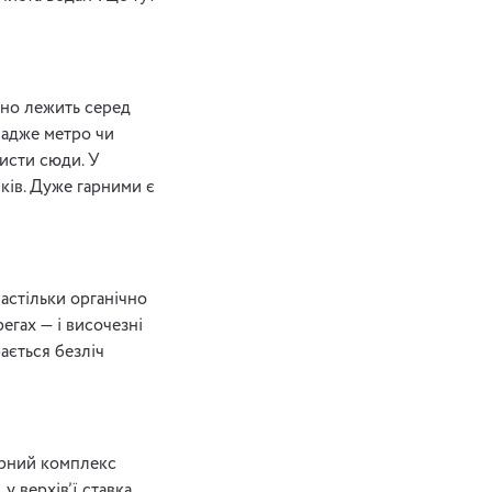
оно лежить серед
 адже метро чи
листи сюди. У
иків. Дуже гарними є
настільки органічно
егах — і височезні
рається безліч
орний комплекс
у верхів’ї ставка