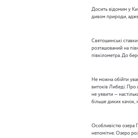
Досить відомим у Киє
дивом природи, адже 
Святошинські ставки 
розташований на пів
півкілометра. До бер
Не можна обійти уваг
витоків Либеді. Про 
не уявити — настільк
більше диких качок, 
Особливістю озера Гл
непомітне. Озеро ро