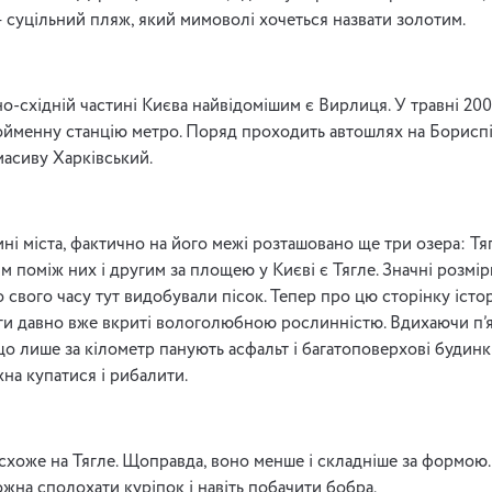
— суцільний пляж, який мимоволі хочеться назвати золотим.
о-східній частині Києва найвідомішим є Вирлиця. У травні 200
ойменну станцію метро. Поряд проходить автошлях на Бориспі
асиву Харківський.
ні міста, фактично на його межі розташовано ще три озера: Тяг
 поміж них і другим за площею у Києві є Тягле. Значні розмір
свого часу тут видобували пісок. Тепер про цю сторінку істор
ги давно вже вкриті вологолюбною рослинністю. Вдихаючи п’я
о лише за кілометр панують асфальт і багатоповерхові будинк
на купатися і рибалити.
хоже на Тягле. Щоправда, воно менше і складніше за формою.
жна сполохати куріпок і навіть побачити бобра.