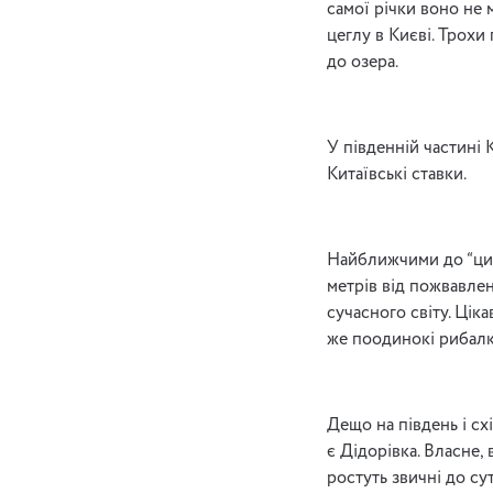
самої річки воно не 
цеглу в Києві. Трохи 
до озера.
У південній частині 
Китаївські ставки.
Найближчими до “циві
метрів від пожвавле
сучасного світу. Цік
же поодинокі рибалк
Дещо на південь і сх
є Дідорівка. Власне,
ростуть звичні до сут