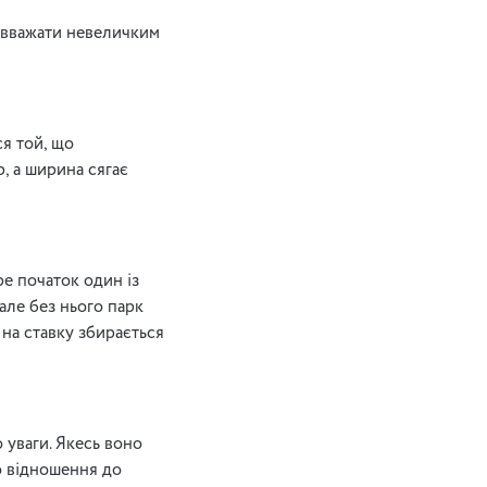
а вважати невеличким
ся той, що
, а ширина сягає
ре початок один із
 але без нього парк
 на ставку збирається
 уваги. Якесь воно
о відношення до