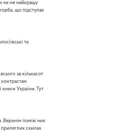
ли чи не найкращу
агорба, що підступає
лосіївські та
 всього за кількасот
я контрастам
ї книги України. Тут
ів. Верхнім поміж них
а прилеглих схилах