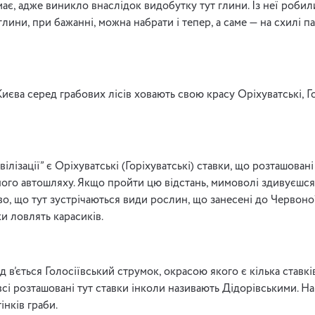
має, адже виникло внаслідок видобутку тут глини. Із неї роби
глини, при бажанні, можна набрати і тепер, а саме — на схилі п
Києва серед грабових лісів ховають свою красу Оріхуватські, Го
лізації” є Оріхуватські (Горіхуватські) ставки, що розташовані
ного автошляху. Якщо пройти цю відстань, мимоволі здивуєшс
аво, що тут зустрічаються види рослин, що занесені до Червоно
и ловлять карасиків.
ід в’ється Голосіївський струмок, окрасою якого є кілька ставк
 всі розташовані тут ставки інколи називають Дідорівськими. Н
інків граби.