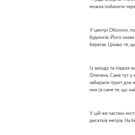
можна побачити чере
У центрі Оболоні, по
будинків. Його назва
берегах. Цікаво те, щ
Із заходу та півдня
Опечень. Саме тут у
забирали ґрунт для н
них (а саме те, що н
У цій же частині міс
десятків метрів. На б