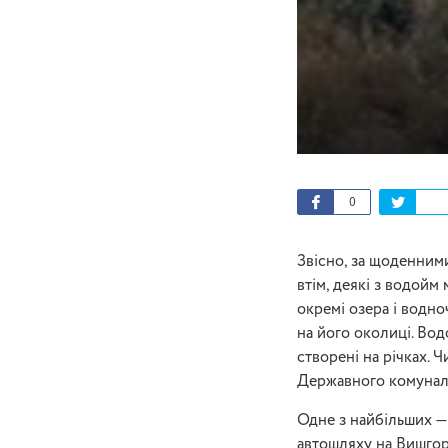
0
Звісно, за щоденним
втім, деякі з водойм
окремі озера і водно
на його околиці. Вод
створені на річках. 
Державного комуналь
Одне з найбільших —
автошляху на Вишгоро