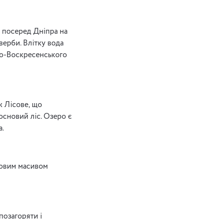
 посеред Дніпра на
верби. Влітку вода
ько-Воскресенського
ж Лісове, що
основий ліс. Озеро є
а.
ловим масивом
позагоряти і