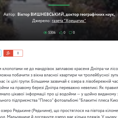
Автор:
Віктор ВИШНЕВСЬКИЙ, доктор географічних наук,
Джерело:
газета "Хрещатик"
5306
0
0
0
и клопотами не до мандрівок заплавою красеня Дніпра чи ліс
 можна побачити з вікна власної квартири чи тролейбусної зупи
час їх цілі групи. Більшими зазвичай є озера в лівобережній ча
ойми на правому березі Дніпра переважно невеликі. Як правило
Чимало цікавої інформації про ці водойми — у щойно виданому
ного підприємства “Плесо” фотоальбомі “Блакитні плеса Києв
 озеро Редькине (Редьчине), що простяглося на півтора кілом
д. Мальовниче й доглянуте озеро має кілька пляжів. У ньому ч