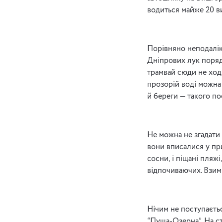
водиться майже 20 в
Порівняно неподалік
Дніпрових лук поряд
трамвай сюди не ходя
прозорій воді можна 
й береги — такого по
Не можна не згадати 
вони вписалися у пр
сосни, і піщані пляжі
відпочиваючих. Взимк
Нічим не поступаєть
“Пуща-Озерна”. На ста