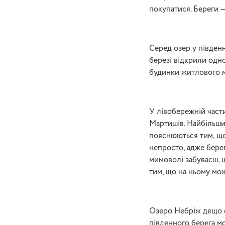
покупатися. Береги 
Серед озер у південн
березі відкрили одн
будинки житлового м
У лівобережній части
Мартишів. Найбільшим
пояснюються тим, що 
непросто, адже бере
мимоволі забуваєш, щ
тим, що на ньому мож
Озеро Небріж дещо с
південного берега мо