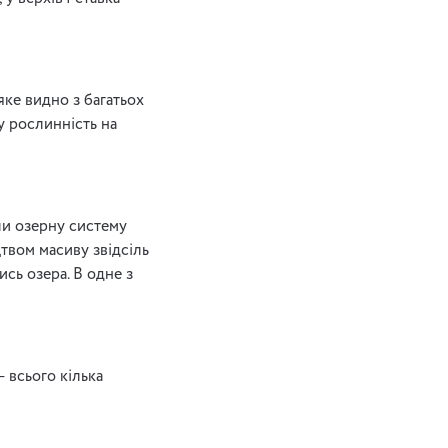
яке видно з багатьох
у рослинність на
ли озерну систему
твом масиву звідсіль
ись озера. В одне з
 всього кілька