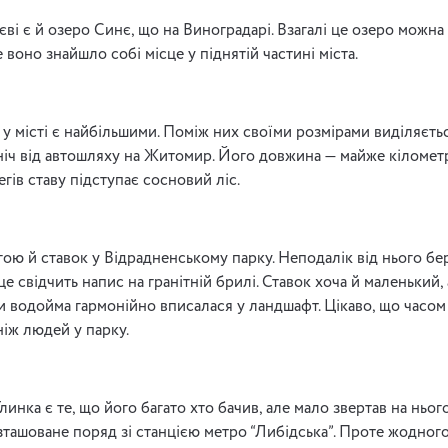
ві є й озеро Синє, що на Виноградарі. Взагалі це озеро можн
воно знайшло собі місце у піднятій частині міста.
у місті є найбільшими. Поміж них своїми розмірами виділяєть
ніч від автошляху на Житомир. Його довжина — майже кілометр
егів ставу підступає сосновий ліс.
ою й ставок у Відрадненському парку. Неподалік від нього бе
це свідчить напис на гранітній брилі. Ставок хоча й маленький,
и водойма гармонійно вписалася у ландшафт. Цікаво, що часом
ніж людей у парку.
инка є те, що його багато хто бачив, але мало звертав на нього
зташоване поряд зі станцією метро “Либідська”. Проте жодног