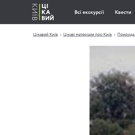
Всі екскурсії
Квести
Цікавий Київ
Цікаві матеріали про Київ
Природа 