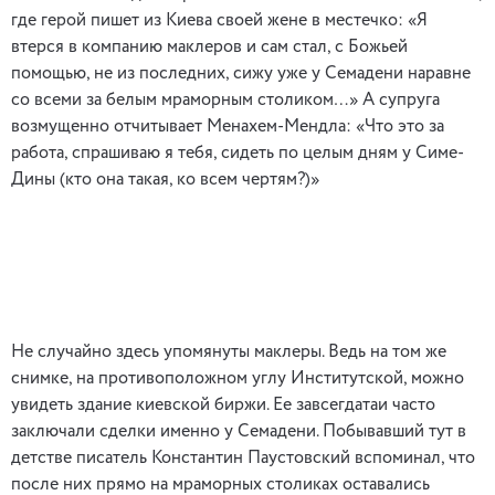
где герой пишет из Киева своей жене в местечко: «Я
втерся в компанию маклеров и сам стал, с Божьей
помощью, не из последних, сижу уже у Семадени наравне
со всеми за белым мраморным столиком…» А супруга
возмущенно отчитывает Менахем-Мендла: «Что это за
работа, спрашиваю я тебя, сидеть по целым дням у Симе-
Дины (кто она такая, ко всем чертям?)»
Не случайно здесь упомянуты маклеры. Ведь на том же
снимке, на противоположном углу Институтской, можно
увидеть здание киевской биржи. Ее завсегдатаи часто
заключали сделки именно у Семадени. Побывавший тут в
детстве писатель Константин Паустовский вспоминал, что
после них прямо на мраморных столиках оставались