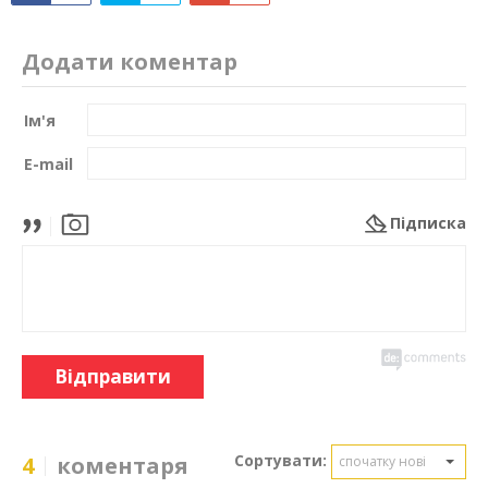
Додати коментар
Ім'я
E-mail
Підписка
Відправити
Сортувати:
4
коментаря
спочатку нові