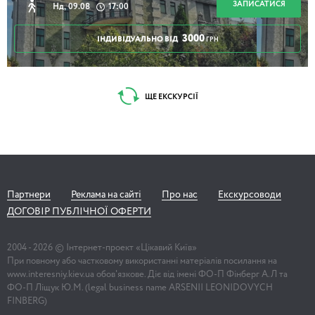
ЗАПИСАТИСЯ
Нд, 09.08
17:00
3000
ІНДИВІДУАЛЬНО ВІД
ГРН
ЩЕ ЕКСКУРСІЇ
Партнери
Реклама на сайті
Про нас
Екскурсоводи
ДОГОВІР ПУБЛІЧНОЇ ОФЕРТИ
2004 -
2026
© Інтернет-проект «Цікавий Київ»
При повному або частковому використанні матеріалів посилання на
www.interesniy.kiev.ua обов'язкове. Діє від імені ФО-П Фінберг А.Л та
ФО-П Ліщук Ю.М. (legal business name ARSENII LEONIDOVYCH
FINBERG)