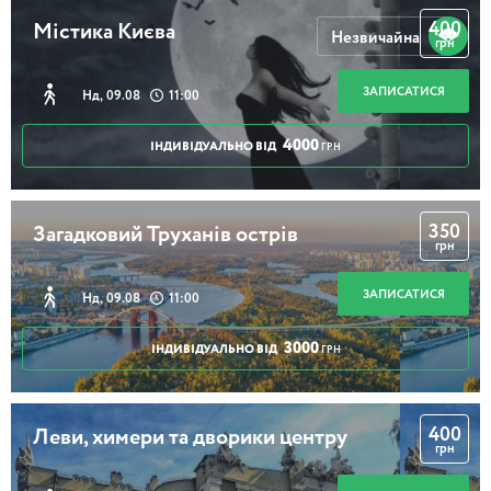
400
Містика Києва
Незвичайна
грн
ЗАПИСАТИСЯ
Нд, 09.08
11:00
4000
ІНДИВІДУАЛЬНО ВІД
ГРН
350
Загадковий Труханів острів
грн
ЗАПИСАТИСЯ
Нд, 09.08
11:00
3000
ІНДИВІДУАЛЬНО ВІД
ГРН
400
Леви, химери та дворики центру
грн