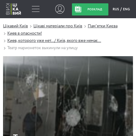
RUS
ENG
РОЗКЛАД
Цікавий Київ
Цікаві матеріали про Київ
Пам'ятки Києва
Киев в опасности!
Киев, которого уже нет.../ Київ, якого вже немає...
Театр марионеток выкинули на улицу