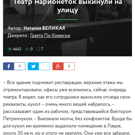
Театр марионеток выкинули на
улицу
Автор:
Наталия ВЕЛИКАЯ
Джерело:
Газета По-Киевски
4642
0
7
0
0
– Все здание подлежит реставрации, верхние этажи мы
отремонтировали, офисы уже вселились, сейчас очередь
театра. Я видел, как его сотрудники выносили отсюда свои
реквизиты, кукол – очень много вещей набралось, –
рассказывает один из рабочих, представившийся Виктором
Петренчуком. – Выезжали молча, без конфликтов. Вроде бы
для кукол им временно выделили помещение в Лавре,
около 30 кв.м, но и этого не хватило. Они уже все забрали,