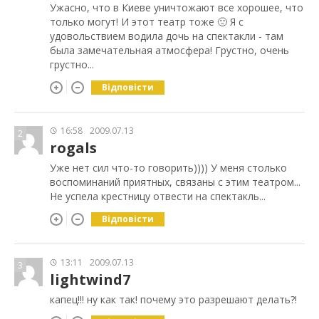
Ужасно, что в Киеве уничтожают все хорошее, что
только могут! И этот театр тоже 🙁 Я с
удовольствием водила дочь на спектакли - там
была замечательная атмосфера! Грустно, очень
грустно...
Відповісти
16:58
2009.07.13
2
rogals
Уже нет сил что-то говорить)))) У меня столько
воспоминаний приятных, связаны с этим театром...
Не успела крестницу отвести на спектакль...
Відповісти
13:11
2009.07.13
3
lightwind7
капец!!! ну как так! почему это разрешают делать?!