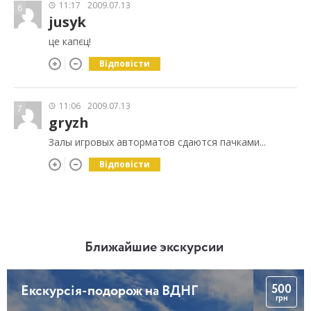
11:17
2009.07.13
6
jusyk
це капєц!
Відповісти
11:06
2009.07.13
7
gryzh
Залы игровых авторматов сдаются пачками...
Відповісти
Ближайшие экскурсии
500
Екскурсія-подорож на ВДНГ
грн