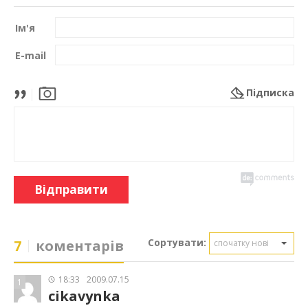
Ім'я
E-mail
Підписка
Відправити
Сортувати:
7
коментарів
спочатку нові
18:33
2009.07.15
1
cikavynka