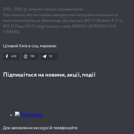
2004 -
2026
© Інтернет-проект «Цікавий Київ»
При повному або частковому використанні матеріалів посилання на
www.interesniy.kiev.ua обов'язкове. Діє від імені ФО-П Фінберг А.Л та
ФО-П Ліщук Ю.М. (legal business name ARSENII LEONIDOVYCH
FINBERG)
Цікавий Київ в соц. мережах:
62K
15K
1К
Підпишіться на новини, акції, події
Для замовлення екскурсій телефонуйте: