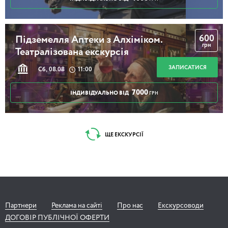
600
Підземелля Аптеки з Алхіміком.
грн
Театралізована екскурсія
ЗАПИСАТИСЯ
Сб, 08.08
11:00
7000
ІНДИВІДУАЛЬНО ВІД
ГРН
ЩЕ ЕКСКУРСІЇ
Партнери
Реклама на сайті
Про нас
Екскурсоводи
ДОГОВІР ПУБЛІЧНОЇ ОФЕРТИ