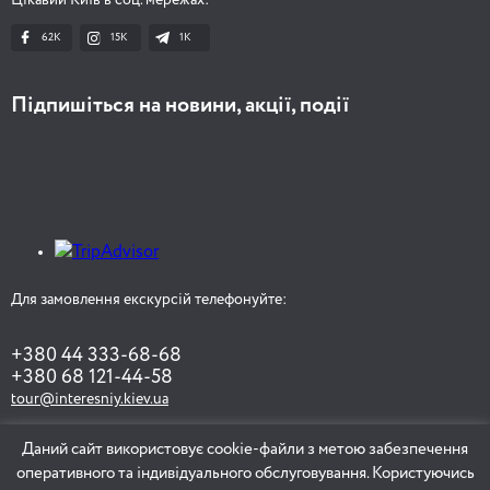
Цікавий Київ в соц. мережах:
62K
15K
1К
Підпишіться на новини, акції, події
Для замовлення екскурсій телефонуйте:
+380 44 333-68-68
+380 68 121-44-58
tour@interesniy.kiev.ua
Даний сайт використовує cookie-файли з метою забезпечення
оперативного та індивідуального обслуговування. Користуючись
ЗАМОВИТИ ЕКСКУРСІЮ