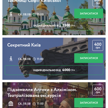
Таємниці Софії Київської
грн
ЗАПИСАТИСЯ
Сб, 08.08
11:00
5500
ІНДИВІДУАЛЬНО ВІД
ГРН
400
Секретний Київ
грн
ЗАПИСАТИСЯ
Сб, 08.08
11:00
4000
ІНДИВІДУАЛЬНО ВІД
ГРН
600
Підземелля Аптеки з Алхіміком.
грн
Театралізована екскурсія
ЗАПИСАТИСЯ
Сб, 08.08
11:00