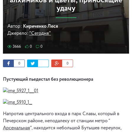
алхимиков и цветы, приносящие
удачу
Автор:
Кириченко Леся
Джерело:
"Сегодня"
3666
0
0
0
0
Пустующий пьедестал без революционера
Напротив центрального входа в парк Славы, который в
Печерском районе, неподалеку от станции метро “
Арсенальная
“, находится небольшой Бутышев переулок,