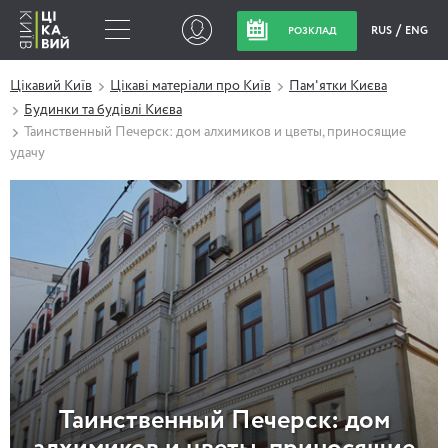
RUS
ENG
РОЗКЛАД
Цікавий Київ
Цікаві матеріали про Київ
Пам'ятки Києва
Будинки та будівлі Києва
Таинственный Печерск: дом алхимиков и цветы, приносящие
удачу
Таинственный Печерск: дом