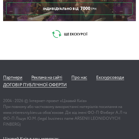
7000
ІНДИВІДУАЛЬНО ВІД
ГРН
ЩЕ ЕКСКУРСІЇ
Партнери
Реклама на сайті
Про нас
Екскурсоводи
ДОГОВІР ПУБЛІЧНОЇ ОФЕРТИ
2004 -
2026
© Інтернет-проект «Цікавий Київ»
При повному або частковому використанні матеріалів посилання на
www.interesniy.kiev.ua обов'язкове. Діє від імені ФО-П Фінберг А.Л та
ФО-П Ліщук Ю.М. (legal business name ARSENII LEONIDOVYCH
FINBERG)