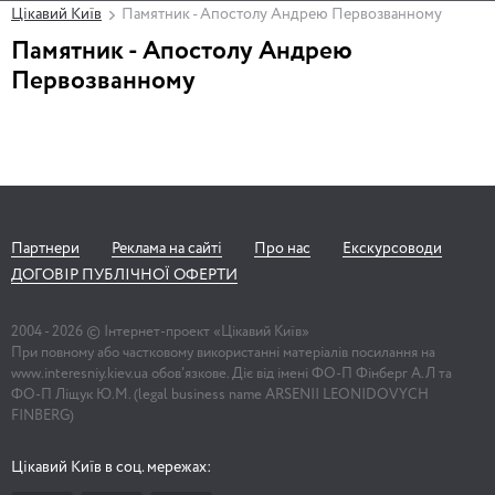
Цікавий Київ
Памятник - Апостолу Андрею Первозванному
Памятник - Апостолу Андрею
Первозванному
Партнери
Реклама на сайті
Про нас
Екскурсоводи
ДОГОВІР ПУБЛІЧНОЇ ОФЕРТИ
2004 -
2026
© Інтернет-проект «Цікавий Київ»
При повному або частковому використанні матеріалів посилання на
www.interesniy.kiev.ua обов'язкове. Діє від імені ФО-П Фінберг А.Л та
ФО-П Ліщук Ю.М. (legal business name ARSENII LEONIDOVYCH
FINBERG)
Цікавий Київ в соц. мережах: