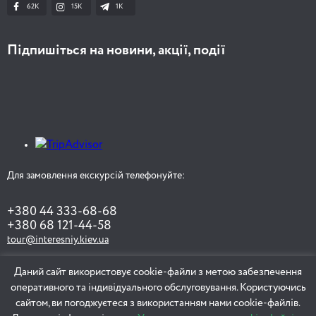
62K
15K
1К
Підпишіться на новини, акції, події
Для замовлення екскурсій телефонуйте:
+380 44 333-68-68
+380 68 121-44-58
tour@interesniy.kiev.ua
Даний сайт використовує cookie-файли з метою забезпечення
оперативного та індивідуального обслуговування. Користуючись
ЗАМОВИТИ ЕКСКУРСІЮ
сайтом, ви погоджуєтеся з використанням нами cookie-файлів.