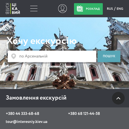
RUS
ENG
РОЗКЛАД
Замовлення
екскурсій
Хочу екскурсію
+380 44 333-68-68
+380 68 121-44-58
Наприклад:
по Андріївському спуску
tour@interesniy.kiev.ua
з 10.00 до 19:30 щоденно
Замовлення екскурсій
Viber
WhatsApp
+380 44 333-68-68
+380 68 121-44-58
tour@interesniy.kiev.ua
АКЦІЇ ПОДІЇ НОВИНИ