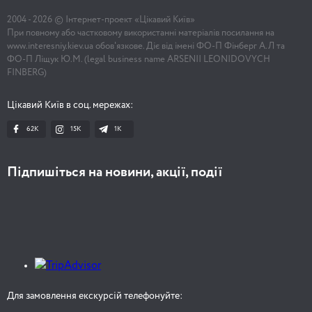
2004 -
2026
© Інтернет-проект «Цікавий Київ»
При повному або частковому використанні матеріалів посилання на
www.interesniy.kiev.ua обов'язкове. Діє від імені ФО-П Фінберг А.Л та
ФО-П Ліщук Ю.М. (legal business name ARSENII LEONIDOVYCH
FINBERG)
Цікавий Київ в соц. мережах:
62K
15K
1К
Підпишіться на новини, акції, події
Для замовлення екскурсій телефонуйте: