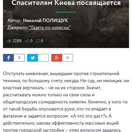
Спасителям Киева посвящается
Автор:
Николай ПОЛИЩУК
Джерело:
"Газета по-киевски"
2288
0
0
0
0
Отступать киевлянам, вышедшим против строительной
техники, по большому счету, некуда. Ни суд, ни милиция, ни
властная вертикаль – не на их стороне. Значит,
рассчитывать можно только на свои силы и
общегородскую солидарность киевлян. Конечно, у кого-то
от такой борьбы опускаются руки, кто-то впадает в
фатализм и задается вопросом: «А что это даст?» А
действительно, какова эффективность массовых акций
против городской застройки – этим вопросом задались