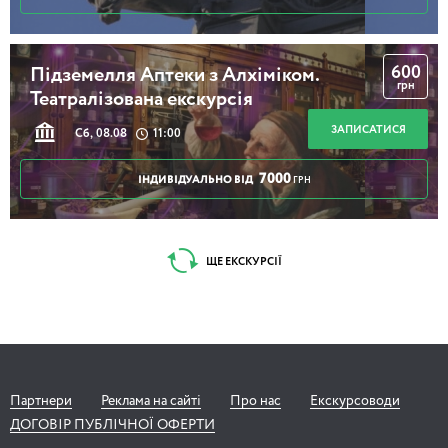
600
Підземелля Аптеки з Алхіміком.
грн
Театралізована екскурсія
ЗАПИСАТИСЯ
Сб, 08.08
11:00
7000
ІНДИВІДУАЛЬНО ВІД
ГРН
ЩЕ ЕКСКУРСІЇ
Партнери
Реклама на сайті
Про нас
Екскурсоводи
ДОГОВІР ПУБЛІЧНОЇ ОФЕРТИ