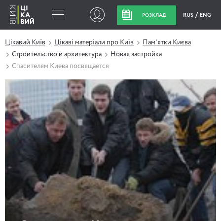
RUS
ENG
РОЗКЛАД
Цікавий Київ
Цікаві матеріали про Київ
Пам'ятки Києва
Строительство и архитектура
Новая застройка
Спасителям Киева посвящается