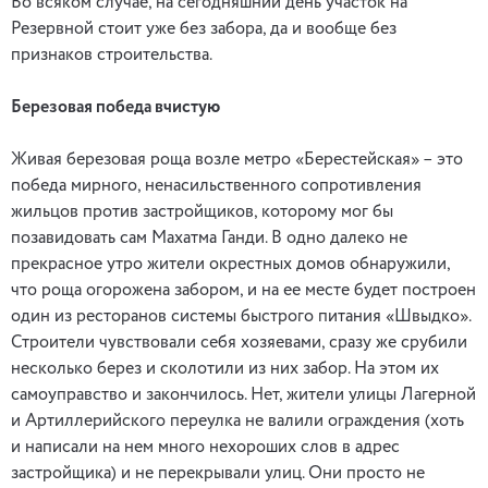
Во всяком случае, на сегодняшний день участок на
Резервной стоит уже без забора, да и вообще без
признаков строительства.
Березовая победа вчистую
Живая березовая роща возле метро «Берестейская» – это
победа мирного, ненасильственного сопротивления
жильцов против застройщиков, которому мог бы
позавидовать сам Махатма Ганди. В одно далеко не
прекрасное утро жители окрестных домов обнаружили,
что роща огорожена забором, и на ее месте будет построен
один из ресторанов системы быстрого питания «Швыдко».
Строители чувствовали себя хозяевами, сразу же срубили
несколько берез и сколотили из них забор. На этом их
самоуправство и закончилось. Нет, жители улицы Лагерной
и Артиллерийского переулка не валили ограждения (хоть
и написали на нем много нехороших слов в адрес
застройщика) и не перекрывали улиц. Они просто не