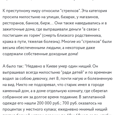
К преступному миру относили “стрелков”. Эта категория
просила милостыню на улицах, базарах, у магазинов,
ресторанов, банков, бирж… Они также наведывались и в
зажиточные дома, где выпрашивали деньги “в связи с
постигшим их горем” (смерть близкого родственника,
кража в пути, тяжелая болезнь). Многие из “стрелков” были
весьма обеспеченными людьми, а некоторые даже
содержали собственные доходные дома!
А было так: “Недавно в Киеве умер один нищий. Он
выпрашивал всегда милостыню “ради детей” и по временам
водил за собою девочку, лет 8, почти нагую и болезненную
на вид. Никто не подозревал, что старик имел в городе
каменный дом, а в доме отдельную комнату, где сберегал
собранное им за долгое время подаяние. В заплатанной
одежде его нашли 200 000 руб.; 700 руб. оказалось на
процентах у местного кулака; ежедневно мнимый нищий