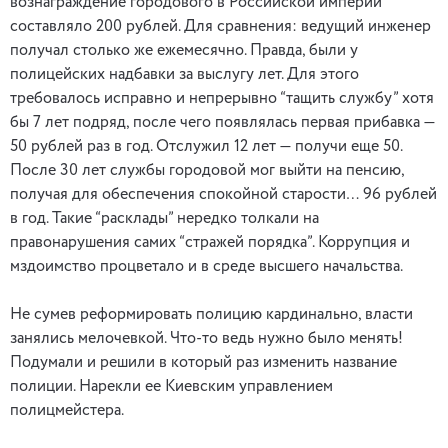
вознаграждение городового в Российской империи
составляло 200 рублей. Для сравнения: ведущий инженер
получал столько же ежемесячно. Правда, были у
полицейских надбавки за выслугу лет. Для этого
требовалось исправно и непрерывно “тащить службу” хотя
бы 7 лет подряд, после чего появлялась первая прибавка —
50 рублей раз в год. Отслужил 12 лет — получи еще 50.
После 30 лет службы городовой мог выйти на пенсию,
получая для обеспечения спокойной старости… 96 рублей
в год. Такие “расклады” нередко толкали на
правонарушения самих “стражей порядка”. Коррупция и
мздоимство процветало и в среде высшего начальства.
Не сумев реформировать полицию кардинально, власти
занялись мелочевкой. Что-то ведь нужно было менять!
Подумали и решили в который раз изменить название
полиции. Нарекли ее Киевским управлением
полицмейстера.