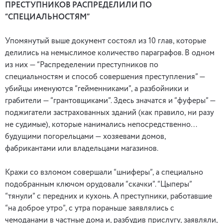
ПРЕСТУПНИКОВ РАСПРЕДЕЛИЛИ ПО
“СПЕЦИАЛЬНОСТЯМ”
Упомянутый выше документ состоял из 10 глав, которые
делились на немыслимое количество параграфов. В одном
из них — “Распределении преступников по
специальностям и способ совершения преступления” —
убийцы именуются “гейменниками”, а разбойники и
грабители — “грантовщиками”. Здесь значатся и “фуферы” —
поджигатели застрахованных зданий (как правило, ни разу
не судимые), которые нанимались непосредственно…
будущими погорельцами — хозяевами домов,
фабрикантами или владельцами магазинов.
Кражи со взломом совершали “шниферы”, а специально
подобранным ключом орудовали “скачки”. “Цыперы”
“тянули” с передних и кухонь. А преступники, работавшие
“на доброе утро”, с утра пораньше заявлялись с
чемоданами в частные дома и, разбудив прислугу, заявляли,