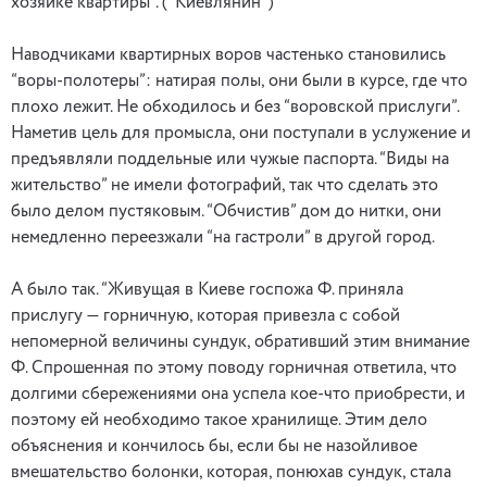
хозяйке квартиры”. (“Киевлянин”)
Наводчиками квартирных воров частенько становились
“воры-полотеры”: натирая полы, они были в курсе, где что
плохо лежит. Не обходилось и без “воровской прислуги”.
Наметив цель для промысла, они поступали в услужение и
предъявляли поддельные или чужые паспорта. “Виды на
жительство” не имели фотографий, так что сделать это
было делом пустяковым. “Обчистив” дом до нитки, они
немедленно переезжали “на гастроли” в другой город.
А было так. “Живущая в Киеве госпожа Ф. приняла
прислугу — горничную, которая привезла с собой
непомерной величины сундук, обративший этим внимание
Ф. Спрошенная по этому поводу горничная ответила, что
долгими сбережениями она успела кое-что приобрести, и
поэтому ей необходимо такое хранилище. Этим дело
объяснения и кончилось бы, если бы не назойливое
вмешательство болонки, которая, понюхав сундук, стала