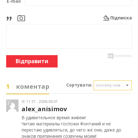
E-mail
Підписка
Відправити
Сортувати:
1
коментар
спочатку нові
11:31
2006.06.01
1
alex_anisimov
В удивительное время живем!
Читаю материалы госпожи Фонтаний и не
перестаю удивляться, до чего же они, даже до
знаков препинания созвучны моим!