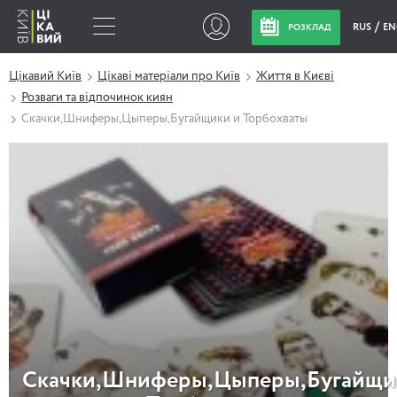
RUS
EN
РОЗКЛАД
Цікавий Київ
Цікаві матеріали про Київ
Життя в Києві
Розваги та відпочинок киян
Скачки,Шниферы,Цыперы,Бугайщики и Торбохваты
Скачки,Шниферы,Цыперы,Бугайщи