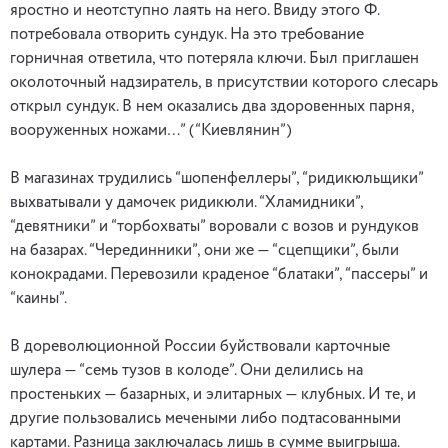
яростно и неотступно лаять на него. Ввиду этого Ф.
потребовала отворить сундук. На это требование
горничная ответила, что потеряла ключи. Был приглашен
околоточный надзиратель, в присутствии которого слесарь
открыл сундук. В нем оказались два здоровенных парня,
вооруженных ножами…” (“Киевлянин”)
В магазинах трудились “шопенфеллеры”, “ридикюльщики”
выхватывали у дамочек ридикюли. “Хламидники”,
“девятники” и “торбохваты” воровали с возов и рундуков
на базарах. “Черединники”, они же — “сцепщики”, были
конокрадами. Перевозили краденое “блатаки”, “пассеры” и
“каины”.
В дореволюционной России буйствовали карточные
шулера — “семь тузов в колоде”. Они делились на
простеньких — базарных, и элитарных — клубных. И те, и
другие пользовались мечеными либо подтасованными
картами. Разница заключалась лишь в сумме выигрыша.