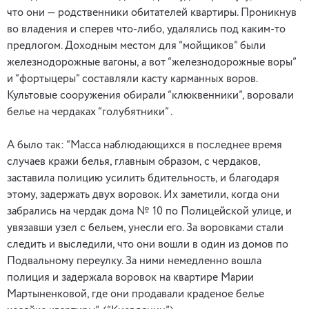
что они — родственники обитателей квартиры. Проникнув
во владения и сперев что-либо, удалялись под каким-то
предлогом. Доходным местом для “мойщиков” были
железнодорожные вагоны, а вот “железнодорожные воры”
и “фортыцеры” составляли касту карманных воров.
Культовые сооружения обирали “клюквенники”, воровали
белье на чердаках “голубятники” .
А было так: “Масса наблюдающихся в последнее время
случаев кражи белья, главным образом, с чердаков,
заставила полицию усилить бдительность, и благодаря
этому, задержать двух воровок. Их заметили, когда они
забрались на чердак дома № 10 по Полицейской улице, и
увязавши узел с бельем, унесли его. За воровками стали
следить и выследили, что они вошли в один из домов по
Подвальному переулку. За ними немедленно вошла
полиция и задержала воровок на квартире Марии
Мартыненковой, где они продавали краденое белье