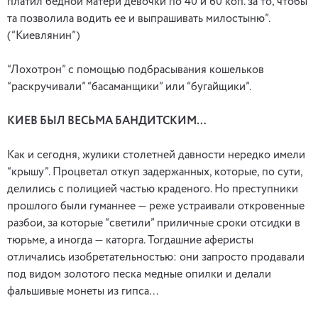
платил бедной матери девочки по 40 и 60 коп. за то, чтобы
та позволила водить ее и выпрашивать милостыню”.
(“Киевлянин”)
“Лохотрон” с помощью подбрасывания кошельков
“раскручивали” “басаманщики” или “бугайщики”.
КИЕВ БЫЛ ВЕСЬМА БАНДИТСКИМ…
Как и сегодня, жулики столетней давности нередко имели
“крышу”. Процветал откуп задержанных, которые, по сути,
делились с полицией частью краденого. Но преступники
прошлого были гуманнее — реже устраивали откровенные
разбои, за которые “светили” приличные сроки отсидки в
тюрьме, а иногда — каторга. Тогдашние аферисты
отличались изобретательностью: они запросто продавали
под видом золотого песка медные опилки и делали
фальшивые монеты из гипса…