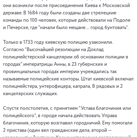
они возникли после присоединения Киева к Московской
державе. В 1684 году были созданы две стрелецкие
команды по 100 человек, которые действовали на Подоле
и Печерске, где “начали было мещане… город бунтовать”.
Только в 1733 году киевскую полицию узаконили.
Согласно “Высочайшей резолюции на Доклад
полицмейстерской канцелярии об основании полиции в
городах” императрицы Анны, в 23 губернских и
провинциальных городах империи учреждались так
называемые полицейские конторы. Штат киевской включал
полицмейстера, унтерофицера, капрала, 8 рядовых и 2
канцелярских служащих.
Спустя полстолетия, с принятием “Устава благочиния или
полицейского”, в городе начала действовать Управа
благочиния, которую возглавил городничий. Ему помогали
2 пристава (один вел гражданские дела, второй —