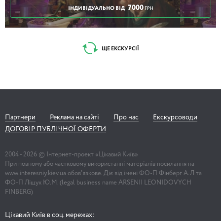
7000
ІНДИВІДУАЛЬНО ВІД
ГРН
ЩЕ ЕКСКУРСІЇ
Партнери
Реклама на сайті
Про нас
Екскурсоводи
ДОГОВІР ПУБЛІЧНОЇ ОФЕРТИ
2004 -
2026
© Інтернет-проект «Цікавий Київ»
При повному або частковому використанні матеріалів посилання на
www.interesniy.kiev.ua обов'язкове. Діє від імені ФО-П Фінберг А.Л та
ФО-П Ліщук Ю.М. (legal business name ARSENII LEONIDOVYCH
FINBERG)
Цікавий Київ в соц. мережах: