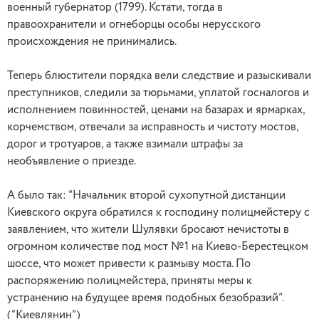
военный губернатор (1799). Кстати, тогда в
правоохранители и огнеборцы особы нерусского
происхождения не принимались.
Теперь блюстители порядка вели следствие и разыскивали
преступников, следили за тюрьмами, уплатой госналогов и
исполнением повинностей, ценами на базарах и ярмарках,
корчемством, отвечали за исправность и чистоту мостов,
дорог и тротуаров, а также взимали штрафы за
необъявление о приезде.
А было так: “Начальник второй сухопутной дистанции
Киевского округа обратился к господину полицмейстеру с
заявлением, что жители Шулявки бросают нечистоты в
огромном количестве под мост №1 на Киево-Берестецком
шоссе, что может привести к размыву моста. По
распоряжению полицмейстера, приняты меры к
устранению на будущее время подобных безобразий”.
(“Киевлянин”)