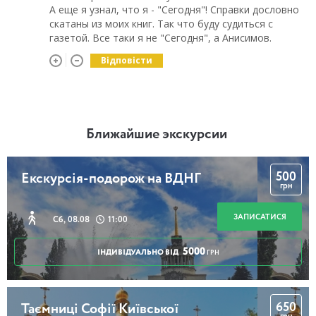
А еще я узнал, что я - "Сегодня"! Справки дословно
скатаны из моих книг. Так что буду судиться с
газетой. Все таки я не "Сегодня", а Анисимов.
Відповісти
Ближайшие экскурсии
500
Екскурсія-подорож на ВДНГ
грн
ЗАПИСАТИСЯ
Сб, 08.08
11:00
5000
ІНДИВІДУАЛЬНО ВІД
ГРН
650
Таємниці Софії Київської