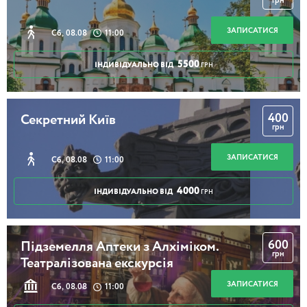
грн
ЗАПИСАТИСЯ
Сб, 08.08
11:00
5500
ІНДИВІДУАЛЬНО ВІД
ГРН
400
Секретний Київ
грн
ЗАПИСАТИСЯ
Сб, 08.08
11:00
4000
ІНДИВІДУАЛЬНО ВІД
ГРН
600
Підземелля Аптеки з Алхіміком.
грн
Театралізована екскурсія
ЗАПИСАТИСЯ
Сб, 08.08
11:00