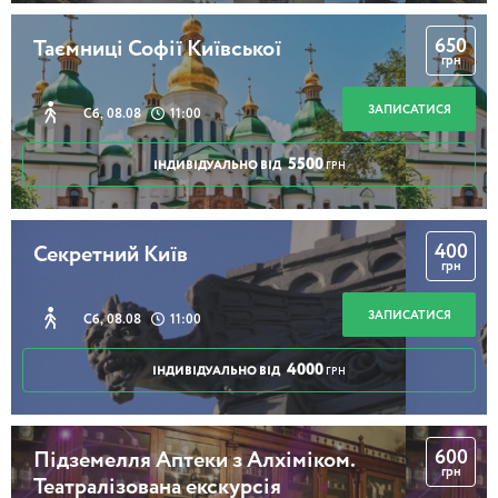
650
Таємниці Софії Київської
грн
ЗАПИСАТИСЯ
Сб, 08.08
11:00
5500
ІНДИВІДУАЛЬНО ВІД
ГРН
400
Секретний Київ
грн
ЗАПИСАТИСЯ
Сб, 08.08
11:00
4000
ІНДИВІДУАЛЬНО ВІД
ГРН
600
Підземелля Аптеки з Алхіміком.
грн
Театралізована екскурсія