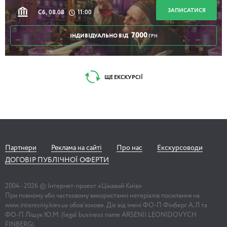
ЗАПИСАТИСЯ
Сб, 08.08
11:00
7000
ІНДИВІДУАЛЬНО ВІД
ГРН
ЩЕ ЕКСКУРСІЇ
Партнери
Реклама на сайті
Про нас
Екскурсоводи
ДОГОВІР ПУБЛІЧНОЇ ОФЕРТИ
2004 -
2026
© Інтернет-проект «Цікавий Київ»
При повному або частковому використанні матеріалів посилання на
www.interesniy.kiev.ua обов'язкове. Діє від імені ФО-П Фінберг А.Л та
ФО-П Ліщук Ю.М. (legal business name ARSENII LEONIDOVYCH
FINBERG)