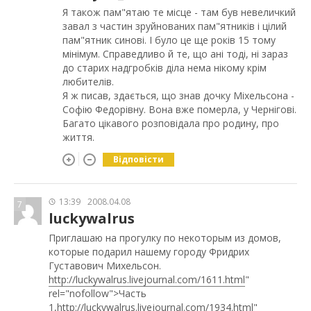
Я також пам"ятаю те місце - там був невеличкий
завал з частин зруйнованих пам"ятників і цілий
пам"ятник синові. І було це ще років 15 тому
мінімум. Справедливо й те, що ані тоді, ні зараз
до старих надгробків діла нема нікому крім
любителів.
Я ж писав, здається, що знав дочку Міхельсона -
Софію Федорівну. Вона вже померла, у Чернігові.
Багато цікавого розповідала про родину, про
життя.
Відповісти
13:39
2008.04.08
7
luckywalrus
Приглашаю на прогулку по некоторым из домов,
которые подарил нашему городу Фридрих
Густавович Михельсон.
http://luckywalrus.livejournal.com/1611.html
"
rel="nofollow">Часть
1,
http://luckywalrus.livejournal.com/1934.html
"