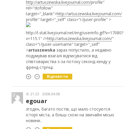
http://artuszewska.livejournal.com/
profile"
rel="dofollow"
target="_blank">
http://artuszewska.livejournal.com/
profile" target="_self" class="i-ljuser-profile" >
http://l-stat.livejournal.net/img/userinfo.gif?v=17080?
v=115.1" />
http://artuszewska.livejournal.com/
"
class="i-ljuser-username" target="_self"
>
artuszewska
зараз попустило, а недавно
подумував взагалі відписуватися від
співтовариства з-за потоку секонд-хенду у
френд-стрічці.
Відповісти
21:23
2008.04.08
3
egouar
згоден, багато постів, що мало стосуются
історії міста, а більш схожі на звичайні міські
новини..