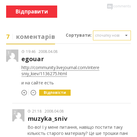
Відправити
Сортувати:
7
коментарів
спочатку нові
19:46
2008.04.08
1
egouar
http://community.livejournal.com/intere
sniy_kiev/1136275.html
и на сайте есть
Відповісти
21:18
2008.04.08
2
muzyka_sniv
Во-во! І у мене питання, навіщо постити таку
кількість старого матеріалу? Це ше трошки пані