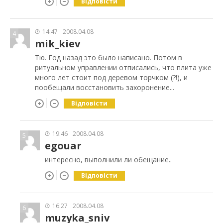
Відповісти
14:47
2008.04.08
4
mik_kiev
Тю. Год назад это было написано. Потом в
ритуальном управлении отписались, что плита уже
много лет стоит под деревом торчком (?!), и
пообещали восстановить захоронение...
Відповісти
19:46
2008.04.08
5
egouar
интересно, выполнили ли обещание..
Відповісти
16:27
2008.04.08
6
muzyka_sniv