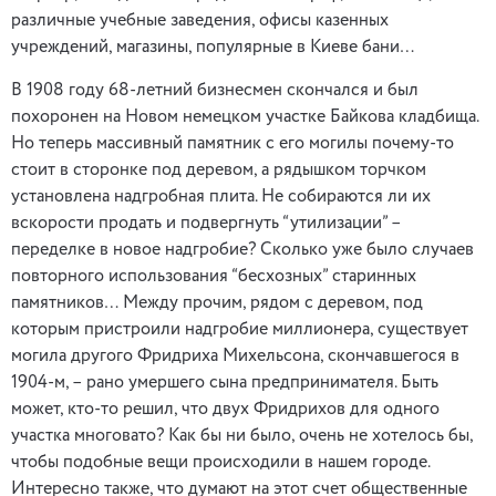
различные учебные заведения, офисы казенных
учреждений, магазины, популярные в Киеве бани…
В 1908 году 68-летний бизнесмен скончался и был
похоронен на Новом немецком участке Байкова кладбища.
Но теперь массивный памятник с его могилы почему-то
стоит в сторонке под деревом, а рядышком торчком
установлена надгробная плита. Не собираются ли их
вскорости продать и подвергнуть “утилизации” –
переделке в новое надгробие? Сколько уже было случаев
повторного использования “бесхозных” старинных
памятников… Между прочим, рядом с деревом, под
которым пристроили надгробие миллионера, существует
могила другого Фридриха Михельсона, скончавшегося в
1904-м, – рано умершего сына предпринимателя. Быть
может, кто-то решил, что двух Фридрихов для одного
участка многовато? Как бы ни было, очень не хотелось бы,
чтобы подобные вещи происходили в нашем городе.
Интересно также, что думают на этот счет общественные