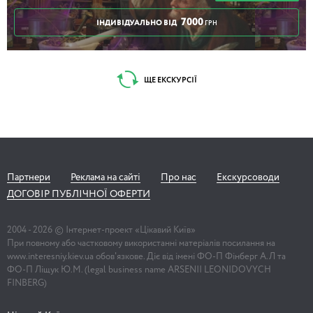
7000
ІНДИВІДУАЛЬНО ВІД
ГРН
ЩЕ ЕКСКУРСІЇ
Партнери
Реклама на сайті
Про нас
Екскурсоводи
ДОГОВІР ПУБЛІЧНОЇ ОФЕРТИ
2004 -
2026
© Інтернет-проект «Цікавий Київ»
При повному або частковому використанні матеріалів посилання на
www.interesniy.kiev.ua обов'язкове. Діє від імені ФО-П Фінберг А.Л та
ФО-П Ліщук Ю.М. (legal business name ARSENII LEONIDOVYCH
FINBERG)