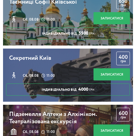
650
Таємниці Софії Київської
грн
ЗАПИСАТИСЯ
Сб, 08.08
11:00
5500
ІНДИВІДУАЛЬНО ВІД
ГРН
400
Секретний Київ
грн
ЗАПИСАТИСЯ
Сб, 08.08
11:00
4000
ІНДИВІДУАЛЬНО ВІД
ГРН
600
Підземелля Аптеки з Алхіміком.
грн
Театралізована екскурсія
ЗАПИСАТИСЯ
Сб, 08.08
11:00