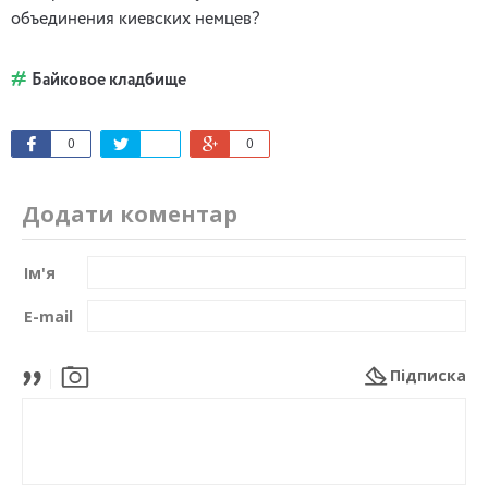
объединения киевских немцев?
Байковое кладбище
0
0
Додати коментар
Ім'я
E-mail
Підписка