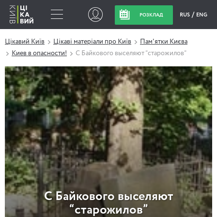
RUS
ENG
РОЗКЛАД
Цікавий Київ
Цікаві матеріали про Київ
Пам'ятки Києва
Киев в опасности!
С Байкового выселяют “старожилов”
С Байкового выселяют
“старожилов”