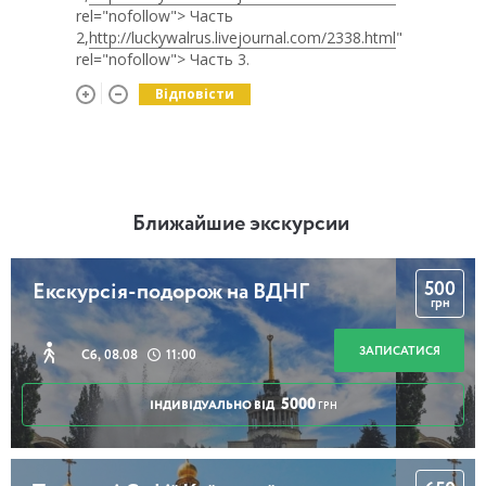
rel="nofollow"> Часть
2,
http://luckywalrus.livejournal.com/2338.html
"
rel="nofollow"> Часть 3.
Відповісти
Ближайшие экскурсии
500
Екскурсія-подорож на ВДНГ
грн
ЗАПИСАТИСЯ
Сб, 08.08
11:00
5000
ІНДИВІДУАЛЬНО ВІД
ГРН