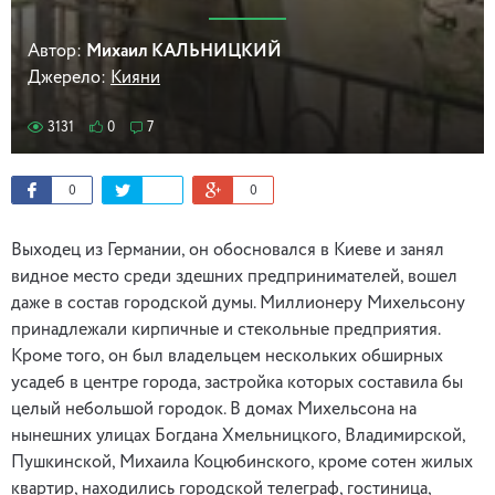
Автор:
Михаил КАЛЬНИЦКИЙ
Джерело:
Кияни
3131
0
7
0
0
Выходец из Германии, он обосновался в Киеве и занял
видное место среди здешних предпринимателей, вошел
даже в состав городской думы. Миллионеру Михельсону
принадлежали кирпичные и стекольные предприятия.
Кроме того, он был владельцем нескольких обширных
усадеб в центре города, застройка которых составила бы
целый небольшой городок. В домах Михельсона на
нынешних улицах Богдана Хмельницкого, Владимирской,
Пушкинской, Михаила Коцюбинского, кроме сотен жилых
квартир, находились городской телеграф, гостиница,