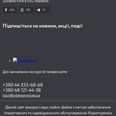
Цікавий Київ в соц. мережах:
62K
15K
1К
Підпишіться на новини, акції, події
Для замовлення екскурсій телефонуйте:
+380 44 333-68-68
+380 68 121-44-58
tour@interesniy.kiev.ua
Даний сайт використовує cookie-файли з метою забезпечення
оперативного та індивідуального обслуговування. Користуючись
ЗАМОВИТИ ЕКСКУРСІЮ