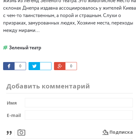
жизнь из легенд Зеленого театра. Это живописное место на
склонах Днепра издавна ассоциировалось у жителей Киева
с чем-то таинственным, а порой и страшным. Слухи о
призраках, замурованных людях, Хозяине места, переходы
между мирами…
Зеленый театр
0
0
Добавить комментарий
Имя
E-mail
Подписка