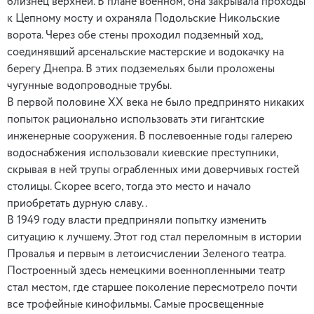
близнец верхней. В плане военном, она закрывала проходы
к Цепному мосту и охраняла Подольские Никольские
ворота. Через обе стены проходил подземный ход,
соединявший арсенальские мастерские и водокачку на
берегу Днепра. В этих подземельях были проложены
чугунные водопроводные трубы.
В первой половине XX века не было предпринято никаких
попыток рационально использовать эти гигантские
инженерные сооружения. В послевоенные годы галерею
водоснабжения использовали киевские преступники,
скрывая в ней трупы ограбленных ими доверчивых гостей
столицы. Скорее всего, тогда это место и начало
приобретать дурную славу..
В 1949 году власти предприняли попытку изменить
ситуацию к лучшему. Этот год стал переломным в истории
Провалья и первым в летоисчислении Зеленого театра.
Построенный здесь немецкими военнопленными театр
стал местом, где старшее поколение пересмотрело почти
все трофейные кинофильмы. Самые просвещенные