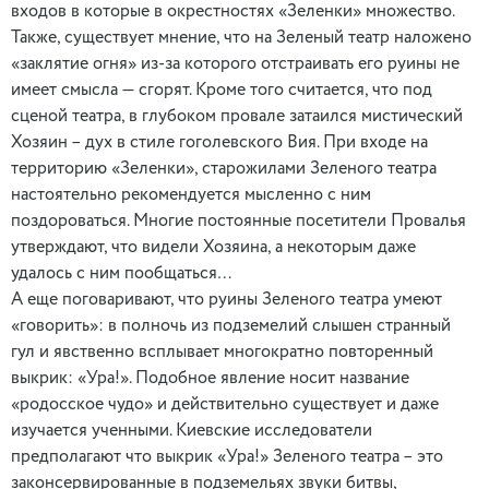
входов в которые в окрестностях «Зеленки» множество.
Также, существует мнение, что на Зеленый театр наложено
«заклятие огня» из-за которого отстраивать его руины не
имеет смысла — сгорят. Кроме того считается, что под
сценой театра, в глубоком провале затаился мистический
Хозяин – дух в стиле гоголевского Вия. При входе на
территорию «Зеленки», старожилами Зеленого театра
настоятельно рекомендуется мысленно с ним
поздороваться. Многие постоянные посетители Провалья
утверждают, что видели Хозяина, а некоторым даже
удалось с ним пообщаться…
А еще поговаривают, что руины Зеленого театра умеют
«говорить»: в полночь из подземелий слышен странный
гул и явственно всплывает многократно повторенный
выкрик: «Ура!». Подобное явление носит название
«родосское чудо» и действительно существует и даже
изучается ученными. Киевские исследователи
предполагают что выкрик «Ура!» Зеленого театра – это
законсервированные в подземельях звуки битвы,