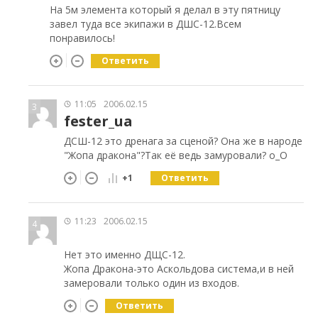
На 5м элемента который я делал в эту пятницу
завел туда все экипажи в ДШС-12.Всем
понравилось!
Ответить
11:05
2006.02.15
3
fester_ua
ДСШ-12 это дренага за сценой? Она же в народе
"Жопа дракона"?Так её ведь замуровали? о_О
Ответить
+1
11:23
2006.02.15
4
Нет это именно ДЩС-12.
Жопа Дракона-это Аскольдова система,и в ней
замеровали только один из входов.
Ответить