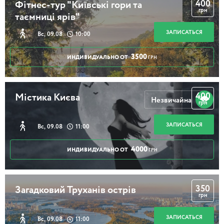
400
Фітнес-тур "Київські гори та
грн
таємниці ярів"
ЗАПИСАТЬСЯ
Вс, 09.08
10:00
3500
ИНДИВИДУАЛЬНО ОТ
ГРН
400
Містика Києва
Незвичайна
грн
ЗАПИСАТЬСЯ
Вс, 09.08
11:00
4000
ИНДИВИДУАЛЬНО ОТ
ГРН
350
Загадковий Труханів острів
грн
ЗАПИСАТЬСЯ
Вс, 09.08
11:00