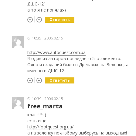
ДШС-12"
а то я не поняла:-)
Ответить
10:35
2006.02.15
8
http://www.autoquest.com.ua
Я-один из авторов последнего 5го элемента.
Одно из заданий было в Дренажке на Зеленке, а
именно в ДШС-12.
Ответить
10:39
2006.02.15
9
free_marta
класс!!!!:-)
есть еще
http://footquest.org.ua/
а на зеленку по-любому выберусь на выходных!