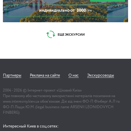
3000
ИНДИВИДУАЛЬНО ОТ
ГРН
ЕЩЕ ЭКСКУРСИИ
Партнеры
Реклама на сайте
О нас
Экскурсоводы
2004 -
2026
© Інтернет-проект «Цікавий Київ»
При повному або частковому використанні матеріалів посилання на
www.interesniy.kiev.ua обов'язкове. Діє від імені ФО-П Фінберг А.Л та
ФО-П Ліщук Ю.М. (legal business name ARSENII LEONIDOVYCH
FINBERG)
Интересный Киев в соц.сетях: