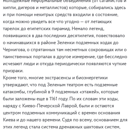
молодежные неформальные объединения (от сатанистов и
хиппи, дигеров и металлистов) которые, собирались здесь
и при помощи нехитрых средств входили в состояние,
когда можно увидеть все что угодно — от летающих
тарелок до египетских пирамид. Немало легенд,
появившихся в два последних десятилетия, повествовало
о начинавшихся в районе Зеленки подземных ходах до
Чернигова, о спрятанных там несметных сокровищах или о
таинственных порталах в другое измерение, где бесследно
исчезают люди и откуда периодически появляются чуткие
призраки.
Кроме того, многие экстрасенсы и биоэнергетики
утверждают, что под Зеленым театром есть подземные
катакомбы, глубиной в 9 подземных «этажей», которые
были заложены еще в 1161 году. По их словам эти ходы,
наряду с Киево-Печерской Лаврой, были и остаются
центром подземных коммуникаций с времен основания
Киева и до нашего времени. Судя по всему, основанием для
этих легенд стала система дренажных шахтовых систем,