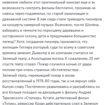
киевляне любили этот оригинальный кинозал еще и за
возможность смотреть фильмы бесплатно, проникая на
сеансы через подземелья, по старой канализации и
дренажной системе. В мае сюда стали приводить пионеров
на концерты камерной музыки. Возможно, после Шопена,
взбираясь в темноте по поросшему деревьями и
кустарником склону, дети и придумывали большинство
легенд? Хотя, тогдашние пионеры признаются, что
жилищем Гитлера (который, судя по всему в советские
времена заменил Дьявола) в их компании считался не
Зеленый театр, а Аскольдова могила. К сожалению, 20 лет
спустя театр сгорел. Пожар случился ночью от удара
молнии при очень странных обстоятельствах…
Зеленый театр, переживший пожар и вновь
восстановленный в 1978-80 годах, так и не вернул себе
былую славу. Постепенно разваливаясь и разграбляясь он
все больше походил на декорацию к фильму Андрея
Тарковского «Сталкер». Кстати, детективный фильм
«Тупик», режиссер Кохан действительно снял в Зеленом