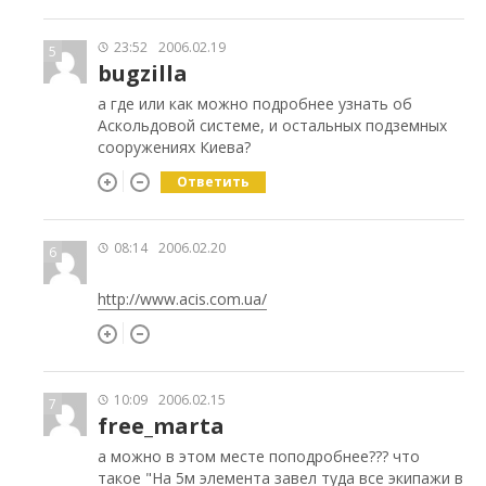
23:52
2006.02.19
5
bugzilla
а где или как можно подробнее узнать об
Аскольдовой системе, и остальных подземных
сооружениях Киева?
Ответить
08:14
2006.02.20
6
http://www.acis.com.ua/
10:09
2006.02.15
7
free_marta
а можно в этом месте поподробнее??? что
такое "На 5м элемента завел туда все экипажи в