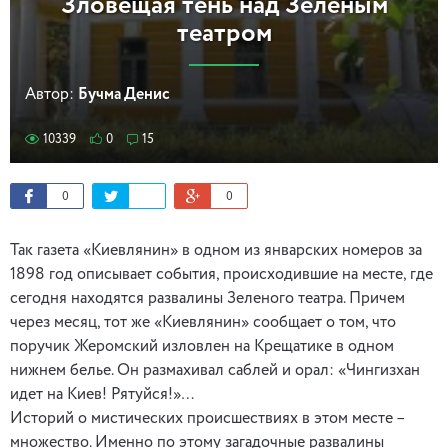
Зловещая тень над Зеленым
театром
Автор:
Бучма Денис
10339
0
15
0
0
Так газета «Киевлянин» в одном из январских номеров за
1898 год описывает события, происходившие на месте, где
сегодня находятся развалины Зеленого театра. Причем
через месяц, тот же «Киевлянин» сообщает о том, что
поручик Жеромский изловлен на Крещатике в одном
нижнем белье. Он размахивал саблей и орал: «Чингизхан
идет на Киев! Рятуйся!»…
Историй о мистических происшествиях в этом месте –
множество. Именно по этому загадочные развалины