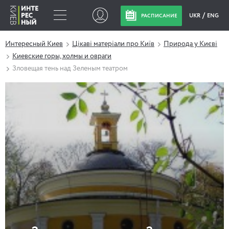
UKR
ENG
РАСПИСАНИЕ
Интересный Киев
Цікаві матеріали про Київ
Природа у Києві
Киевские горы, холмы и овраги
Зловещая тень над Зеленым театром