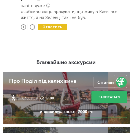
навіть дуже 🙂
особливо якщо врахувати, що живу в Києві все
життя, а на Зеленці так і не був.
Ответить
Ближайшие экскурсии
650
Про Поділ під келих вина
С вином
грн
ЗАПИСАТЬСЯ
Сб, 08.08
17:00
7000
ИНДИВИДУАЛЬНО ОТ
ГРН