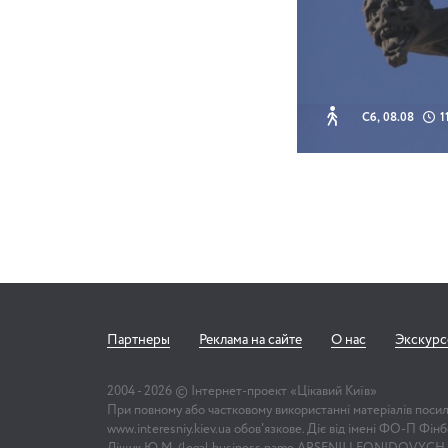
Сб, 08.08
1
Партнеры
Реклама на сайте
О нас
Экскур
2004 -
2026
© Інтернет-проект «Цікавий Київ»
При повному або частковому використанні матеріалів поси
www.interesniy.kiev.ua обов'язкове. Діє від імені ФО-П Фі