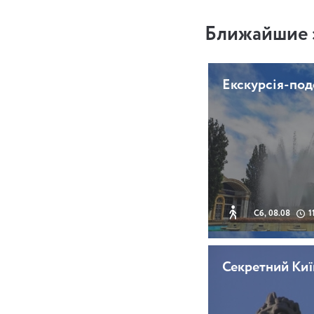
Ближайшие 
Екскурсія-по
Сб, 08.08
1
Секретний Киї