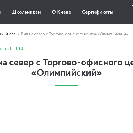
ы
Школьникам
О Киеве
Сертификаты
мы Киева
Вид на север с Торгово-офисного центра «Олимпийский»
9
0
0
на север с Торгово-офисного ц
«Олимпийский»