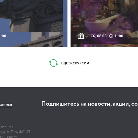
1:00
Сб, 08.08
11:00
ЕЩЕ ЭКСКУРСИИ
Подпишитесь на новости, акции, с
соводы
лання на
нберг А.Л та ФО-П