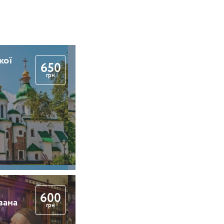
кої
650
грн
600
вана
грн