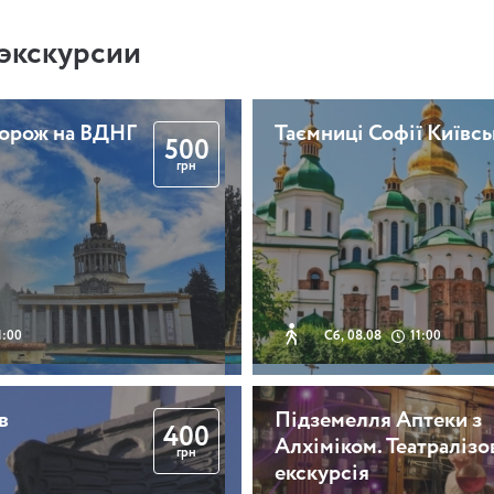
экскурсии
дорож на ВДНГ
Таємниці Софії Київсь
500
грн
1:00
Сб, 08.08
11:00
в
Підземелля Аптеки з
400
Алхіміком. Театралізо
грн
екскурсія