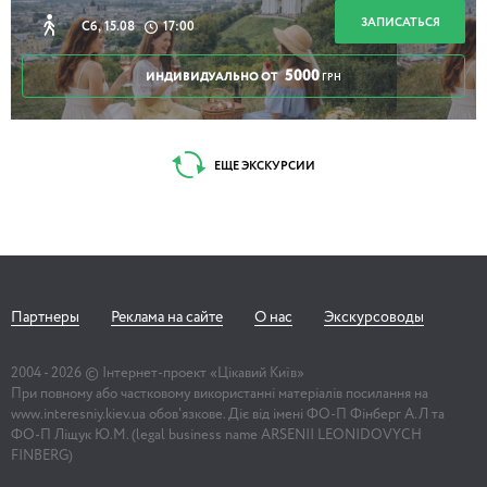
ЗАПИСАТЬСЯ
Сб, 15.08
17:00
5000
ИНДИВИДУАЛЬНО ОТ
ГРН
ЕЩЕ ЭКСКУРСИИ
Партнеры
Реклама на сайте
О нас
Экскурсоводы
2004 -
2026
© Інтернет-проект «Цікавий Київ»
При повному або частковому використанні матеріалів посилання на
www.interesniy.kiev.ua обов'язкове. Діє від імені ФО-П Фінберг А.Л та
ФО-П Ліщук Ю.М. (legal business name ARSENII LEONIDOVYCH
FINBERG)