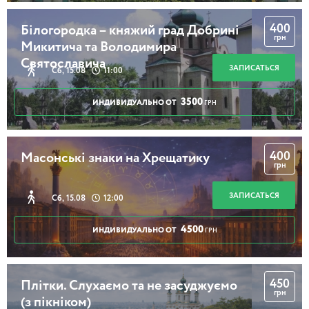
400
Білогородка – княжий град Добрині
грн
Микитича та Володимира
Святославича
ЗАПИСАТЬСЯ
Сб, 15.08
11:00
3500
ИНДИВИДУАЛЬНО ОТ
ГРН
400
Масонські знаки на Хрещатику
грн
ЗАПИСАТЬСЯ
Сб, 15.08
12:00
4500
ИНДИВИДУАЛЬНО ОТ
ГРН
450
Плітки. Слухаємо та не засуджуємо
грн
(з пікніком)