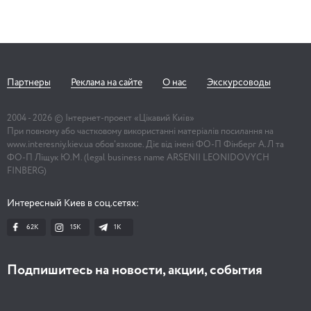
Партнеры
Реклама на сайте
О нас
Экскурсоводы
2004 -
2026
© Інтернет-проект «Цікавий Київ»
При повному або частковому використанні матеріалів посилання на
www.interesniy.kiev.ua обов'язкове. Діє від імені ФО-П Фінберг А.Л та
ФО-П Ліщук Ю.М. (legal business name ARSENII LEONIDOVYCH
FINBERG)
Интересный Киев в соц.сетях:
62K
15K
1К
Подпишитесь на новости, акции, события