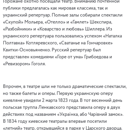
Горожане охотно посещали театр. Вниманию почтенной
публики предлагалась как мировая классика, так и
украинский репертуар. Полные залы собирали спектакли
«Скупой» Мольера, «Отелло» и «Гамлет» Шекспира,
«Разбойники» и «Коварство и любовь» Шиллера. Из
украинского репертуара пользовались успехом «Наталка
Полтавка» Котляревского, «Сватанье на Гончаровке»
Квитки-Основьяненко. Русский репертуар был
представлен комедиями «Горе от ума» Грибоедова и
«Ревизором» Гоголя.
Впрочем, в театре шли не только драматические спектакли,
но также балеты и оперы. Первую украинскую оперу
киевляне увидели 2 марта 1823 года. В тот весенний день
польская труппа Ленкавского представила оперу в двух
действиях под названием «Українка, або Чарівний замок».
В 1834 году киевские театралы впервые посетили
«летний» театр, открывшийся в парке у Царского дворца.