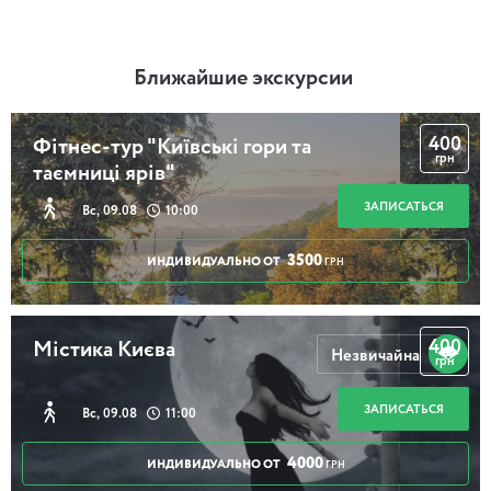
Ближайшие экскурсии
400
Фітнес-тур "Київські гори та
грн
таємниці ярів"
ЗАПИСАТЬСЯ
Вс, 09.08
10:00
3500
ИНДИВИДУАЛЬНО ОТ
ГРН
400
Містика Києва
Незвичайна
грн
ЗАПИСАТЬСЯ
Вс, 09.08
11:00
4000
ИНДИВИДУАЛЬНО ОТ
ГРН