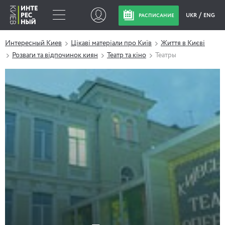
UKR
ENG
РАСПИСАНИЕ
Интересный Киев
Цікаві матеріали про Київ
Життя в Києві
Розваги та відпочинок киян
Театр та кіно
Театры