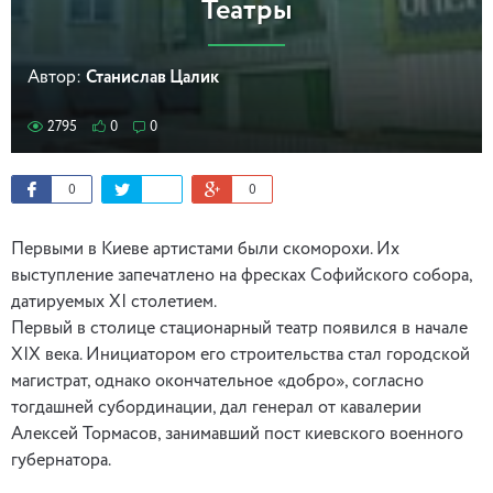
Театры
Автор:
Станислав Цалик
2795
0
0
0
0
Первыми в Киеве артистами были скоморохи. Их
выступление запечатлено на фресках Софийского собора,
датируемых XI столетием.
Первый в столице стационарный театр появился в начале
XIX века. Инициатором его строительства стал городской
магистрат, однако окончательное «добро», согласно
тогдашней субординации, дал генерал от кавалерии
Алексей Тормасов, занимавший пост киевского военного
губернатора.