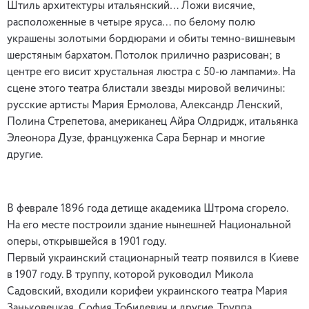
Штиль архитектуры итальянский… Ложи висячие,
расположенные в четыре яруса… по белому полю
украшены золотыми бордюрами и обиты темно-вишневым
шерстяным бархатом. Потолок прилично разрисован; в
центре его висит хрустальная люстра с 50-ю лампами». На
сцене этого театра блистали звезды мировой величины:
русские артисты Мария Ермолова, Александр Ленский,
Полина Стрепетова, американец Айра Олдридж, итальянка
Элеонора Дузе, француженка Сара Бернар и многие
другие.
В феврале 1896 года детище академика Штрома сгорело.
На его месте построили здание нынешней Национальной
оперы, открывшейся в 1901 году.
Первый украинский стационарный театр появился в Киеве
в 1907 году. В труппу, которой руководил Микола
Садовский, входили корифеи украинского театра Мария
Заньковецкая, София Тобилевич и другие. Труппа