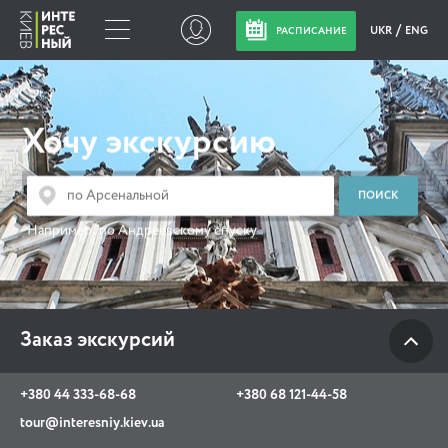
UKR
ENG
РАСПИСАНИЕ
Заказ экскурсий
Хочу экскурсию
+380 44 333-68-68
+380 68 121-44-58
tour@interesniy.kiev.ua
Например:
по Андреевскому спуску
с 10.00 до 19:30 ежедневно
Заказ экскурсий
Viber
WhatsApp
+380 44 333-68-68
+380 68 121-44-58
АКЦИИ СОБЫТИЯ НОВОСТИ
tour@interesniy.kiev.ua