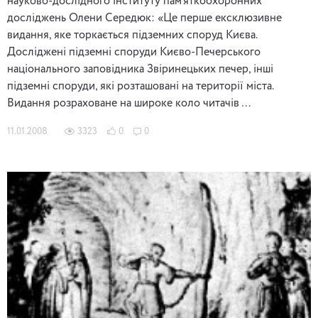
науково-дослідного інституту пам’яткоохоронних
досліджень Олени Середюк: «Це перше ексклюзивне
видання, яке торкається підземних споруд Києва.
Досліджені підземні споруди Києво-Печерського
національного заповідника Звіринецьких печер, інші
підземні споруди, які розташовані на території міста.
Видання розраховане на широке коло читачів …
11.01.2008
3323
0
0