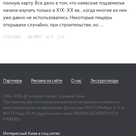
полную карту. Все дело в том, что киевские подземелья
начали изучать только в XIX- XX вв., когда многие из них
уже давно не использовались. Некоторые пещеры
открывали случайно, при строительстве, но …
27.07.2006
9857
0
6
Партнеры
Реклама на сайте
О нас
Экскурсоводы
2004 -
2026
© Інтернет-проект «Цікавий Київ»
При повному або частковому використанні матеріалів посилання на
www.interesniy.kiev.ua обов'язкове. Діє від імені ФО-П Фінберг А.Л та
ФО-П Ліщук Ю.М. (legal business name ARSENII LEONIDOVYCH
FINBERG)
Интересный Киев в соц.сетях: