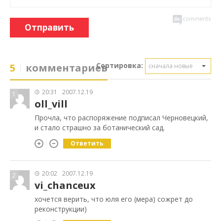
Отправить
Сортировка:
5
комментариев
сначала новые
20:31
2007.12.19
1
oll_vill
Прочла, что распоряжение подписал Черновецкий,
и стало страшно за ботанический сад.
Ответить
20:02
2007.12.19
2
vi_chanceux
хочется верить, что юля его (мера) сожрет до
реконструкции)