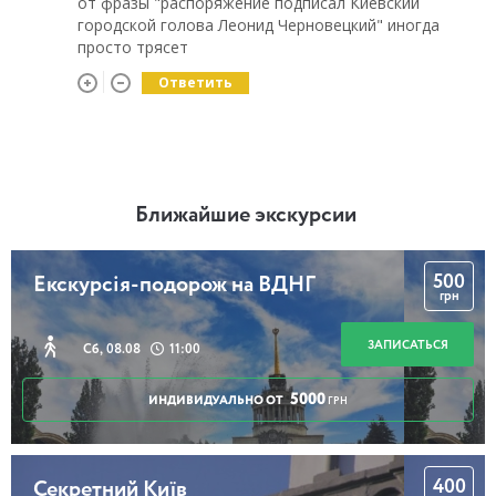
от фразы "распоряжение подписал Киевский
городской голова Леонид Черновецкий" иногда
просто трясет
Ответить
Ближайшие экскурсии
500
Екскурсія-подорож на ВДНГ
грн
ЗАПИСАТЬСЯ
Сб, 08.08
11:00
5000
ИНДИВИДУАЛЬНО ОТ
ГРН
400
Секретний Київ