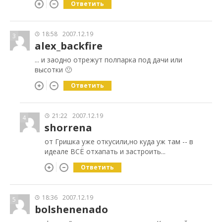
Ответить
18:58
2007.12.19
3
alex_backfire
... и заодно отрежут полпарка под дачи или
высотки 🙁
Ответить
21:22
2007.12.19
4
shorrena
от Гришка уже откусили,но куда уж там -- в
идеале ВСЁ отхапать и застроить...
Ответить
18:36
2007.12.19
5
bolshenenado