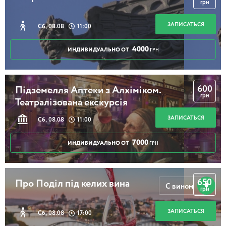
грн
ЗАПИСАТЬСЯ
Сб, 08.08
11:00
4000
ИНДИВИДУАЛЬНО ОТ
ГРН
600
Підземелля Аптеки з Алхіміком.
грн
Театралізована екскурсія
ЗАПИСАТЬСЯ
Сб, 08.08
11:00
7000
ИНДИВИДУАЛЬНО ОТ
ГРН
650
Про Поділ під келих вина
С вином
грн
ЗАПИСАТЬСЯ
Сб, 08.08
17:00