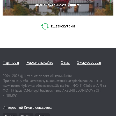
7000
ИНДИВИДУАЛЬНО ОТ
ГРН
ЕЩЕ ЭКСКУРСИИ
Партнеры
Реклама на сайте
О нас
Экскурсоводы
2004 -
2026
© Інтернет-проект «Цікавий Київ»
При повному або частковому використанні матеріалів посилання на
www.interesniy.kiev.ua обов'язкове. Діє від імені ФО-П Фінберг А.Л та
ФО-П Ліщук Ю.М. (legal business name ARSENII LEONIDOVYCH
FINBERG)
Интересный Киев в соц.сетях: