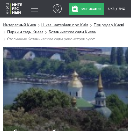
UKR
ENG
РАСПИСАНИЕ
Интересный Киев
Цікаві матеріали про Київ
Природа у Києві
Парки и сады Киева
Ботанические сады Киева
Столичные ботанические сады реконструируют