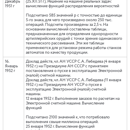
Декабрь
(25.XII.51 г.). Решение на машине реальных задач:
1951 г
вычисление функций распределения вероятностей
Подсчитано 585 значений р с точностью до единицы
5-го знака, для чего произведено около 250 тыс.
операций. Подсчеты произведены за 2,5 ч. На
основании вычислений составлены таблицы,
предназначенные для определения однородности
артиллерийских орудий с точки зрения одинакового
технического рассеивания. Эти же таблицы
применяются для установки режима работы станков
автоматов по качеству продукции.
16.
Доклад действ, чл. АН УССР С.А. Лебедева (4 января
Январь
1952 г.) на Президиуме АН СССР с принятием
1952 г
постановления о пуске в эксплуатацию Электронной
(малой) счетной машины.
Доклад действ, чл. АН УССР С.А. Лебедева (11 января
1952 г.) на Президиуме АН УССР о пуске в
эксплуатацию Электронной (малой) счетной
машины.
12 января 1952 г. Выполнение заказов по расчетам на
Электронной счетной машине. Вычисление
функций
Подсчитано 2100 значений к, что потребовало
выполнения свыше миллиона операций.
25 января 1952 г. Вычисление функций