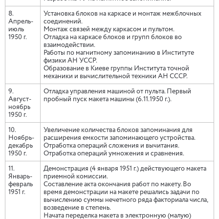
8.
Установка блоков на каркасе и монтаж межблочных
Апрель-
соединений.
июль
Монтаж связей между каркасом и пультом.
1950 г.
Отладка на каркасе блоков и групп блоков во
взаимодействии.
Работы по магнитному запоминанию в Институте
физики АН УССР.
Образование в Киеве группы Института точной
механики и вычислительной техники АН СССР.
9.
Отладка управления машиной от пульта. Первый
Август-
пробный пуск макета машины (6.11.1950 г.).
ноябрь
1950 г.
10.
Увеличение количества блоков запоминания для
Ноябрь-
расширения емкости запоминающего устройства.
декабрь
Отработка операций сложения и вычитания.
1950 г.
Отработка операций умножения и сравнения.
11.
Демонстрация (4 января 1951 г.) действующего макета
Январь-
приемной комиссии.
февраль
Составление акта окончания работ по макету. Во
1951 г.
время демонстрации на макете решались задачи по
вычислению суммы нечетного ряда факториала числа,
возведение в степень.
Начата переделка макета в электронную (малую)