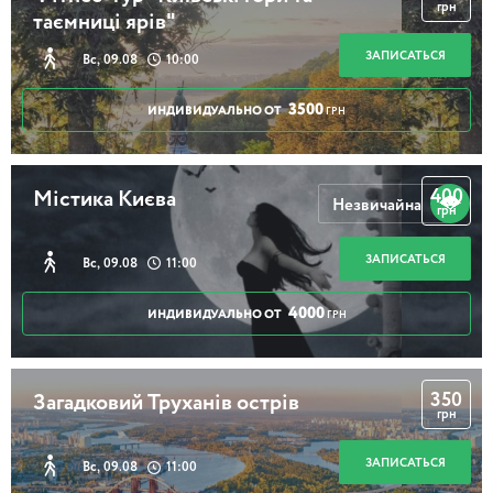
грн
таємниці ярів"
ЗАПИСАТЬСЯ
Вс, 09.08
10:00
3500
ИНДИВИДУАЛЬНО ОТ
ГРН
400
Містика Києва
Незвичайна
грн
ЗАПИСАТЬСЯ
Вс, 09.08
11:00
4000
ИНДИВИДУАЛЬНО ОТ
ГРН
350
Загадковий Труханів острів
грн
ЗАПИСАТЬСЯ
Вс, 09.08
11:00