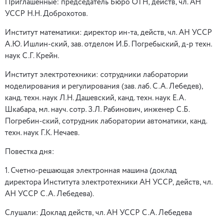
Приглашенные: председатель Бюро ОТН, действ, чл. АН
УССР Н.Н. Доброхотов.
Институт математики: директор ин-та, действ, чл. АН УССР
А.Ю. Ишлин-ский, зав. отделом И.Б. Погребыский, д-р техн.
наук С.Г. Крейн.
Институт электротехники: сотрудники лаборатории
моделирования и регулирования (зав. лаб. С.А. Лебедев),
канд. техн. наук Л.Н. Дашевский, канд. техн. наук Е.А.
Шкабара, мл. науч. сотр. З.Л. Рабинович, инженер С.Б.
Погребин-ский, сотрудник лаборатории автоматики, канд.
техн. наук Г.К. Нечаев.
Повестка дня:
1. Счетно-решающая электронная машина (доклад
директора Института электротехники АН УССР, действ, чл.
АН УССР С.А. Лебедева).
Слушали: Доклад действ, чл. АН УССР С.А. Лебедева