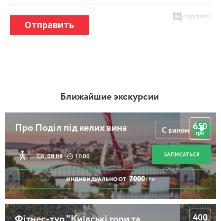
Отправить
Ближайшие экскурсии
650
Про Поділ під келих вина
С вином
грн
ЗАПИСАТЬСЯ
Сб, 08.08
17:00
7000
ИНДИВИДУАЛЬНО ОТ
ГРН
400
Фітнес-тур "Київські гори та