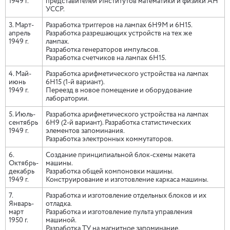
1949 г.
представителей Институтов математики и физики АН
УССР.
3. Март-
Разработка триггеров на лампах 6Н9М и 6Н15.
апрель
Разработка разрешающих устройств на тех же
1949 г.
лампах.
Разработка генераторов импульсов.
Разработка счетчиков на лампах 6Н15.
4. Май-
Разработка арифметического устройства на лампах
июнь
6Н15 (1-й вариант).
1949 г.
Переезд в новое помещение и оборудование
лаборатории.
5. Июль-
Разработка арифметического устройства на лампах
сентябрь
6Н9 (2-й вариант). Разработка статистических
1949 г.
элементов запоминания.
Разработка электронных коммутаторов.
6.
Создание принципиальной блок-схемы макета
Октябрь-
машины.
декабрь
Разработка общей компоновки машины.
1949 г.
Конструирование и изготовление каркаса машины.
7.
Разработка и изготовление отдельных блоков и их
Январь-
отладка.
март
Разработка и изготовление пульта управления
1950 г.
машиной.
Разработка ТУ на магнитное запоминание.