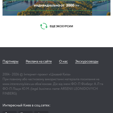
3000
ИНДИВИДУАЛЬНО ОТ
ГРН
ЕЩЕ ЭКСКУРСИИ
Партнеры
Реклама на сайте
О нас
Экскурсоводы
2004 -
2026
© Інтернет-проект «Цікавий Київ»
При повному або частковому використанні матеріалів посилання на
www.interesniy.kiev.ua обов'язкове. Діє від імені ФО-П Фінберг А.Л та
ФО-П Ліщук Ю.М. (legal business name ARSENII LEONIDOVYCH
FINBERG)
Интересный Киев в соц.сетях: