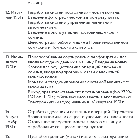
машину.
12. Март-
Разработка систем постоянных чисел и команд.
май 1951 г
Введение фотографической записи результата.
Разработка системы управления магнитным
запоминанием.
Введение в эксплуатацию постоянных чисел и
команд.
Демонстрация работы машины Правительственной
комиссии и Комиссии экспертов.
13. Июнь-
Приспособление сортировки с перфокартами для
август
ввода исходных данных в машину. Введение новых
1951 г
блоков для осуществления операций сложения
команд, ввода подпрограмм, связи с магнитной
записью кодов.
Монтаж и отладка управления системой магнитного
запоминания.
Выход правительственного постановления (No 2759-
1321 от I.ll.5l г.), обязывающего ввести в эксплуатацию
Электронную (малую) машину в IV квартале 1951 г.
14.
Отработка деления и остальных операций. Переделка
Август-
блоков запоминания с целью увеличения надежности.
ноябрь
Окончание переделки макета в малую машину и
1951 г
опробование ее в целом перед пуском.
15.
Пуск Электронной (малой) машины в эксплуатацию