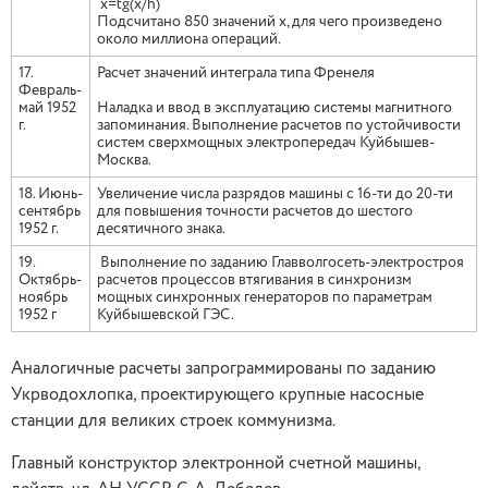
x=tg(x/h)
Подсчитано 850 значений х, для чего произведено
около миллиона операций.
17.
Расчет значений интеграла типа Френеля
Февраль-
май 1952
Наладка и ввод в эксплуатацию системы магнитного
г.
запоминания. Выполнение расчетов по устойчивости
систем сверхмощных электропередач Куйбышев-
Москва.
18. Июнь-
Увеличение числа разрядов машины с 16-ти до 20-ти
сентябрь
для повышения точности расчетов до шестого
1952 г.
десятичного знака.
19.
Выполнение по заданию Главволгосеть-электростроя
Октябрь-
расчетов процессов втягивания в синхронизм
ноябрь
мощных синхронных генераторов по параметрам
1952 г
Куйбышевской ГЭС.
Аналогичные расчеты запрограммированы по заданию
Укрводохлопка, проектирующего крупные насосные
станции для великих строек коммунизма.
Главный конструктор электронной счетной машины,