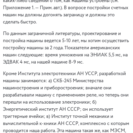
каких-либо сведений о том, как машины устроены (см.
Приложение 1. — Прим. авт.). В вопросе постройки счетных
машин мы должны догонять заграницу и должны это
сделать быстро.
По данным заграничной литературы, проектирование и
постройка машины ведется 5-10 лет, мы хотим осуществить
постройку машины за 2 года. 11оказатели американских
машин следующие: время умножения на ЭНИАК 5,5 мс, на
ЭДВАК 4 мс, на нашей машине 8-9 мс.
Кроме Института электротехники АН УССР, разработкой
машины занимаются: а) СКБ-245 Министерства
машиностроения и приборостроения; вначале они
разрабатывали машину с применением реле, но теперь они
перешли на использование электроники; б)
Энергетический институт АН СССР; он использует
тригтерные ячейки; в) Институт точной механики и
вычислительной к-хники АН СССР, комплексно с которым
проводится наша работа. Эта машина такая же, как МЭСМ,