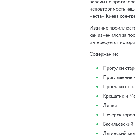
версии не противор
неповторимость наше
местам Киева кое-гд
Издание проиллюстр
как изменился за пос
интересуется истори
Cодержание:
Прогулки стар
Приглашение к
Прогулки по с
Крещатик и М
Липки
Печерск город
Васильевский 
Латинский ква