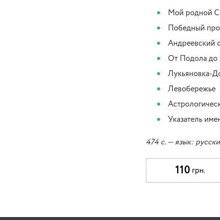
Мой родной С
Победный про
Андреевский 
От Подола до
Лукьяновка-Д
Левобережье
Астрологическ
Указатель име
474 c. — язык: русск
110
грн.