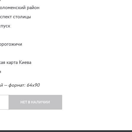
оломенский район
спект столицы
спуск
орогожичи
ая карта Киева
н
ий — формат: 64х90
НЕТ В НАЛИЧИИ