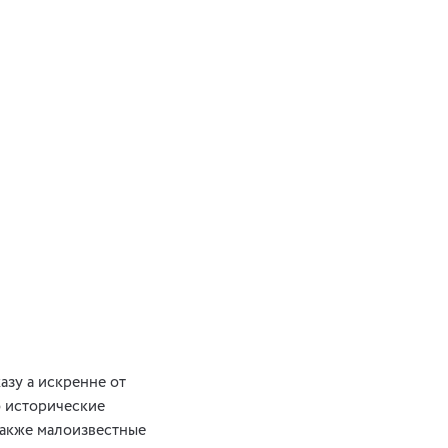
азу а искренне от
о исторические
также малоизвестные