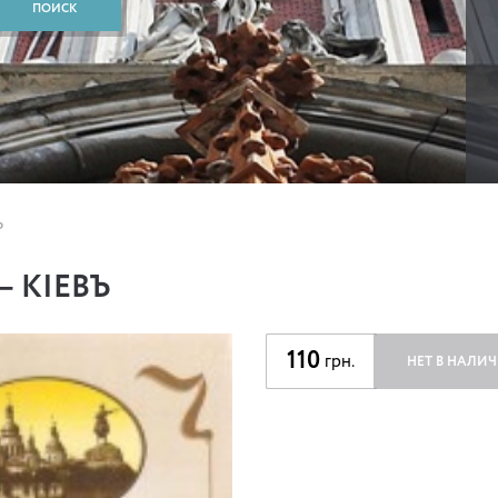
Ъ
— КІЕВЪ
110
грн.
НЕТ В НАЛИ