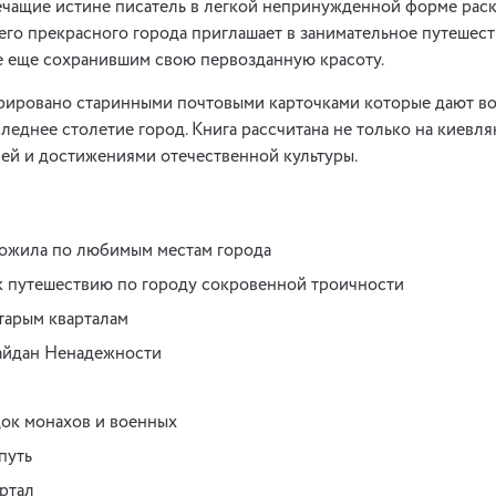
ечащие истине писатель в легкой непринужденной форме рас
го прекрасного города приглашает в занимательное путешес
е еще сохранившим свою первозданную красоту.
ировано старинными почтовыми карточками которые дают во
леднее столетие город. Книга рассчитана не только на киевлян
ей и достижениями отечественной культуры.
ожила по любимым местам города
 путешествию по городу сокровенной троичности
тарым кварталам
айдан Ненадежности
ок монахов и военных
путь
ртал