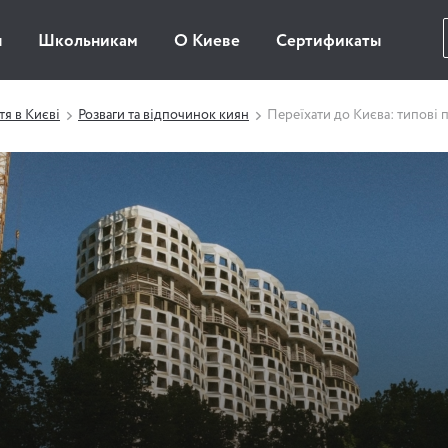
ы
Школьникам
О Киеве
Сертификаты
я в Києві
Розваги та відпочинок киян
Переїхати до Києва: типові