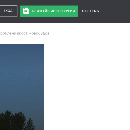
ВХОД
БЛИЖАЙШИЕ ЭКСКУРСИИ
UKR
ENG
 проблеми якості новобудов