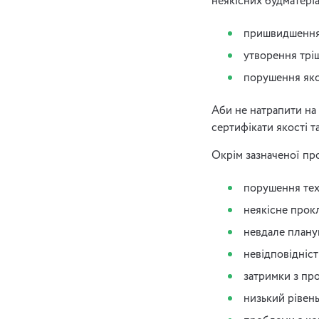
неякісних будматеріа
пришвидшення 
утворення трі
порушення якос
Аби не натрапити на 
сертифікати якості т
Окрім зазначеної пр
порушення тех
неякісне прок
невдале плану
невідповідніст
затримки з пр
низький рівен