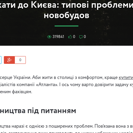
ати до Києва: типові проблеми
новобудов
319841
0
0
0
 серце України. Аби жити в столиці з комфортом, краще
купити
алістів компанії «Атланта». І ось чому варто довірити задачу к
еним фахівцям.
вництва під питанням
ицтва наразі є однією з поширених проблем. Пов’язана вона з