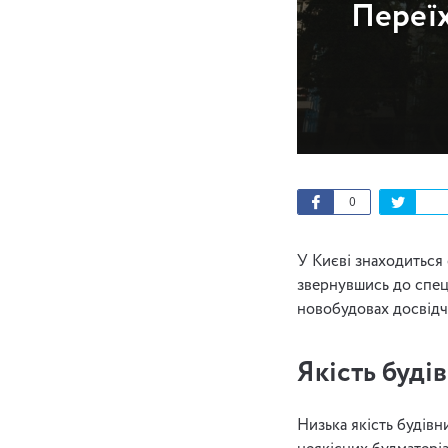
Переїх
0
У Києві знаходиться
звернувшись до спеці
новобудовах досвідч
Якість буді
Низька якість будівн