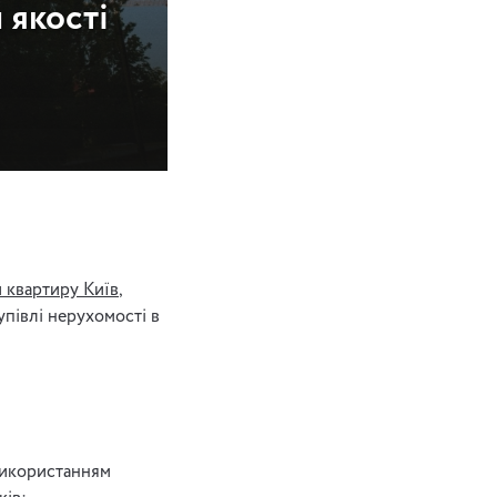
 якості
 квартиру Київ
,
упівлі нерухомості в
 використанням