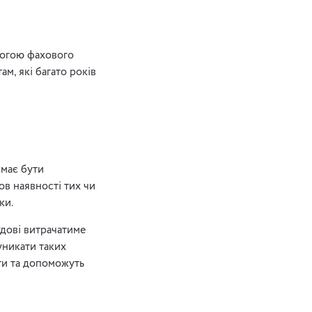
могою фахового
ам, які багато років
 має бути
в наявності тих чи
ки.
удові витрачатиме
уникати таких
ати та допоможуть