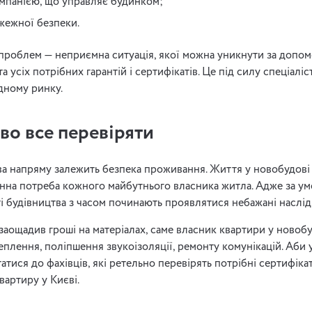
мпанією, що управляє будинком;
ежної безпеки.
 проблем — неприємна ситуація, якої можна уникнути за допо
а усіх потрібних гарантій і сертифікатів. Це під силу спеціаліст
дному ринку.
во все перевіряти
тва напряму залежить безпека проживання. Життя у новобудові
нна потреба кожного майбутнього власника житла. Адже за умо
і будівництва з часом починають проявлятися небажані наслід
заощадив гроші на матеріалах, саме власник квартири у новоб
еплення, поліпшення звукоізоляції, ремонту комунікацій. Аби 
атися до фахівців, які ретельно перевірять потрібні сертифік
вартиру у Києві.