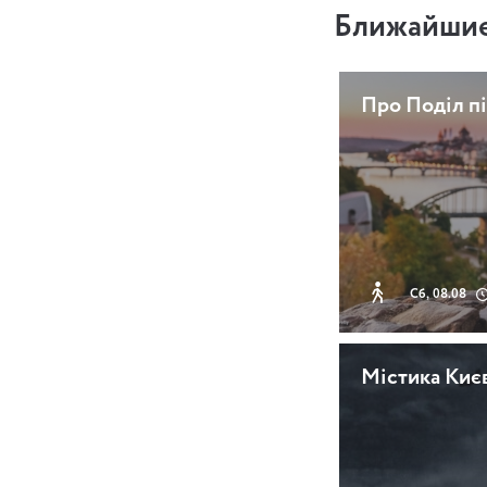
Ближайшие
Про Поділ пі
Сб, 08.08
Містика Киє