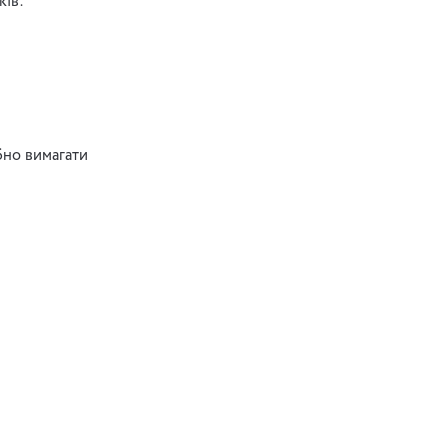
ків:
бно вимагати