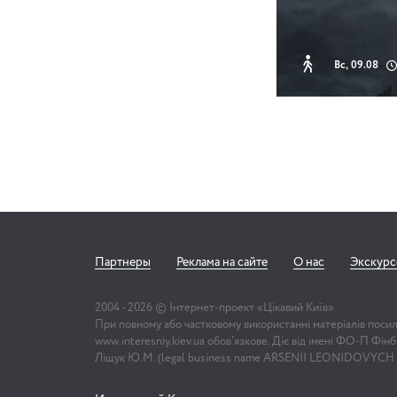
Вс, 09.08
Партнеры
Реклама на сайте
О нас
Экскур
2004 -
2026
© Інтернет-проект «Цікавий Київ»
При повному або частковому використанні матеріалів поси
www.interesniy.kiev.ua обов'язкове. Діє від імені ФО-П Фі
Ліщук Ю.М. (legal business name ARSENII LEONIDOVYCH