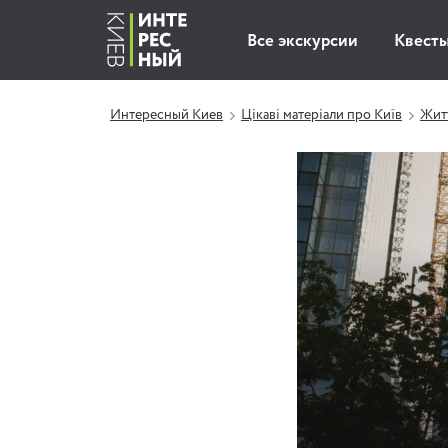
Все экскурсии
Квест
Интересный Киев
Цікаві матеріали про Київ
Житт