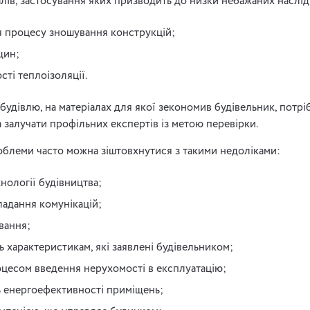
лів, застосування яких призводить до низки небажаних наслід
процесу зношування конструкцій;
щин;
ті теплоізоляції.
будівлю, на матеріалах для якої зекономив будівельник, потрі
а залучати профільних експертів із метою перевірки.
облеми часто можна зіштовхнутися з такими недоліками:
нології будівництва;
ладання комунікацій;
вання;
ь характеристикам, які заявлені будівельником;
оцесом введення нерухомості в експлуатацію;
ь енергоефективності приміщень;