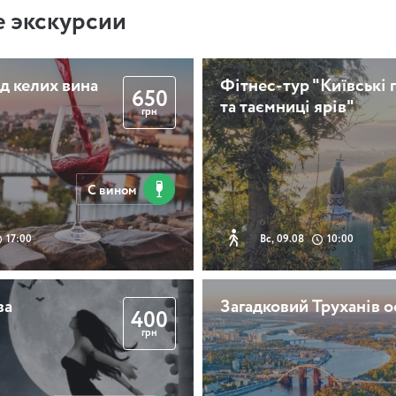
 экскурсии
д келих вина
Фітнес-тур "Київські 
650
та таємниці ярів"
грн
С вином
17:00
Вс, 09.08
10:00
ва
Загадковий Труханів о
400
грн