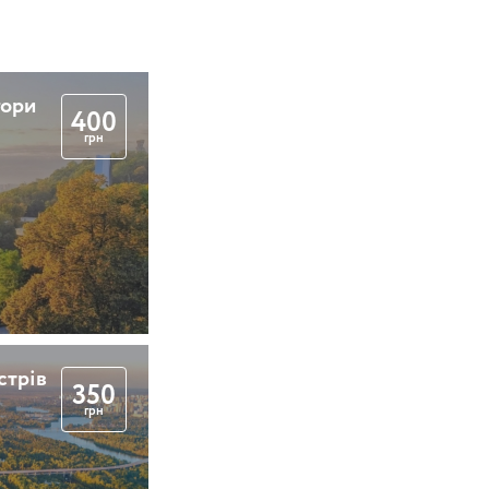
гори
400
грн
стрів
350
грн