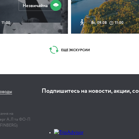
Незвичайна
11:00
Вс, 09.08
11:00
ЕЩЕ ЭКСКУРСИИ
Подпишитесь на новости, акции, с
соводы
лання на
нберг А.Л та ФО-П
 FINBERG)