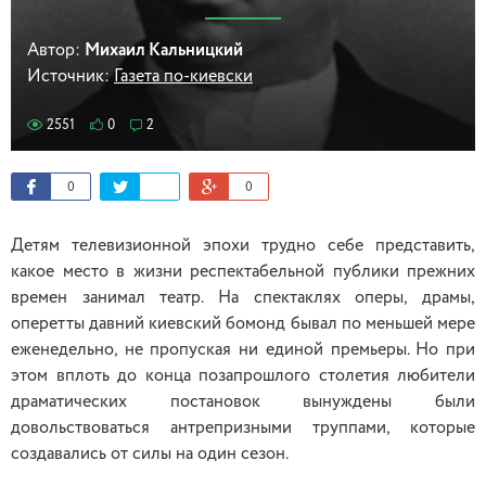
Автор:
Михаил Кальницкий
Источник:
Газета по-киевски
2551
0
2
0
0
Детям телевизионной эпохи трудно себе представить,
какое место в жизни респектабельной публики прежних
времен занимал театр. На спектаклях оперы, драмы,
оперетты давний киевский бомонд бывал по меньшей мере
еженедельно, не пропуская ни единой премьеры. Но при
этом вплоть до конца позапрошлого столетия любители
драматических постановок вынуждены были
довольствоваться антрепризными труппами, которые
создавались от силы на один сезон.