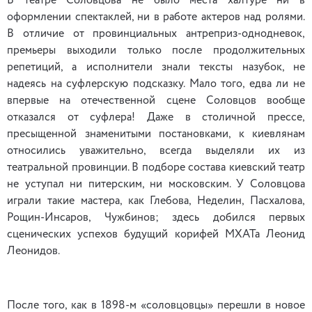
В театре Соловцова не было места халтуре ни в
оформлении спектаклей, ни в работе актеров над ролями.
В отличие от провинциальных антреприз-однодневок,
премьеры выходили только после продолжительных
репетиций, а исполнители знали тексты назубок, не
надеясь на суфлерскую подсказку. Мало того, едва ли не
впервые на отечественной сцене Соловцов вообще
отказался от суфлера! Даже в столичной прессе,
пресыщенной знаменитыми постановками, к киевлянам
относились уважительно, всегда выделяли их из
театральной провинции. В подборе состава киевский театр
не уступал ни питерским, ни московским. У Соловцова
играли такие мастера, как Глебова, Неделин, Пасхалова,
Рощин-Инсаров, Чужбинов; здесь добился первых
сценических успехов будущий корифей МХАТа Леонид
Леонидов.
После того, как в 1898-м «соловцовцы» перешли в новое