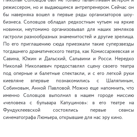
Николай Соловцов был не только талантливым актером и
режиссером, но и выдающимся антрепренером. Сейчас он
бы наверняка вошел в первые ряды организаторов шоу-
бизнеса. Соловцов обладал редкостным чутьем на яркие
новинки, неутомимо организовывал для наших земляков
гастроли разнообразных знаменитостей и другие зрелища.
По его приглашению сюда приезжали такие суперзвезды
тогдашнего драматического театра, как Комиссаржевская и
Савина, Южин и Дальский, Сальвини и Росси. Нередко
Николай Николаевич предоставлял сцену своего театра
под оперные и балетные спектакли, и с его легкой руки
киевляне впервые познакомились с Шаляпиным,
Собиновым, Анной Павловой. Можно еще напомнить, что
именно Соловцов выполнил в нашем городе миссию
«человека с бульвара Капуцинов»: в его театре на
Фундуклеевской состоялись первые сеансы
синематографа Люмьера, открывшие для нас эру кино.