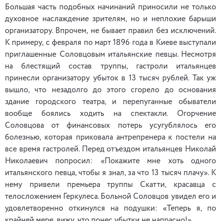
Большая часть подобных начинаний приносили не только
духовное наслаждение зрителям, но и неплохие барыши
организатору. Впрочем, не бывает правил без исключений.
К примеру, с февраля по март 1896 года в Киеве выступали
приглашенные Соловцовым итальянские певцы. Несмотря
на блестящий состав труппы, гастроли итальянцев
принесли организатору убыток в 13 тысяч рублей. Так уж
вышло, что незадолго до этого сгорело до основания
здание городского театра, и перепуганные обыватели
вообще боялись ходить на спектакли. Огорчение
Соловцова от финансовых потерь усугублялось его
болезнью, которая приковала антрепренера к постели на
все время гастролей. Перед отъездом итальянцев Николай
Николаевич попросил: «Покажите мне хоть одного
итальянского певца, чтобы я знал, за что 13 тысяч плачу». К
нему привели премьера труппы Скатти, красавца с
телосложением Геркулеса. Больной Соловцов увидел его и
удовлетворенно откинулся на подушки: «Теперь я, по
крайней мере, вижу, что понес убытки не напрасно!»