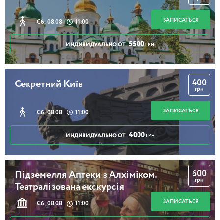
ЗАПИСАТЬСЯ
Сб, 08.08
11:00
5500
ИНДИВИДУАЛЬНО ОТ
ГРН
400
Секретний Київ
грн
ЗАПИСАТЬСЯ
Сб, 08.08
11:00
4000
ИНДИВИДУАЛЬНО ОТ
ГРН
600
Підземелля Аптеки з Алхіміком.
грн
Театралізована екскурсія
ЗАПИСАТЬСЯ
Сб, 08.08
11:00