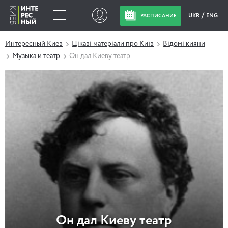
UKR
ENG
РАСПИСАНИЕ
Интересный Киев
Цікаві матеріали про Київ
Відомі кияни
Музыка и театр
Он дал Киеву театр
Он дал Киеву театр