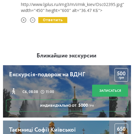
http://www.ljplus.ru/img3/m/i/mik_kiev/Dsc02395.jpg"
width="450" height="600" alt="36.47 КБ">
Ответить
Ближайшие экскурсии
500
Екскурсія-подорож на ВДНГ
грн
ЗАПИСАТЬСЯ
Сб, 08.08
11:00
5000
ИНДИВИДУАЛЬНО ОТ
ГРН
650
Таємниці Софії Київської
грн