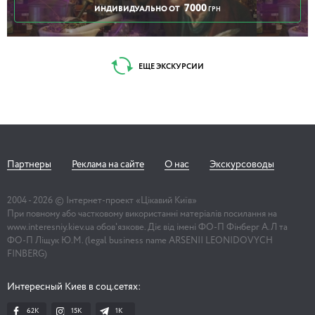
7000
ИНДИВИДУАЛЬНО ОТ
ГРН
ЕЩЕ ЭКСКУРСИИ
Партнеры
Реклама на сайте
О нас
Экскурсоводы
2004 -
2026
© Інтернет-проект «Цікавий Київ»
При повному або частковому використанні матеріалів посилання на
www.interesniy.kiev.ua обов'язкове. Діє від імені ФО-П Фінберг А.Л та
ФО-П Ліщук Ю.М. (legal business name ARSENII LEONIDOVYCH
FINBERG)
Интересный Киев в соц.сетях:
62K
15K
1К