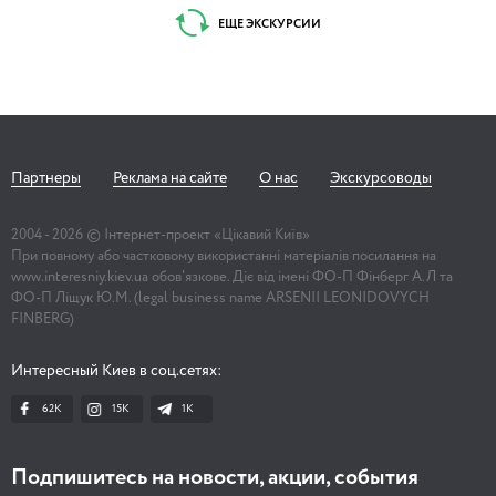
ЕЩЕ ЭКСКУРСИИ
Партнеры
Реклама на сайте
О нас
Экскурсоводы
2004 -
2026
© Інтернет-проект «Цікавий Київ»
При повному або частковому використанні матеріалів посилання на
www.interesniy.kiev.ua обов'язкове. Діє від імені ФО-П Фінберг А.Л та
ФО-П Ліщук Ю.М. (legal business name ARSENII LEONIDOVYCH
FINBERG)
Интересный Киев в соц.сетях:
62K
15K
1К
Подпишитесь на новости, акции, события