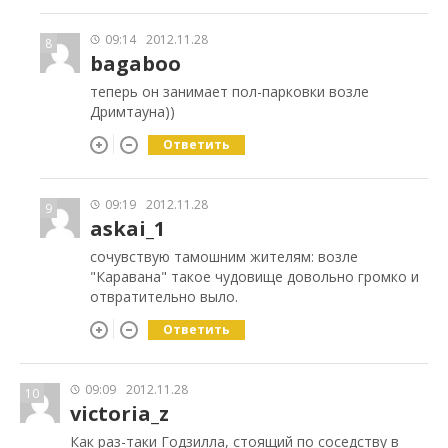
09:14
2012.11.28
8
bagaboo
теперь он занимает пол-парковки возле
Дримтауна))
Ответить
09:19
2012.11.28
9
askai_1
сочувствую тамошним жителям: возле
"Каравана" такое чудовище довольно громко и
отвратительно выло.
Ответить
09:09
2012.11.28
10
victoria_z
Как раз-таки Годзилла, стоящий по соседству в