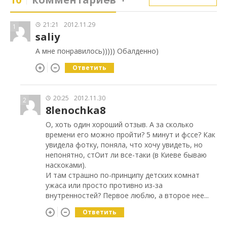
21:21
2012.11.29
1
saliy
А мне понравилось))))) Обалденно)
Ответить
20:25
2012.11.30
2
8lenochka8
О, хоть один хороший отзыв. А за сколько
времени его можно пройти? 5 минут и фссе? Как
увидела фотку, поняла, что хочу увидеть, но
непонятно, стОит ли все-таки (в Киеве бываю
наскоками).
И там страшно по-принципу детских комнат
ужаса или просто противно из-за
внутренностей? Первое люблю, а второе нее...
Ответить