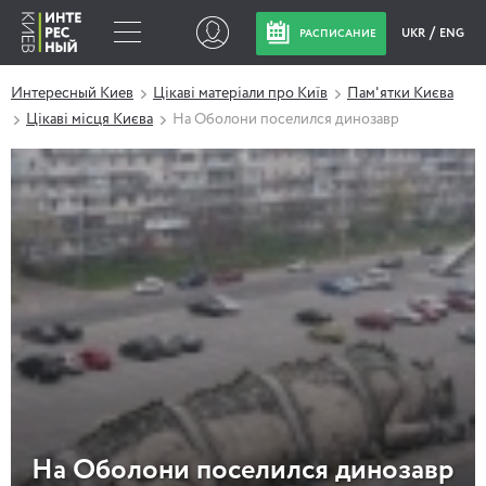
UKR
ENG
РАСПИСАНИЕ
Интересный Киев
Цікаві матеріали про Київ
Пам'ятки Києва
Цікаві місця Києва
На Оболони поселился динозавр
На Оболони поселился динозавр