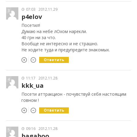
07:03
2012.11.29
3
p4elov
Посетил!
Думаю на небе лОхом нарекли.
40 грн ни за что.
Вообще не интересно и не страшно.
Не ходите туда и предупредите знакомых.
Ответить
11:17
2012.11.28
4
kkk_ua
Посети аттракцион - почувствуй себя настоящим
говном !
Ответить
09:16
2012.11.28
5
bagaboo