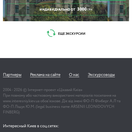
3000
ИНДИВИДУАЛЬНО ОТ
ГРН
ЕЩЕ ЭКСКУРСИИ
Партнеры
Реклама на сайте
О нас
Экскурсоводы
2004 -
2026
© Інтернет-проект «Цікавий Київ»
При повному або частковому використанні матеріалів посилання на
www.interesniy.kiev.ua обов'язкове. Діє від імені ФО-П Фінберг А.Л та
ФО-П Ліщук Ю.М. (legal business name ARSENII LEONIDOVYCH
FINBERG)
Интересный Киев в соц.сетях: