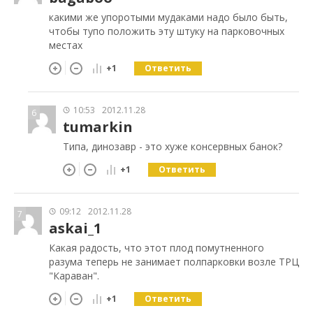
какими же упоротыми мудаками надо было быть,
чтобы тупо положить эту штуку на парковочных
местах
Ответить
+1
10:53
2012.11.28
6
tumarkin
Типа, динозавр - это хуже консервных банок?
Ответить
+1
09:12
2012.11.28
7
askai_1
Какая радость, что этот плод помутненного
разума теперь не занимает полпарковки возле ТРЦ
"Караван".
Ответить
+1