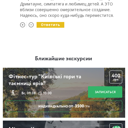
Дримтауне, симпатяга и любимец детей. А ЭТО
вблизи совершенно омерзительное создание.
Надеюсь, оно скоро куда-нибудь переместится.
Ответить
Ближайшие экскурсии
400
Фітнес-тур "Київські гори та
грн
таємниці ярів"
ЗАПИСАТЬСЯ
Вс, 09.08
10:00
3500
ИНДИВИДУАЛЬНО ОТ
ГРН