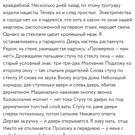
враждебной. Несколько дней назад по этому тротуару
ходили нацисты. Теперь их и след простыл. Электричества
в городе нет, но я надеялся, что хоть в каком-то окне нашей
квартиры, расположенной на первом этаже, мерцает свеча.
Однако за стеклами царит кромешный мрак. Я
останавливаюсь у парадного. Дверь настежь распахнута.
Рядом, на стене, размашистая надпись: «Проверено — мин
нет!» Дрожащими пальцами стучу по стеклу окна — наш
старый условный знак: три-три-два. Молчание. Подхожу ко
второму окну — там спальня родителей. Снова стучу по
стеклу. И снова ни звука. Вхожу внутрь дома. Небольшой
коридор, две ступеньки вверх и слева дверь, обитая
дерматином. Машинально нажимаю кнопку звонка.
Колокольчик молчит — нет тока. Стучу по двери, но под
дерматином толстый слой ваты. Стучу по раме двери
сперва потихоньку, потом сильнее. Никакого ответа.
Дергаю за ручку — и дверь открывается. Я зову мать, отца.
Никто не откликается. Прохожу в переднюю — у меня с