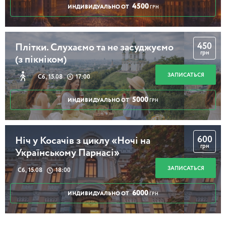
4500
ИНДИВИДУАЛЬНО ОТ
ГРН
450
Плітки. Слухаємо та не засуджуємо
грн
(з пікніком)
ЗАПИСАТЬСЯ
Сб, 15.08
17:00
5000
ИНДИВИДУАЛЬНО ОТ
ГРН
600
Ніч у Косачів з циклу «Ночі на
грн
Українському Парнасі»
ЗАПИСАТЬСЯ
Сб, 15.08
18:00
6000
ИНДИВИДУАЛЬНО ОТ
ГРН