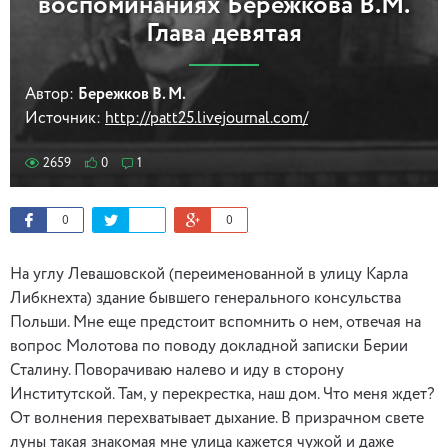
воспоминаниях Бережкова В.М.
Глава девятая
Автор:
Бережков В. М.
Источник:
http://patt25.livejournal.com/
2659
0
1
0
0
На углу Левашовской (переименованной в улицу Карла
Либкнехта) здание бывшего генерального консульства
Польши. Мне еще предстоит вспомнить о нем, отвечая на
вопрос Молотова по поводу докладной записки Берии
Сталину. Поворачиваю налево и иду в сторону
Институтской. Там, у перекрестка, наш дом. Что меня ждет?
От волнения перехватывает дыхание. В призрачном свете
луны такая знакомая мне улица кажется чужой и даже