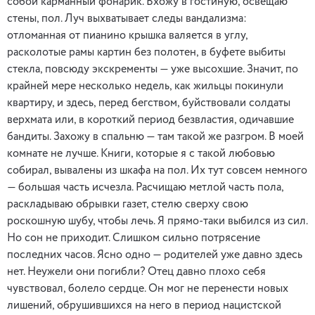
собой карманный фонарик. Вхожу в гостиную, освещаю
стены, пол. Луч выхватывает следы вандализма:
отломанная от пианино крышка валяется в углу,
расколотые рамы картин без полотен, в буфете выбиты
стекла, повсюду экскременты — уже высохшие. Значит, по
крайней мере несколько недель, как жильцы покинули
квартиру, и здесь, перед бегством, буйствовали солдаты
верхмата или, в короткий период безвластия, одичавшие
бандиты. Захожу в спальню — там такой же разгром. В моей
комнате не лучше. Книги, которые я с такой любовью
собирал, вывалены из шкафа на пол. Их тут совсем немного
— большая часть исчезла. Расчищаю метлой часть пола,
раскладываю обрывки газет, стелю сверху свою
роскошную шубу, чтобы лечь. Я прямо-таки выбился из сил.
Но сон не приходит. Слишком сильно потрясение
последних часов. Ясно одно — родителей уже давно здесь
нет. Неужели они погибли? Отец давно плохо себя
чувствовал, болело сердце. Он мог не перенести новых
лишений, обрушившихся на него в период нацистской