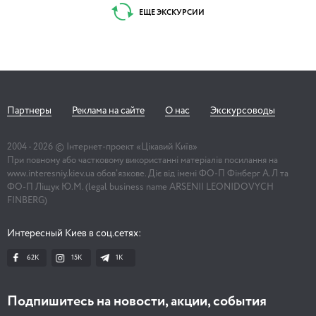
ЕЩЕ ЭКСКУРСИИ
Партнеры
Реклама на сайте
О нас
Экскурсоводы
2004 -
2026
© Інтернет-проект «Цікавий Київ»
При повному або частковому використанні матеріалів посилання на
www.interesniy.kiev.ua обов'язкове. Діє від імені ФО-П Фінберг А.Л та
ФО-П Ліщук Ю.М. (legal business name ARSENII LEONIDOVYCH
FINBERG)
Интересный Киев в соц.сетях:
62K
15K
1К
Подпишитесь на новости, акции, события