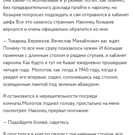
они какие-то молчаливые и угрюмые. Хотел, как обычно,
без предварительного доклада пройти к наркому, но
Козырев попросил подождать и сам отправился в кабинет
шефа. Все это казалось странным. Наконец Козырев
вернулся и очень официально обратился ко мне:
— Товарищ Бережков, Вячеслав Михайлович вас ждет.
Почему-то все мне сразу показалось чужим. И большая
приемная с длинным столом и рядами стульев, и кабинет
наркома. Как будто я тут не бывал ежедневно прошедшие
четыре года. Молотов, как тогда, в 1940 году, когда я
увидел его впервые, сидел, склонившись над столом,
освещенным лампой под зеленым абажуром.
Я остановился в нерешительности посреди
комнаты.Молотов поднял голову, пристально на меня
посмотрел. Наконец прервал молчание:
— Подойдите ближе, садитесь.
Я опустился в кресло рядом с письменным столом, все