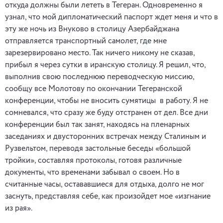
откуда должны были лететь в Тегеран. Одновременно я
узнал, что мой дипломатический паспорт ждет меня и что в
эту же ночь из Внуково в столицу Азербайджана
отправляется транспортный самолет, где мне
зарезервировано место. Так ничего никому не сказав,
прибыл я через сутки в иранскую столицу. Я решил, что,
выполнив свою последнюю переводческую миссию,
сообщу все Молотову по окончании Тегеранской
конференции, чтобы не вносить сумятицы в работу. Я не
сомневался, что сразу же буду отстранен от дел. Все дни
конференции был так занят, находясь на пленарных
заседаниях и двусторонних встречах между Сталиным и
Рузвельтом, переводя застольные беседы «большой
тройки», составляя протоколы, готовя различные
документы, что временами забывал о своем. Но в
считанные часы, остававшиеся для отдыха, долго не мог
заснуть, представляя себе, как произойдет мое «изгнание
из рая».