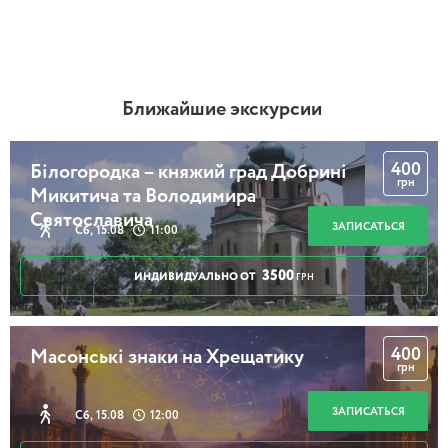
Ближайшие экскурсии
400
Білогородка – княжий град Добрині
грн
Микитича та Володимира
Святославича
ЗАПИСАТЬСЯ
Сб, 15.08
11:00
3500
ИНДИВИДУАЛЬНО ОТ
ГРН
400
Масонські знаки на Хрещатику
грн
ЗАПИСАТЬСЯ
Сб, 15.08
12:00