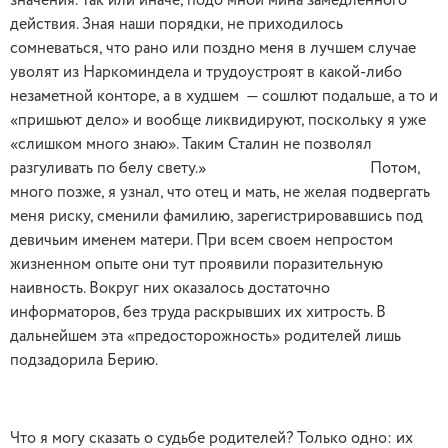
значения. Так или иначе, подо мной мина замедленного
действия. Зная наши порядки, не приходилось
сомневаться, что рано или поздно меня в лучшем случае
уволят из Наркоминдела и трудоустроят в какой-либо
незаметной конторе, а в худшем — сошлют подальше, а то и
«пришьют дело» и вообще ликвидируют, поскольку я уже
«слишком много знаю». Таким Сталин не позволял
разгуливать по белу свету.» Потом,
много позже, я узнал, что отец и мать, не желая подвергать
меня риску, сменили фамилию, зарегистрировавшись под
девичьим именем матери. При всем своем непростом
жизненном опыте они тут проявили поразительную
наивность. Вокруг них оказалось достаточно
информаторов, без труда раскрывших их хитрость. В
дальнейшем эта «предосторожность» родителей лишь
подзадорила Берию.
Что я могу сказать о судьбе родителей? Только одно: их