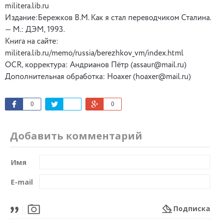
militera
.
lib
.
ru
Издание:Бережков В.
M
.
Как я стал переводчиком Сталина.
— М.: ДЭМ, 1993.
Книга на сайте:
militera
.
lib
.
ru
/
memo
/
russia
/
berezhkov
_
vm
/
index
.
html
OCR
, корректура:
Андрианов Пётр (
assaur
@
mail
.
ru
)
Дополнительная обработка:
Hoa
х
er
(
hoaxer
@
mail
.
ru
)
0
0
Добавить комментарий
Имя
E-mail
Подписка