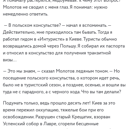
Я поначалу растерялся, недоумевая: к чему этот вопрос?
Молотов не сводил с меня глаз. Я понимал: нужно
немедленно ответить.
— В польском консульстве? — начал я вспоминать. —
Действительно, мне приходилось там бывать. Тогда я
работал гидом в «Интуристе» в Киеве. Туристы обычно
возвращались домой через Польшу. Я собирал их паспорта
и относил в консульство для получения транзитной
визы…
— Это мы знаем, — сказал Молотов ледяным тоном. — Но
посещение польского консульства, о котором идет речь,
было не в туристский сезон, а позднее, осенью, и вошли вы
туда не с парадного, а с черного хода. Что вы там делали?
Подумать только, ведь прошло десять лет! Киев за это
время пережил оккупацию, тяжелые бои при его
освобождении. Разрушен старый Крещатик, взорван
Успенский собор в Лавре, сгорели бесценные