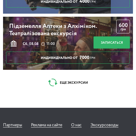
4000
ИНДИВИДУАЛЬНО ОТ
ГРН
600
Підземелля Аптеки з Алхіміком.
грн
Театралізована екскурсія
ЗАПИСАТЬСЯ
Сб, 08.08
11:00
7000
ИНДИВИДУАЛЬНО ОТ
ГРН
ЕЩЕ ЭКСКУРСИИ
Партнеры
Реклама на сайте
О нас
Экскурсоводы