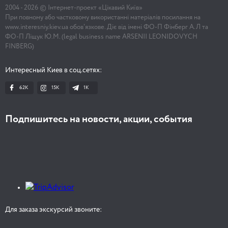
2004 -
2026
© Інтернет-проект «Цікавий Київ»
При повному або частковому використанні матеріалів посилання на
www.interesniy.kiev.ua обов'язкове. Діє від імені ФО-П Фінберг А.Л та
ФО-П Ліщук Ю.М. (legal business name ARSENII LEONIDOVYCH
FINBERG)
Интересный Киев в соц.сетях:
62K
15K
1К
Подпишитесь на новости, акции, события
Для заказа экскурсий звоните: