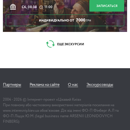
ЗАПИСАТЬСЯ
Сб, 08.08
11:00
7000
ИНДИВИДУАЛЬНО ОТ
ГРН
ЕЩЕ ЭКСКУРСИИ
Партнеры
Реклама на сайте
О нас
Экскурсоводы
2004 -
2026
© Інтернет-проект «Цікавий Київ»
При повному або частковому використанні матеріалів посилання на
www.interesniy.kiev.ua обов'язкове. Діє від імені ФО-П Фінберг А.Л та
ФО-П Ліщук Ю.М. (legal business name ARSENII LEONIDOVYCH
FINBERG)