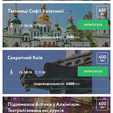
650
Таємниці Софії Київської
грн
ЗАПИСАТЬСЯ
Сб, 08.08
11:00
5500
ИНДИВИДУАЛЬНО ОТ
ГРН
400
Секретний Київ
грн
ЗАПИСАТЬСЯ
Сб, 08.08
11:00
4000
ИНДИВИДУАЛЬНО ОТ
ГРН
600
Підземелля Аптеки з Алхіміком.
грн
Театралізована екскурсія