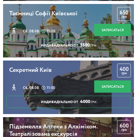
650
Таємниці Софії Київської
грн
ЗАПИСАТЬСЯ
Сб, 08.08
11:00
5500
ИНДИВИДУАЛЬНО ОТ
ГРН
400
Секретний Київ
грн
ЗАПИСАТЬСЯ
Сб, 08.08
11:00
4000
ИНДИВИДУАЛЬНО ОТ
ГРН
600
Підземелля Аптеки з Алхіміком.
грн
Театралізована екскурсія