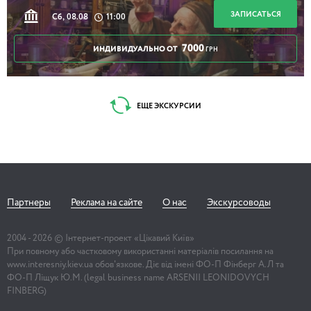
ЗАПИСАТЬСЯ
Сб, 08.08
11:00
7000
ИНДИВИДУАЛЬНО ОТ
ГРН
ЕЩЕ ЭКСКУРСИИ
Партнеры
Реклама на сайте
О нас
Экскурсоводы
2004 -
2026
© Інтернет-проект «Цікавий Київ»
При повному або частковому використанні матеріалів посилання на
www.interesniy.kiev.ua обов'язкове. Діє від імені ФО-П Фінберг А.Л та
ФО-П Ліщук Ю.М. (legal business name ARSENII LEONIDOVYCH
FINBERG)