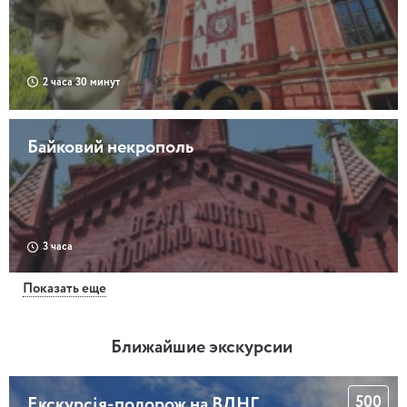
2 часа 30 минут
Байковий некрополь
3 часа
Показать еще
Акція: 2 квитки по ціні 1! Таємниці
київської Філармонії
Ближайшие экскурсии
500
Екскурсія-подорож на ВДНГ