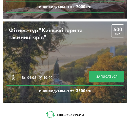
7000
ИНДИВИДУАЛЬНО ОТ
ГРН
400
Фітнес-тур "Київські гори та
грн
таємниці ярів"
ЗАПИСАТЬСЯ
Вс, 09.08
10:00
3500
ИНДИВИДУАЛЬНО ОТ
ГРН
ЕЩЕ ЭКСКУРСИИ