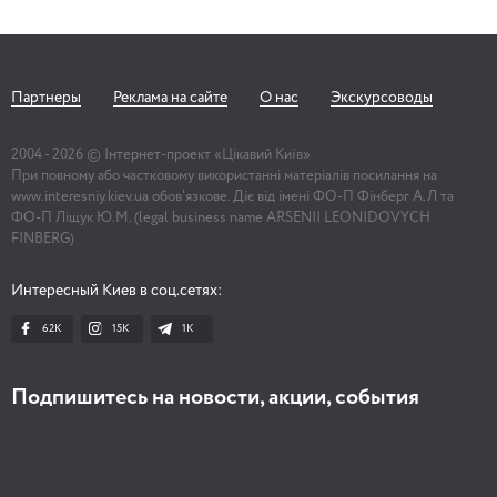
Партнеры
Реклама на сайте
О нас
Экскурсоводы
2004 -
2026
© Інтернет-проект «Цікавий Київ»
При повному або частковому використанні матеріалів посилання на
www.interesniy.kiev.ua обов'язкове. Діє від імені ФО-П Фінберг А.Л та
ФО-П Ліщук Ю.М. (legal business name ARSENII LEONIDOVYCH
FINBERG)
Интересный Киев в соц.сетях:
62K
15K
1К
Подпишитесь на новости, акции, события