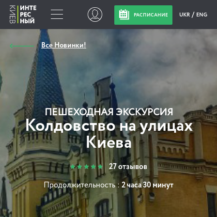
UKR
ENG
РАСПИСАНИЕ
Все Новинки!
ПЕШЕХОДНАЯ ЭКСКУРСИЯ
Колдовство на улицах
Киева
27 отзывов
Продолжительность :
2 часа 30 минут