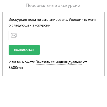
потомков они наделили этой силой?
Персональные экскурсии
✔Как узнать среди жителей Киева настоящую ведьму, что
такое “Молот ведьм” и какие в Украине были отголоски
Экскурсия пока не запланирована.
Уведомить меня
европейской Инквизиции?
о следующей экскурсии:
✔Кто из известных киевлян прикоснулся к тайнам магов —
мольфаров и как это отразились на их жизненном пути?
✔Поговорим о местах силы Украины и Киева, зачем
людям нужно посещать места с отрицательной энергией?
Или вы можете
Заказать её индивидуально
от
✔Найдем следы колдунов- характерников, диковинных
3600грн .
драконов на улицах Киева, разведаем в чем заключалась их
сила и узнаем, где искать современных магов, ведунов и
биоэнергетиков.
Вас ждут: Развлечения, угощения, подарки, сюрпризы,
загадки и магические ритуалы.