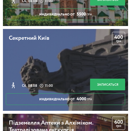
Сб, 08.08
11:00
5500
ИНДИВИДУАЛЬНО ОТ
ГРН
3 часа
400
Секретний Київ
грн
Обзорная экскурсия на транспорте
3 часа
ЗАПИСАТЬСЯ
Сб, 08.08
11:00
4000
ИНДИВИДУАЛЬНО ОТ
ГРН
600
Підземелля Аптеки з Алхіміком.
грн
Театралізована екскурсія