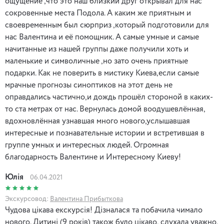
ощущение ,что это наш близкий друг открывал для нас
сокровенные места Подола. А каким же приятным и
своевременным был сюрприз ,который подготовили для
нас Валентина и её помощник. А самые умные и самые
начитанные из нашей группы даже получили хоть и
маленькие и символичные ,но зато очень приятные
подарки. Как не поверить в мистику Киева,если самые
мрачные прогнозы синоптиков на этот день не
оправдались частично,и дождь прошёл стороной в каких-
то ста метрах от нас. Вернулась домой воодушевлённая,
вдохновлённая узнавшая много нового,услышавшая
интересные и познавательные истории и встретившая в
группе умных и интересных людей. Огромная
благодарность Валентине и Интересному Киеву!
Юлія
06.04.2021
Экскурсовод:
Валентина Прибыткова
Чудова цікава екскурсія! Дізналася та побачила чимало
нового. Дитині (9 років) також було цікаво, слухала уважно,