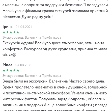
а маленькі сюрпризи та подарунки безмежно її порадували.
Неочікувана фінальна крапка екскурсії залишила приємний
післясмак. Дуже раджу усім!
Ірина
04.04.2021
Экскурсовод:
Валентина Прибыткова
Екскурсія чудова! Все було дуже атмосферно, затишно та
комфортно. Екскурсовод дуже ерудована, приємна та мила
жінка😊
Мила
04.04.2021
Экскурсовод:
Валентина Прибыткова
Вчера были на экскурсии. Валентина Мастер своего дела.
Время пролетело незаметно в очень душевной, волшебной
и позитивно- мистической атмосфере. Узнали очень много
интересных фактов. Получили заряд бодрости , обереги и
заклинания в подарок) А ещё волшебные конфеты ( правда