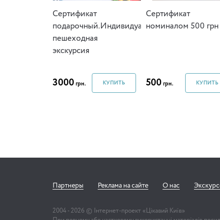
Сертификат
Cертификат
подарочный.Индивидуальная
номиналом 500 грн
пешеходная
экскурсия
3000
500
КУПИТЬ
КУПИТЬ
грн.
грн.
Партнеры
Реклама на сайте
О нас
Экскур
2004 -
2026
© Інтернет-проект «Цікавий Київ»