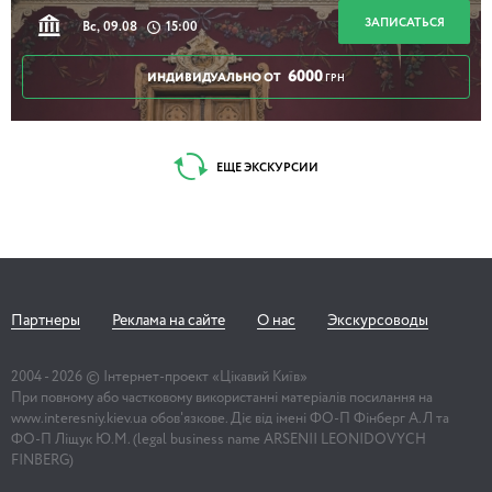
ЗАПИСАТЬСЯ
Вс, 09.08
15:00
6000
ИНДИВИДУАЛЬНО ОТ
ГРН
ЕЩЕ ЭКСКУРСИИ
Партнеры
Реклама на сайте
О нас
Экскурсоводы
2004 -
2026
© Інтернет-проект «Цікавий Київ»
При повному або частковому використанні матеріалів посилання на
www.interesniy.kiev.ua обов'язкове. Діє від імені ФО-П Фінберг А.Л та
ФО-П Ліщук Ю.М. (legal business name ARSENII LEONIDOVYCH
FINBERG)