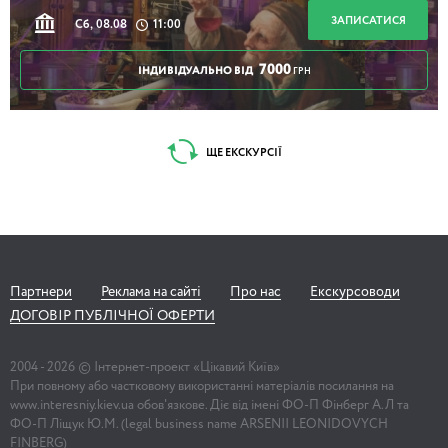
ЗАПИСАТИСЯ
Сб, 08.08
11:00
7000
ІНДИВІДУАЛЬНО ВІД
ГРН
ЩЕ ЕКСКУРСІЇ
Партнери
Реклама на сайті
Про нас
Екскурсоводи
ДОГОВІР ПУБЛІЧНОЇ ОФЕРТИ
2004 -
2026
© Інтернет-проект «Цікавий Київ»
При повному або частковому використанні матеріалів посилання на
www.interesniy.kiev.ua обов'язкове. Діє від імені ФО-П Фінберг А.Л та
ФО-П Ліщук Ю.М. (legal business name ARSENII LEONIDOVYCH
FINBERG)