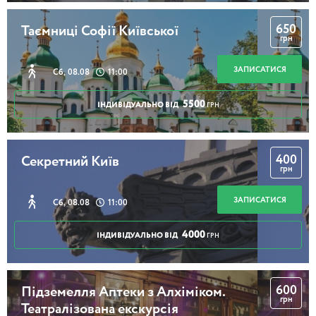
650
Таємниці Софії Київської
грн
ЗАПИСАТИСЯ
Сб, 08.08
11:00
5500
ІНДИВІДУАЛЬНО ВІД
ГРН
400
Секретний Київ
грн
ЗАПИСАТИСЯ
Сб, 08.08
11:00
4000
ІНДИВІДУАЛЬНО ВІД
ГРН
600
Підземелля Аптеки з Алхіміком.
грн
Театралізована екскурсія