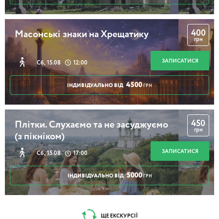
400
Масонські знаки на Хрещатику
грн
ЗАПИСАТИСЯ
Сб, 15.08
12:00
4500
ІНДИВІДУАЛЬНО ВІД
ГРН
450
Плітки. Слухаємо та не засуджуємо
грн
(з пікніком)
ЗАПИСАТИСЯ
Сб, 15.08
17:00
5000
ІНДИВІДУАЛЬНО ВІД
ГРН
ЩЕ ЕКСКУРСІЇ