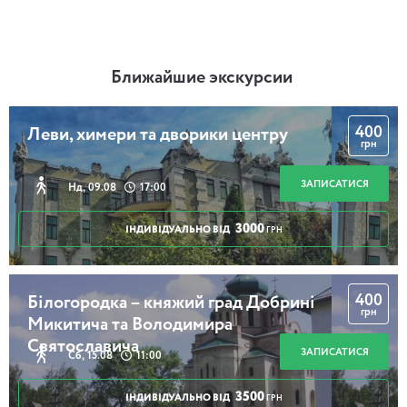
Ближайшие экскурсии
400
Леви, химери та дворики центру
грн
ЗАПИСАТИСЯ
Нд, 09.08
17:00
3000
ІНДИВІДУАЛЬНО ВІД
ГРН
400
Білогородка – княжий град Добрині
грн
Микитича та Володимира
Святославича
ЗАПИСАТИСЯ
Сб, 15.08
11:00
3500
ІНДИВІДУАЛЬНО ВІД
ГРН