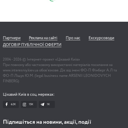
Партнери
Реклама на сайті
Про нас
Екскурсоводи
ДОГОВІР ПУБЛІЧНОЇ ОФЕРТИ
2004 -
2026
© Інтернет-проект «Цікавий Київ»
При повному або частковому використанні матеріалів посилання на
www.interesniy.kiev.ua обов'язкове. Діє від імені ФО-П Фінберг А.Л та
ФО-П Ліщук Ю.М. (legal business name ARSENII LEONIDOVYCH
FINBERG)
Цікавий Київ в соц. мережах:
62K
15K
1К
Підпишіться на новини, акції, події