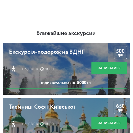
Ближайшие экскурсии
500
Екскурсія-подорож на ВДНГ
грн
ЗАПИСАТИСЯ
Сб, 08.08
11:00
5000
ІНДИВІДУАЛЬНО ВІД
ГРН
650
Таємниці Софії Київської
грн
ЗАПИСАТИСЯ
Сб, 08.08
11:00