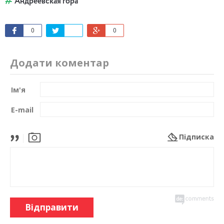
Андреевская гора
0
0
Додати коментар
Ім'я
E-mail
Підписка
Відправити