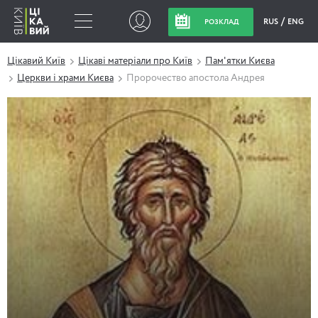
RUS
ENG
РОЗКЛАД
Цікавий Київ
Цікаві матеріали про Київ
Пам'ятки Києва
Церкви і храми Києва
Пророчество апостола Андрея