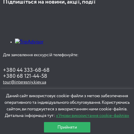
Підпишіться на новини, акції, події
Для замовлення екскурсій телефонуйте:
+380 44 333-68-68
+380 68 121-44-58
tour@interesniy.kiev.ua
Даний сайт використовує cookie-файли з метою забезпечення
оперативного та індивідуального обслуговування. Користуючись
ЗАМОВИТИ ЕКСКУРСІЮ
сайтом, ви погоджуєтеся з використанням нами cookie-файлів.
Детальна інформація тут:
«Умови використання cookie-файлів»
Прийняти