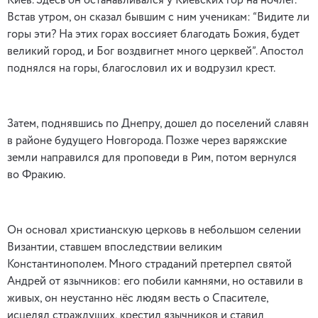
Киев. Здесь он останавливался у Киевских гор на ночлег.
Встав утром, он сказал бывшим с ним ученикам: “Видите ли
горы эти? На этих горах воссияет благодать Божия, будет
великий город, и Бог воздвигнет много церквей”. Апостол
поднялся на горы, благословил их и водрузил крест.
Затем, поднявшись по Днепру, дошел до поселений славян
в районе будущего Новгорода. Позже через варяжские
земли направился для проповеди в Рим, потом вернулся
во Фракию.
Он основал христианскую церковь в небольшом селении
Византии, ставшем впоследствии великим
Константинополем. Много страданий претерпел святой
Андрей от язычников: его побили камнями, но оставили в
живых, он неустанно нёс людям весть о Спасителе,
исцелял страждущих, крестил язычников и ставил