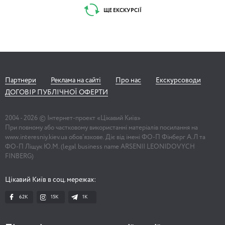
ЩЕ ЕКСКУРСІЇ
Партнери
Реклама на сайті
Про нас
Екскурсоводи
ДОГОВІР ПУБЛІЧНОЇ ОФЕРТИ
2004 -
2026
© Інтернет-проект «Цікавий Київ»
При повному або частковому використанні матеріалів посилання на
www.interesniy.kiev.ua обов'язкове. Діє від імені ФО-П Фінберг А.Л та
ФО-П Ліщук Ю.М. (legal business name ARSENII LEONIDOVYCH
FINBERG)
Цікавий Київ в соц. мережах:
62K
15K
1К