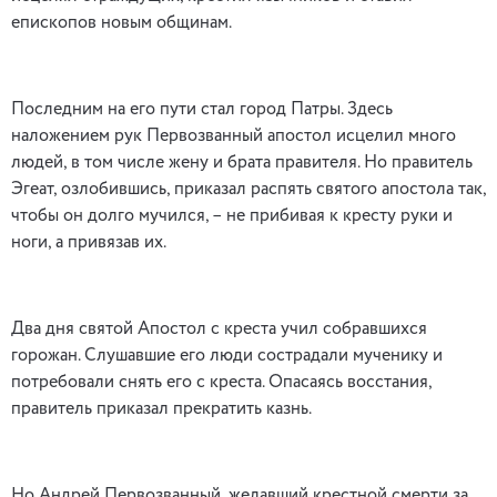
епископов новым общинам.
Последним на его пути стал город Патры. Здесь
наложением рук Первозванный апостол исцелил много
людей, в том числе жену и брата правителя. Но правитель
Эгеат, озлобившись, приказал распять святого апостола так,
чтобы он долго мучился, – не прибивая к кресту руки и
ноги, а привязав их.
Два дня святой Апостол с креста учил собравшихся
горожан. Слушавшие его люди сострадали мученику и
потребовали снять его с креста. Опасаясь восстания,
правитель приказал прекратить казнь.
Но Андрей Первозванный, желавший крестной смерти за