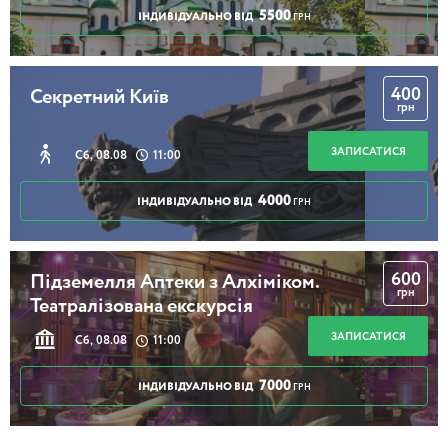
5500
ІНДИВІДУАЛЬНО ВІД
ГРН
400
Секретний Київ
грн
ЗАПИСАТИСЯ
Сб, 08.08
11:00
4000
ІНДИВІДУАЛЬНО ВІД
ГРН
600
Підземелля Аптеки з Алхіміком.
грн
Театралізована екскурсія
ЗАПИСАТИСЯ
Сб, 08.08
11:00
7000
ІНДИВІДУАЛЬНО ВІД
ГРН