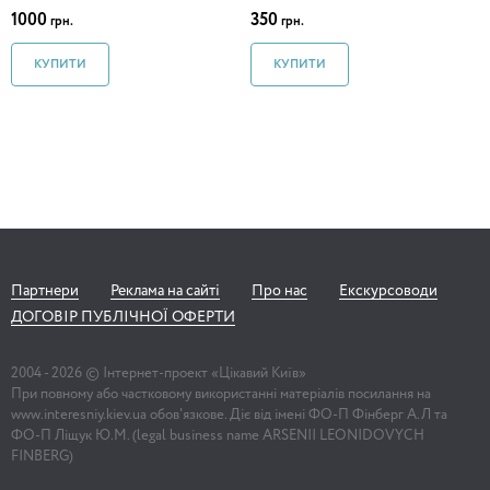
1000
350
грн.
грн.
КУПИТИ
КУПИТИ
Партнери
Реклама на сайті
Про нас
Екскурсоводи
ДОГОВІР ПУБЛІЧНОЇ ОФЕРТИ
2004 -
2026
© Інтернет-проект «Цікавий Київ»
При повному або частковому використанні матеріалів посилання на
www.interesniy.kiev.ua обов'язкове. Діє від імені ФО-П Фінберг А.Л та
ФО-П Ліщук Ю.М. (legal business name ARSENII LEONIDOVYCH
FINBERG)