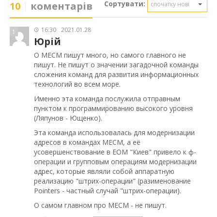
Сортувати:
10
коментарів
спочатку нові
16:30
2021.01.28
1
Юрій
О МЕСМ пишут много, но самого главного не
пишут. Не пишут о значении загадочной команды
сложения команд для развития информационных
технологий во всем море.
Именно эта команда послужила отправным
пунктом к программированию высокого уровня
(Ляпунов - Ющенко).
Эта команда использовалась для модернизации
адресов в командах МЕСМ, а её
усовершенствование в ЕОМ "Киев" привело к ф-
операции и групповым операциям модернизации
адрес, которые являли собой аппаратную
реализацию "штрих-операции" (разименование
Pointers - частный случай "штрих-операции).
О самом главном про МЕСМ - не пишут.