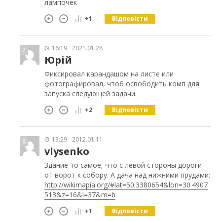
лампочек
Відповісти
+1
16:19
2021.01.28
7
Юрій
Фиксировал карандашом на листе или
фотографировал, чтоб освободить комп для
запуска следующей задачи.
Відповісти
+2
13:29
2012.01.11
8
vlysenko
Здание то самое, что с левой стороны дороги
от ворот к собору. А дача над нижними прудами:
http://wikimapia.org/#lat=50.3380654&lon=30.4907
513&z=16&l=37&m=b
Відповісти
+1