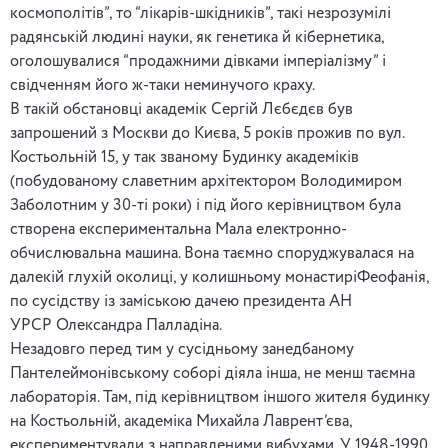
космополітів”, то “лікарів-шкідників”, такі незрозумілі
радянській людині науки, як генетика й кібернетика,
оголошувалися “продажними дівками імперіалізму” і
свідченням його ж-таки неминучого краху.
В такій обстановці академік Сергій Лєбєдєв був
запрошений з Москви до Києва, 5 років прожив по вул.
Костьольній 15, у так званому Будинку академіків
(побудованому славетним архітектором Володимиром
Заболотним у 30-ті роки) і під його керівництвом була
створена експериментальна Мала електронно-
обчислювальна машина. Вона таємно споруджувалася на
далекій глухій околиці, у колишньому монастиріФеофанія,
по сусідству із заміською дачею президента АН
УРСР Олександра Палладіна.
Незадовго перед тим у сусідньому занедбаному
Пантелеймонівському соборі діяла інша, не менш таємна
лабораторія. Там, під керівництвом іншого жителя будинку
на Костьольній, академіка Михайла Лаврент’єва,
експериментували з направленими вибухами. У 1948-1990