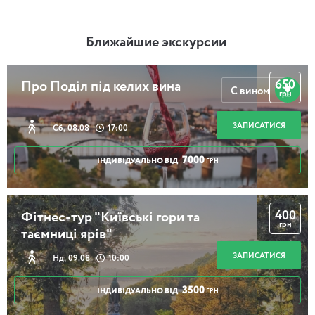
Ближайшие экскурсии
650
Про Поділ під келих вина
С вином
грн
ЗАПИСАТИСЯ
Сб, 08.08
17:00
7000
ІНДИВІДУАЛЬНО ВІД
ГРН
400
Фітнес-тур "Київські гори та
грн
таємниці ярів"
ЗАПИСАТИСЯ
Нд, 09.08
10:00
3500
ІНДИВІДУАЛЬНО ВІД
ГРН