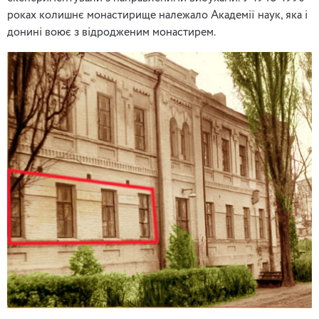
роках колишнє монастирище належало Академії наук, яка і
донині воює з відродженим монастирем.