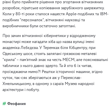
рівні було прийняте рішення про згортання вітчизняних
розробок, піратське копіювання зарубіжного ширвжитку.
Коли у 80-ті роки сталося нашестя Apple-подібних та IBM-
подібних “персоналок”, вітчизняні науковці та
виробничники були остаточно затоптані.
Про зачин вітчизняної кібернетики у відродженому
монастирі може нагадати хіба що назва вулиці імені
академіка Лєбєдєва. У Теремках біля Кібцентру, при
Одеському шосе, стоять заляпані грязюкою металеві
“крила” – пам’ятний знак на честь МЕСМ, але пояснювальні
таблички з нього давно здерто. Та й хто б їх читав,
проїжджаючи мимо?! Рештки історичної машини, згідно
чуток, так-сяк зберігаються аж у Переяслав-
Хмельницькому, в одному з сараїв Музею народної
архітектури і побуту.
Феофания