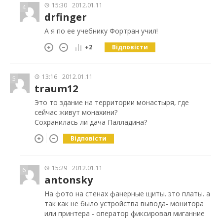
15:30
2012.01.11
4
drfinger
А я по ее учебнику Фортран учил!
Відповісти
+2
13:16
2012.01.11
5
traum12
Это то здание на территории монастыря, где
сейчас живут монахини?
Сохранилась ли дача Палладина?
Відповісти
15:29
2012.01.11
6
antonsky
На фото на стенах фанерные щиты. это платы. а
так как не было устройства вывода- монитора
или принтера - оператор фиксировал миганние