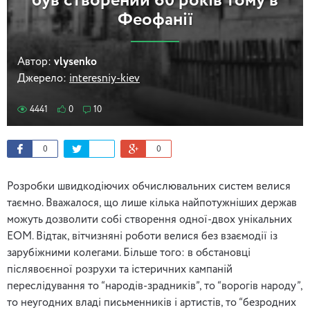
був створений 60 років тому в
Феофанії
Автор:
vlysenko
Джерело:
interesniy-kiev
4441
0
10
0
0
Розробки швидкодіючих обчислювальних систем велися
таємно. Вважалося, що лише кілька найпотужніших держав
можуть дозволити собі створення одної-двох унікальних
ЕОМ. Відтак, вітчизняні роботи велися без взаємодії із
зарубіжними колегами. Більше того: в обстановці
післявоєнної розрухи та істеричних кампаній
переслідування то “народів-зрадників”, то “ворогів народу”,
то неугодних владі письменників і артистів, то “безродних