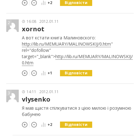
Відповісти
+2
16:08
2012.01.11
2
xornot
А вот кстати книга Малиновского:
http://lib.ru/MEMUARY/MALINOWSKIJ/0.htm
"
rel="dofollow"
target="_blank">
http://lib.ru/MEMUARY/MALINOWSKIJ/
0.htm
Відповісти
+1
14:11
2012.01.11
3
vlysenko
Я мав щастя спілкуватися з цією милою і розумною
бабунею
Відповісти
+2