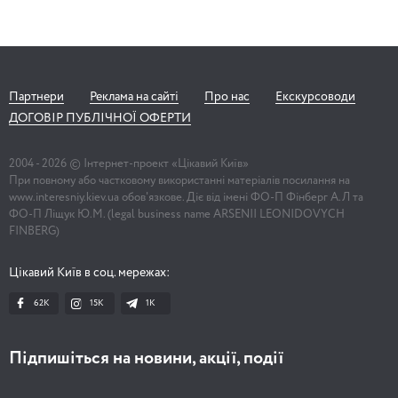
Партнери
Реклама на сайті
Про нас
Екскурсоводи
ДОГОВІР ПУБЛІЧНОЇ ОФЕРТИ
2004 -
2026
© Інтернет-проект «Цікавий Київ»
При повному або частковому використанні матеріалів посилання на
www.interesniy.kiev.ua обов'язкове. Діє від імені ФО-П Фінберг А.Л та
ФО-П Ліщук Ю.М. (legal business name ARSENII LEONIDOVYCH
FINBERG)
Цікавий Київ в соц. мережах:
62K
15K
1К
Підпишіться на новини, акції, події