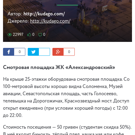
Автор:
http://kudago.com/
Джерело:
http://kudago.com/
22997
0
0
0
0
Смотровая площадка ЖК «Александровский»
На крыше 25-этажки оборудована смотровая площадка. Со
100-метровой высоты хорошо видна Соломенка, Музей
авиации, Севастопольская площадь, часть Голосеево,
телевышка на Дорогожичах, Краснозвездный мост. Доступ
открыт ежедневно (при условии хорошей погоды) с 12:00
до 22:00.
Стоимость посещения — 50 гривен (студентам скидка 50%).
В неё входит бинокль, тёплый плед, чашка чая или кофе,