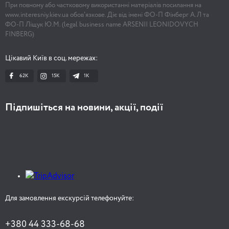
При повному або частковому використанні матеріалів посилання на
www.interesniy.kiev.ua обов'язкове. Діє від імені ФО-П Фінберг А.Л та
ФО-П Ліщук Ю.М. (legal business name ARSENII LEONIDOVYCH
FINBERG)
Цікавий Київ в соц. мережах:
62K
15K
1К
Підпишіться на новини, акції, події
Для замовлення екскурсій телефонуйте:
+380 44 333-68-68