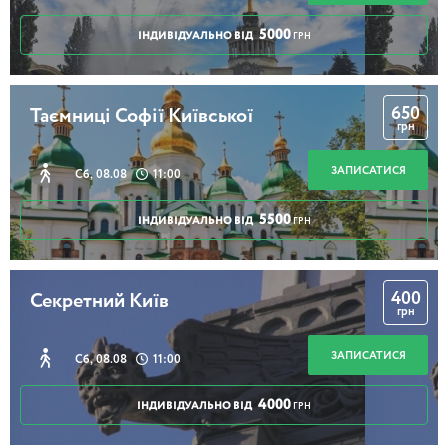
5000
ІНДИВІДУАЛЬНО ВІД
ГРН
650
Таємниці Софії Київської
грн
ЗАПИСАТИСЯ
Сб, 08.08
11:00
5500
ІНДИВІДУАЛЬНО ВІД
ГРН
400
Секретний Київ
грн
ЗАПИСАТИСЯ
Сб, 08.08
11:00
4000
ІНДИВІДУАЛЬНО ВІД
ГРН