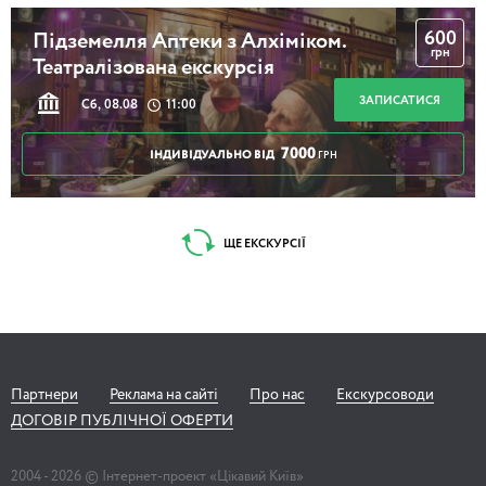
600
Підземелля Аптеки з Алхіміком.
грн
Театралізована екскурсія
ЗАПИСАТИСЯ
Сб, 08.08
11:00
7000
ІНДИВІДУАЛЬНО ВІД
ГРН
ЩЕ ЕКСКУРСІЇ
Партнери
Реклама на сайті
Про нас
Екскурсоводи
ДОГОВІР ПУБЛІЧНОЇ ОФЕРТИ
2004 -
2026
© Інтернет-проект «Цікавий Київ»