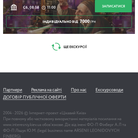
ЗАПИСАТИСЯ
Сб, 08.08
11:00
7000
ІНДИВІДУАЛЬНО ВІД
ГРН
ЩЕ ЕКСКУРСІЇ
Партнери
Реклама на сайті
Про нас
Екскурсоводи
ДОГОВІР ПУБЛІЧНОЇ ОФЕРТИ
2004 -
2026
© Інтернет-проект «Цікавий Київ»
При повному або частковому використанні матеріалів посилання на
www.interesniy.kiev.ua обов'язкове. Діє від імені ФО-П Фінберг А.Л та
ФО-П Ліщук Ю.М. (legal business name ARSENII LEONIDOVYCH
FINBERG)