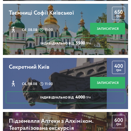
650
Таємниці Софії Київської
грн
ЗАПИСАТИСЯ
Сб, 08.08
11:00
5500
ІНДИВІДУАЛЬНО ВІД
ГРН
400
Секретний Київ
грн
ЗАПИСАТИСЯ
Сб, 08.08
11:00
4000
ІНДИВІДУАЛЬНО ВІД
ГРН
600
Підземелля Аптеки з Алхіміком.
грн
Театралізована екскурсія