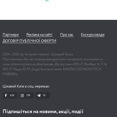
Партнери
Реклама на сайті
Про нас
Екскурсоводи
ДОГОВІР ПУБЛІЧНОЇ ОФЕРТИ
2004 -
2026
© Інтернет-проект «Цікавий Київ»
При повному або частковому використанні матеріалів посилання на
www.interesniy.kiev.ua обов'язкове. Діє від імені ФО-П Фінберг А.Л та
ФО-П Ліщук Ю.М. (legal business name ARSENII LEONIDOVYCH
FINBERG)
Цікавий Київ в соц. мережах:
62K
15K
1К
Підпишіться на новини, акції, події