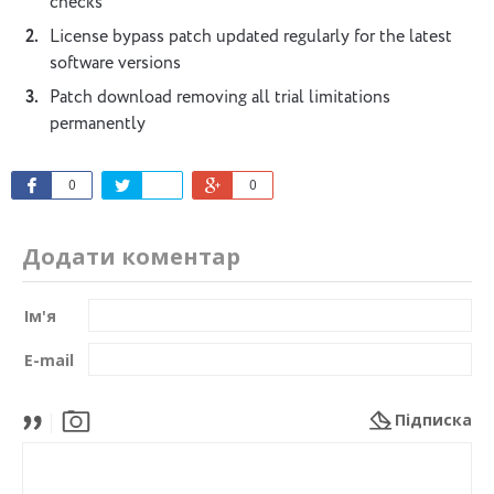
checks
License bypass patch updated regularly for the latest
software versions
Patch download removing all trial limitations
permanently
0
0
Додати коментар
Ім'я
E-mail
Підписка