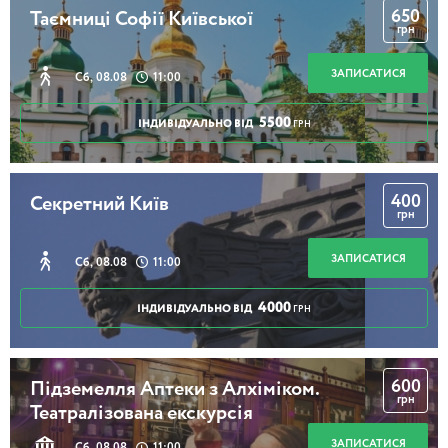
650
Таємниці Софії Київської
грн
ЗАПИСАТИСЯ
Сб, 08.08
11:00
5500
ІНДИВІДУАЛЬНО ВІД
ГРН
400
Секретний Київ
грн
ЗАПИСАТИСЯ
Сб, 08.08
11:00
4000
ІНДИВІДУАЛЬНО ВІД
ГРН
600
Підземелля Аптеки з Алхіміком.
грн
Театралізована екскурсія
ЗАПИСАТИСЯ