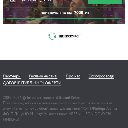
Сб, 08.08
11:00
7000
ІНДИВІДУАЛЬНО ВІД
ГРН
ЩЕ ЕКСКУРСІЇ
Партнери
Реклама на сайті
Про нас
Екскурсоводи
ДОГОВІР ПУБЛІЧНОЇ ОФЕРТИ
2004 -
2026
© Інтернет-проект «Цікавий Київ»
При повному або частковому використанні матеріалів посилання на
www.interesniy.kiev.ua обов'язкове. Діє від імені ФО-П Фінберг А.Л та
ФО-П Ліщук Ю.М. (legal business name ARSENII LEONIDOVYCH
FINBERG)