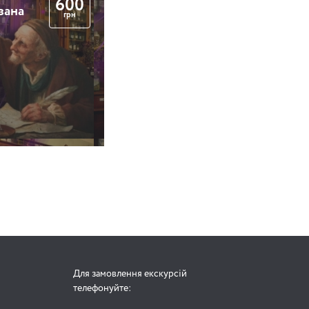
600
вана
грн
Для замовлення екскурсій
телефонуйте: