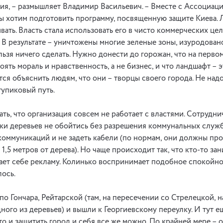
ия, – размышляет Владимир Васильевич. – Вместе с Ассоциац
мы хотим подготовить программу, посвященную защите Киева. Л
вать. Власть стала использовать его в чисто коммерческих цел
а. В результате – уничтожены многие зеленые зоны, изуродован
ельзя ничего сделать. Нужно донести до горожан, что на перво
ять мораль и нравственность, а не бизнес, и что ландшафт – 
тся объяснить людям, что они – творцы своего города. Не над
тупиковый путь.
ать, что организация совсем не работает с властями. Сотрудн
дки деревьев не обойтись без разрешения коммунальных служб
коммуникаций и не задеть кабели (по нормам, они должны про
1,5 метров от дерева). Но чаще происходит так, что кто-то зан
дает себе рекламу. Колинько воспринимает подобное спокойно, 
лось.
по Гончара, Рейтарской (там, на пересечении со Стрелецкой, н
ного из деревьев) и вышли к Георгиевскому переулку. И тут е
то и защитить город и себя все же можно. По крайней мере – о