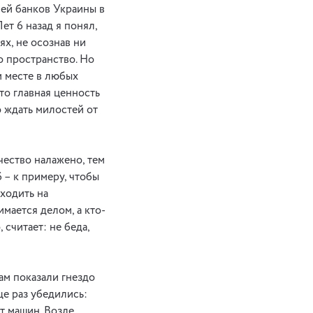
ией банков Украины в
ет 6 назад я понял,
ях, не осознав ни
о пространство. Но
м месте в любых
это главная ценность
о ждать милостей от
ичество налажено, тем
 – к примеру, чтобы
ходить на
имается делом, а кто-
считает: не беда,
ам показали гнездо
ще раз убедились:
т машин. Возле