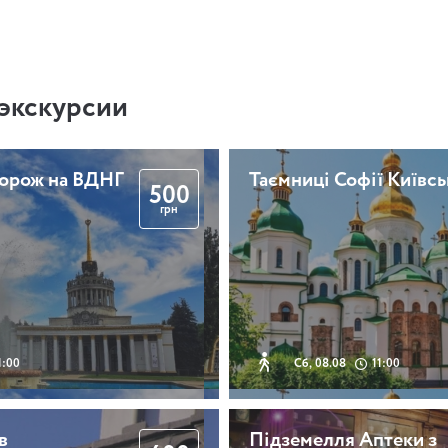
экскурсии
дорож на ВДНГ
Таємниці Софії Київсь
500
грн
1:00
Сб, 08.08
11:00
в
Підземелля Аптеки з