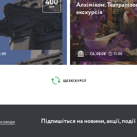
400
Алхіміком. Театралізо
грн
екскурсія
1:00
Сб, 08.08
11:00
ЩЕ ЕКСКУРСІЇ
Підпишіться на новини, акції, події
рсоводи