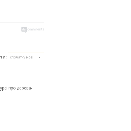
ти:
спочатку нові
урсі про дерева-