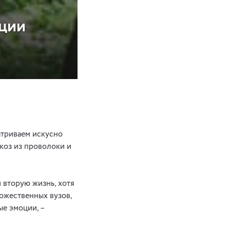
ации
атриваем искусно
коз из проволоки и
и вторую жизнь, хотя
дожественных вузов,
ые эмоции, –