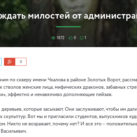
ждать милостей от администр
1872
0
1
0
ним по скверу имени Чкалова в районе Золотых Ворот, рассм
х стволов женские лица, мифических драконов, забавных стре
ти», эффектно и ненавязчиво дополняющие пейзаж.
х деревьев, которые засыхают. Они заслуживают, чтобы им дал
х скульптур. Вот мы и пригласили студентов, выпускников ху
ом. Никто не возражает, почему нет? И все это – положительн
 Васильевич.