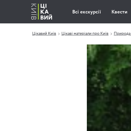
Всі екскурсії
Квести
Цікавий Київ
Цікаві матеріали про Київ
Природа 