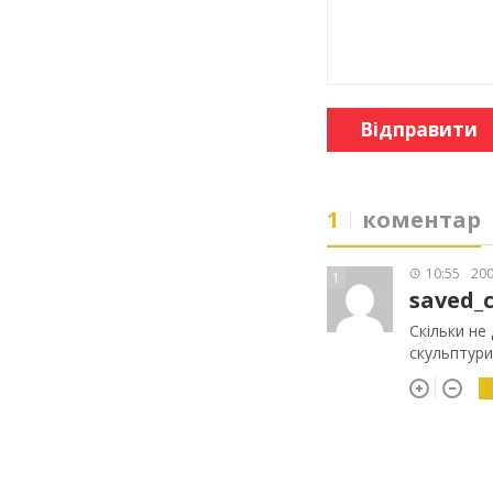
Відправити
1
коментар
10:55
200
1
saved_c
Скільки не
скульптури 