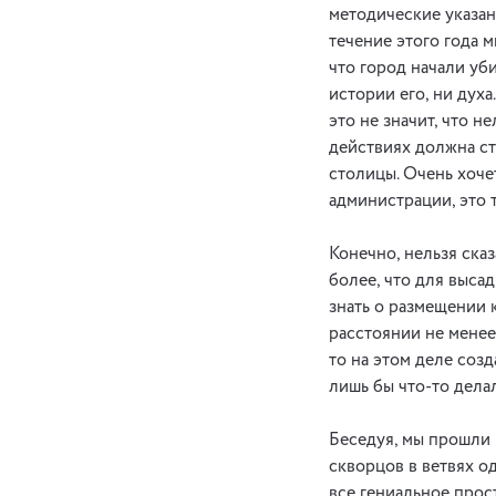
методические указан
течение этого года 
что город начали уби
истории его, ни дух
это не значит, что н
действиях должна сто
столицы. Очень хоче
администрации, это 
Конечно, нельзя сказ
более, что для выса
знать о размещении 
расстоянии не менее 
то на этом деле соз
лишь бы что-то дела
Беседуя, мы прошли 
скворцов в ветвях од
все гениальное прос