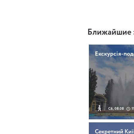
Ближайшие 
Екскурсія-по
Сб, 08.08
1
Секретний Киї