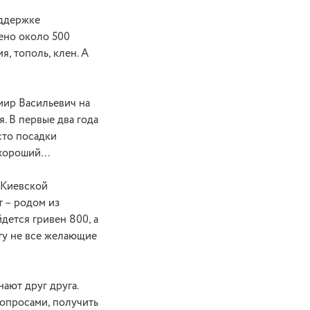
оддержке
ено около 500
я, тополь, клен. А
мир Васильевич на
. В первые два года
сто посадки
с хороший…
«Киевской
 – родом из
дется гривен 800, а
ату не все желающие
нают друг друга.
вопросами, получить