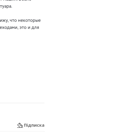
туара.
Вижу, что некоторые
еходами, это и для
Підписка