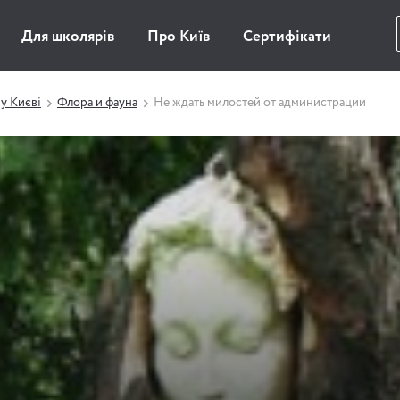
Для школярів
Про Київ
Сертифікати
у Києві
Флора и фауна
Не ждать милостей от администрации