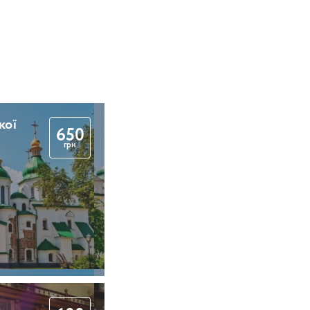
кої
650
грн