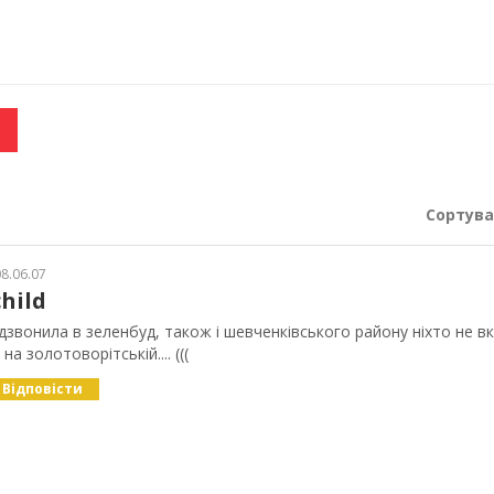
Сортува
8.06.07
hild
 дзвонила в зеленбуд, також і шевченківського району ніхто не вк
на золотоворітській.... (((
Відповісти