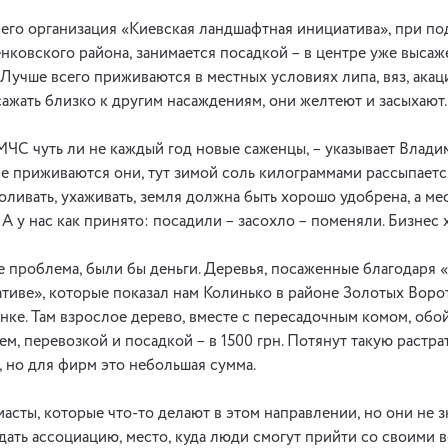
, его организация «Киевская ландшафтная инициатива», при п
ковского района, занимается посадкой – в центре уже высаж
Лучше всего приживаются в местных условиях липа, вяз, акаци
сажать близко к другим насаждениям, они желтеют и засыхают.
 МЧС чуть ли не каждый год новые саженцы, – указывает Влади
Не приживаются они, тут зимой соль килограммами рассыпается
оливать, ухаживать, земля должна быть хорошо удобрена, а ме
 А у нас как принято: посадили – засохло – поменяли. Бизне
е проблема, были бы деньги. Деревья, посаженные благодаря 
иве», которые показал нам Колинько в районе Золотых Ворот
ке. Там взрослое дерево, вместе с пересадочным комом, обой
ем, перевозкой и посадкой – в 1500 грн. Потянут такую растр
, но для фирм это небольшая сумма.
иасты, которые что-то делают в этом направлении, но они не з
ать ассоциацию, место, куда люди смогут прийти со своими 