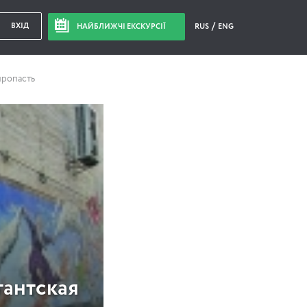
ВХІД
НАЙБЛИЖЧІ ЕКСКУРСІЇ
RUS
ENG
пропасть
гантская