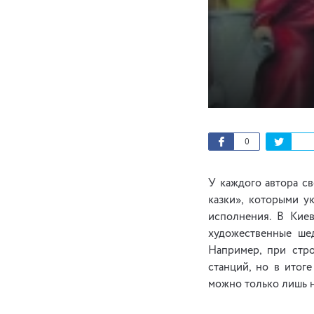
0
У каждого автора св
казки», которыми у
исполнения. В Кие
художественные шед
Например, при стро
станций, но в итог
можно только лишь н