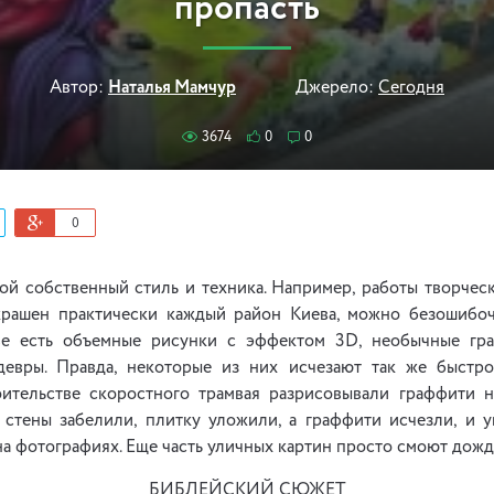
пропасть
Автор:
Наталья Мамчур
Джерело:
Сегодня
3674
0
0
0
ой собственный стиль и техника. Например, работы творческ
крашен практически каждый район Киева, можно безошибо
ве есть объемные рисунки с эффектом 3D, необычные гр
евры. Правда, некоторые из них исчезают так же быстро
ительстве скоростного трамвая разрисовывали граффити 
е стены забелили, плитку уложили, а граффити исчезли, и у
а фотографиях. Еще часть уличных картин просто смоют дожд
БИБЛЕЙСКИЙ СЮЖЕТ