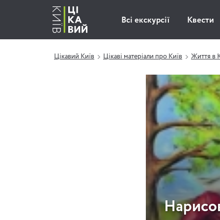
Всі екскурсії
Квести
Цікавий Київ
Цікаві матеріали про Київ
Життя в 
Нарисов