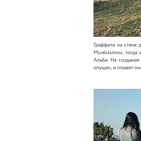
Граффити на стене 
Muralissimo», тогд
Альби. На создание
опущен, и плывет она