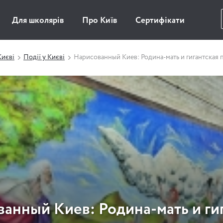
Для школярів
Про Київ
Сертифікати
Києві
Події у Києві
Нарисованный Киев: Родина-мать и гигантская 
анный Киев: Родина-мать и ги