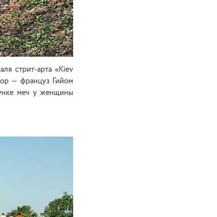
ля стрит-арта «Kiev
тор — француз Гийом
сунке меч у женщины