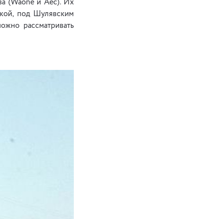
а (Waone и Аес). Их
ской, под Шулявским
можно рассматривать