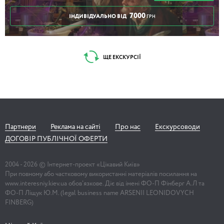
7000
ІНДИВІДУАЛЬНО ВІД
ГРН
ЩЕ ЕКСКУРСІЇ
Партнери
Реклама на сайті
Про нас
Екскурсоводи
ДОГОВІР ПУБЛІЧНОЇ ОФЕРТИ
2004 -
2026
© Інтернет-проект «Цікавий Київ»
При повному або частковому використанні матеріалів посилання на
www.interesniy.kiev.ua обов'язкове. Діє від імені ФО-П Фінберг А.Л та
ФО-П Ліщук Ю.М. (legal business name ARSENII LEONIDOVYCH
FINBERG)