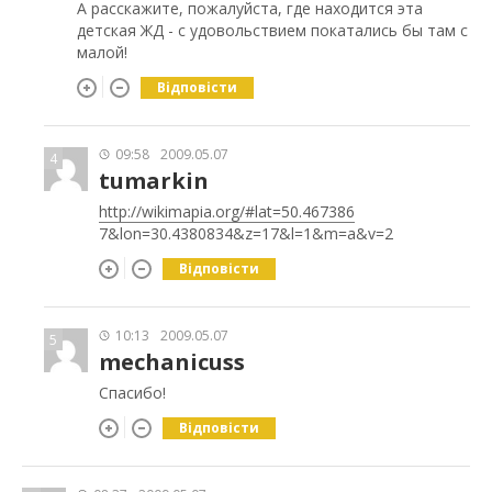
А расскажите, пожалуйста, где находится эта
детская ЖД - с удовольствием покатались бы там с
малой!
Відповісти
09:58
2009.05.07
4
tumarkin
http://wikimapia.org/#lat=50.467386
7&lon=30.4380834&z=17&l=1&m=a&v=2
Відповісти
10:13
2009.05.07
5
mechanicuss
Спасибо!
Відповісти