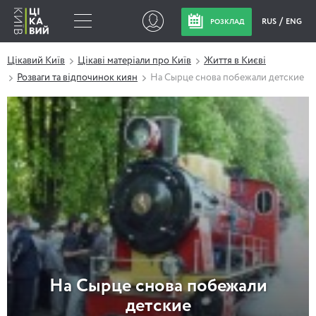
RUS
ENG
РОЗКЛАД
Цікавий Київ
Цікаві матеріали про Київ
Життя в Києві
Розваги та відпочинок киян
На Сырце снова побежали детские
На Сырце снова побежали
детские