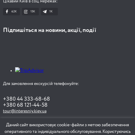
Цікавий Київ в соц. мережах:
62K
15K
1К
Підпишіться на новини, акції, події
Для замовлення екскурсій телефонуйте:
+380 44 333-68-68
+380 68 121-44-58
tour@interesniy.kiev.ua
Даний сайт використовує cookie-файли з метою забезпечення
оперативного та індивідуального обслуговування. Користуючись
ЗАМОВИТИ ЕКСКУРСІЮ