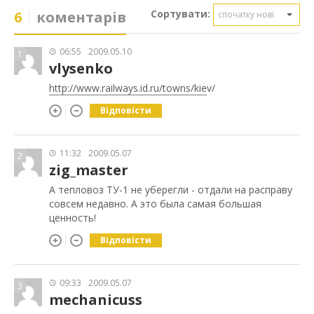
Сортувати:
6
коментарів
спочатку нові
06:55
2009.05.10
1
vlysenko
http://www.railways.id.ru/towns/kie
v/
Відповісти
11:32
2009.05.07
2
zig_master
А тепловоз ТУ-1 не уберегли - отдали на расправу
совсем недавно. А это была самая большая
ценность!
Відповісти
09:33
2009.05.07
3
mechanicuss