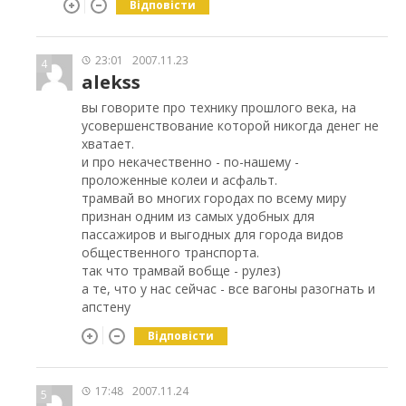
Відповісти
23:01
2007.11.23
4
alekss
вы говорите про технику прошлого века, на
усовершенствование которой никогда денег не
хватает.
и про некачественно - по-нашему -
проложенные колеи и асфальт.
трамвай во многих городах по всему миру
признан одним из самых удобных для
пассажиров и выгодных для города видов
общественного транспорта.
так что трамвай вобще - рулез)
а те, что у нас сейчас - все вагоны разогнать и
апстену
Відповісти
17:48
2007.11.24
5