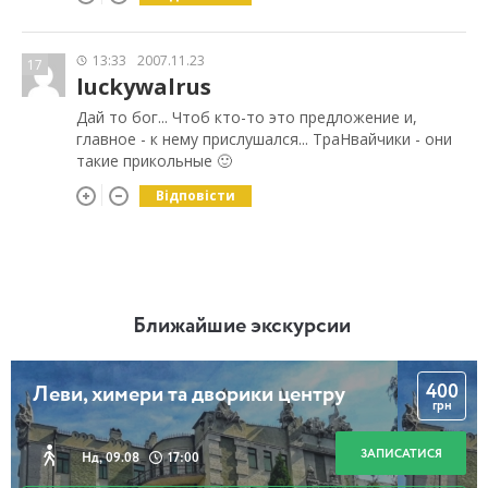
13:33
2007.11.23
17
luckywalrus
Дай то бог... Чтоб кто-то это предложение и,
главное - к нему прислушался... ТраНвайчики - они
такие прикольные 🙂
Відповісти
Ближайшие экскурсии
400
Леви, химери та дворики центру
грн
ЗАПИСАТИСЯ
Нд, 09.08
17:00