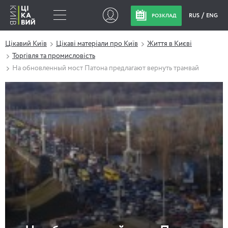
RUS
ENG
РОЗКЛАД
Цікавий Київ
Цікаві матеріали про Київ
Життя в Києві
Торгівля та промисловість
На обновленный мост Патона предлагают вернуть трамвай