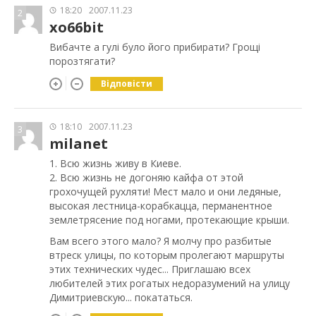
18:20
2007.11.23
2
xo66bit
Вибачте а гулі було його прибирати? Грощі
порозтягати?
Відповісти
18:10
2007.11.23
3
milanet
1. Всю жизнь живу в Киеве.
2. Всю жизнь не догоняю кайфа от этой
грохочущей рухляти! Мест мало и они ледяные,
высокая лестница-корабкацца, перманентное
землетрясение под ногами, протекающие крыши.
Вам всего этого мало? Я молчу про разбитые
втреск улицы, по которым пролегают маршруты
этих технических чудес... Приглашаю всех
любителей этих рогатых недоразумений на улицу
Димитриевскую... покататься.