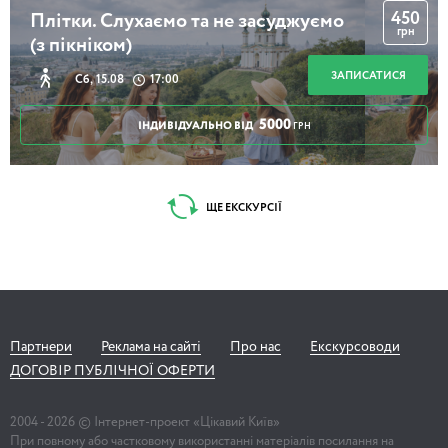
450
Плітки. Слухаємо та не засуджуємо
грн
(з пікніком)
ЗАПИСАТИСЯ
Сб, 15.08
17:00
5000
ІНДИВІДУАЛЬНО ВІД
ГРН
ЩЕ ЕКСКУРСІЇ
Партнери
Реклама на сайті
Про нас
Екскурсоводи
ДОГОВІР ПУБЛІЧНОЇ ОФЕРТИ
2004 -
2026
© Інтернет-проект «Цікавий Київ»
При повному або частковому використанні матеріалів посилання на