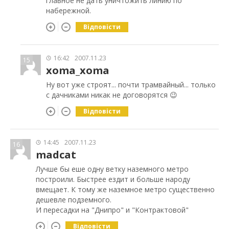
главное не дать уничтожить линию по
набережной.
Відповісти
16:42
2007.11.23
15
xoma_xoma
Ну вот уже строят... почти трамвайный... только
с дачниками никак не договорятся 😉
Відповісти
14:45
2007.11.23
16
madcat
Лучше бы еше одну ветку наземного метро
построили. Быстрее ездит и больше народу
вмещает. К тому же наземное метро существенно
дешевле подземного.
И пересадки на "Днипро" и "Контрактовой"
Відповісти