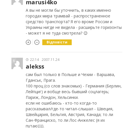
marusi4ko
А вы не могли бы уточнить, в каких именно
городах мира трамвай - распространенное
средство транспорта? Я его вроме России и
Украины нигде не видела - расширьте горизонты
- может я не туда смотрела? 😉
Відповісти
22:14
2007.11.24
6
alekss
сам был только в Польше и Чехии - Варшава,
Гданськ, Прага.
100 проц (со слов знакомых) - Германия (Берлин,
Лейпциг) и вобще весь бывший соцлагерь;
Париж, Лондон, Хельсинки.
если не ошибаюсь - кто-то когда-то
рассказывал/где-то читал-слышал - Швеция,
Швейцария, Бельгия, Австрия, Канада; то ли
Сан-Франциско, то ли Лос-Анжелес (я их
путаю)))).