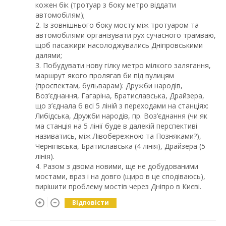
кожен бік (тротуар з боку метро віддати
автомобілям);
2. Із зовнішнього боку мосту між тротуаром та
автомобілями організувати рух сучасного трамваю,
щоб пасажири насолоджувались Дніпровськими
далями;
3. Побудувати нову гілку метро мілкого залягання,
маршрут якого пролягав би під вулицям
(проспектам, бульварам): Дружби народів,
Воз’єднання, Гагаріна, Братиславська, Драйзера,
що з’єднала б всі 5 ліній з переходами на станціях:
Либідська, Дружби народів, пр. Воз’єднання (чи як
ма станція на 5 лінії буде в далекій перспективі
називатись, між Лівобережною та Позняками?),
Чернігівська, Братиславська (4 лінія), Драйзера (5
лінія).
4. Разом з двома новими, ще не добудованими
мостами, враз і на довго (щиро в це сподіваюсь),
вирішити проблему мостів через Дніпро в Києві.
Відповісти