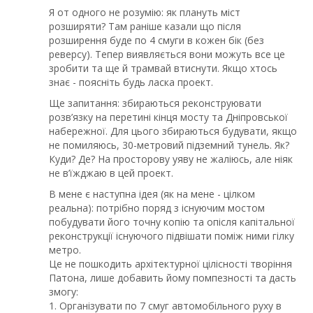
Я от одного не розумію: як плануть міст
розширяти? Там раніше казали що після
розширення буде по 4 смуги в кожен бік (без
реверсу). Тепер виявляється вони можуть все це
зробити та ще й трамвай втиснути. Якщо хтось
знає - поясніть будь ласка проект.
Ще запитання: збираються реконструювати
розв’язку на перетині кінця мосту та Дніпровської
набережної. Для цього збираються будувати, якщо
не помиляюсь, 30-метровий підземний тунель. Як?
Куди? Де? На просторову уяву не жаліюсь, але ніяк
не в’їжджаю в цей проект.
В мене є наступна ідея (як на мене - цілком
реальна): потрібно поряд з існуючим мостом
побудувати його точну копію та опісля капітальної
реконструкції існуючого підвішати поміж ними гілку
метро.
Це не пошкодить архітектурної цілісності творіння
Патона, лише добавить йому помпезності та дасть
змогу:
1. Організувати по 7 смуг автомобільного руху в