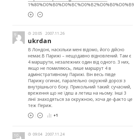
1%80%D0%B0%D0%BC%D0%B2%D0%B0%D0%B9
20:05
2007.11.26
9
ukrdan
В Лондоні, наскільки мені відомо, його дійсно
немає.В Парижі – нещодавно відновлений. Там є
4 маршрути, незалежних один від одного. З них,
якщо не помиляюсь, лише маршрут 4 в
адміністративному Парижі. Він весь півде
Парижу огинає, паралельно окружній дорозі з
внутрішнього боку. Прикольний такий: сучасний,
вреження що не їдеш а летиш на ньому. Інші 3
лінії знаходяться за окружною, хоча де-факто це
теж Периж.
+1
09:04
2007.11.24
10