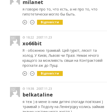
milanet
я говорю про то, что есть, а не про то, что
гипотетически могло бы быть.
Відповісти
18:22
2007.11.23
11
xo66bit
Я - обожнюю трамвай. Цей гуркіт, ляскіт та
холод. У Києві, Львові чи Празі. Немає нічого
кращого за можливість сівши на Контрактовій
проїхати аж до Пущі.
Відповісти
19:38
2007.11.23
12
belkataline
я теж ) в мене із ним дитячі спогади пов'язані )
трамвай з Подолу на Ленінгрідку колись займав
значну частину мого життя )