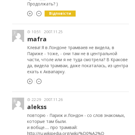
Продолжать? )
Відповісти
10:51
2007.11.25
7
mafra
Клева! Я в Лондоне трамваев не видела, в
Париже - тоже, - они там не в центральной
части, чтоле или я не туда смотрела? В Кракове
да, видела трамваи, даже покаталась, из центра
ехать к Аквапарку.
22:29
2007.11.26
8
alekss
повторю - Париж и Лондон - со слов знакомых,
которые там были.
и вобще..... про трамвай:
http://ru.wikipedia.org/wiki/%D0%A2%D