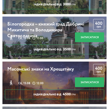
3000
ІНДИВІДУАЛЬНО ВІД
ГРН
400
Білогородка – княжий град Добрині
грн
Микитича та Володимира
Святославича
ЗАПИСАТИСЯ
Сб, 15.08
11:00
3500
ІНДИВІДУАЛЬНО ВІД
ГРН
400
Масонські знаки на Хрещатику
грн
ЗАПИСАТИСЯ
Сб, 15.08
12:00
4500
ІНДИВІДУАЛЬНО ВІД
ГРН