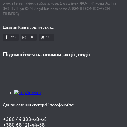
www.interesniy.kiev.ua обов'язкове. Діє від імені ФО-П Фінберг А.Л та
ФО-П Ліщук Ю.М. (legal business name ARSENII LEONIDOVYCH
FINBERG)
Цікавий Київ в соц. мережах:
62K
15K
1К
Підпишіться на новини, акції, події
Для замовлення екскурсій телефонуйте:
+380 44 333-68-68
+380 68 121-44-58