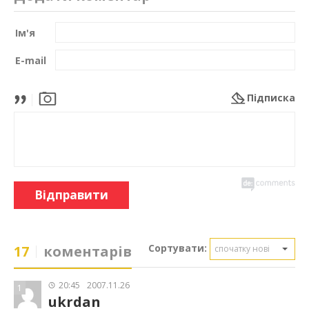
Ім'я
E-mail
Підписка
Відправити
Сортувати:
17
коментарів
спочатку нові
20:45
2007.11.26
1
ukrdan