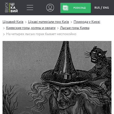
RUS
ENG
РОЗКЛАД
Цікавий Київ
Цікаві матеріали про Київ
Природа у Києві
Киевские горы, холмы и овраги
Лысые горы Киева
На четырех лысых горах бывает неспокойно