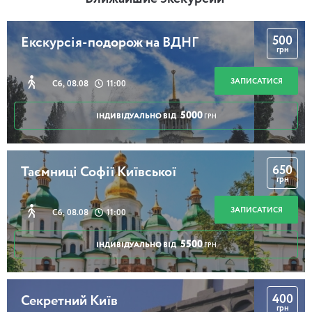
500
Екскурсія-подорож на ВДНГ
грн
ЗАПИСАТИСЯ
Сб, 08.08
11:00
5000
ІНДИВІДУАЛЬНО ВІД
ГРН
650
Таємниці Софії Київської
грн
ЗАПИСАТИСЯ
Сб, 08.08
11:00
5500
ІНДИВІДУАЛЬНО ВІД
ГРН
400
Секретний Київ
грн