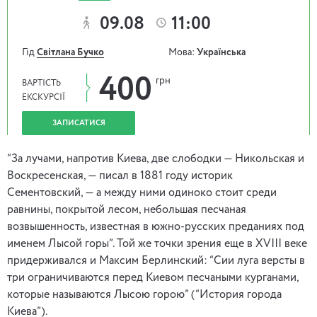
09.08
11:00
Гід
Світлана Бучко
Мова:
Українська
400
грн
ВАРТІСТЬ
ЕКСКУРСІЇ
ЗАПИСАТИСЯ
“За лучами, напротив Киева, две слободки — Никольская и
Воскресенская, — писал в 1881 году историк
Сементовский, — а между ними одиноко стоит среди
равнины, покрытой лесом, небольшая песчаная
возвышенность, известная в южно-русских преданиях под
именем Лысой горы”. Той же точки зрения еще в XVIII веке
придерживался и Максим Берлинский: “Сии луга версты в
три ограничиваются перед Киевом песчаными курганами,
которые называются Лысою горою” (“История города
Киева”).