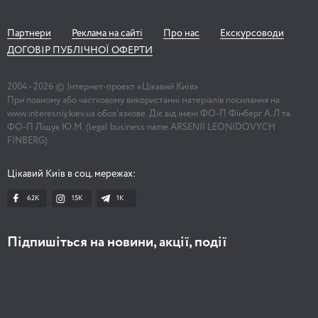
Партнери
Реклама на сайті
Про нас
Екскурсоводи
ДОГОВІР ПУБЛІЧНОЇ ОФЕРТИ
2004 -
2026
© Інтернет-проект «Цікавий Київ»
При повному або частковому використанні матеріалів посилання на
www.interesniy.kiev.ua обов'язкове. Діє від імені ФО-П Фінберг А.Л та
ФО-П Ліщук Ю.М. (legal business name ARSENII LEONIDOVYCH
FINBERG)
Цікавий Київ в соц. мережах:
62K
15K
1К
Підпишіться на новини, акції, події