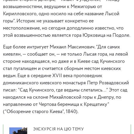
возвышенностями, ведущими к Межигорью от
Кирилловского, одно носило на себе название Лысой
горы”. Историк не указывает конкретно ее
местоположение, но сегодня доподлинно известно, что
этой возвышенностью является гора Юрковица на Подоле.
Еще более интригует Михаил Максимович. “Для самих
киевлян, — сообщает он, — не только Лысая гора, на левой
стороне находящаяся, но даже и в Киеве сад Кучинского
стал пугалищем и считается сборным местом киевских
ведьм. Еще в середине XVII века проповедник
доминиканского киевского монастыря Петр Розвадовский
писал: “Сад Кучинского, где ведьмы слетались…” Этот сад
находился на склоне Михайловской горы к Днепру, по
направлению от Чертова беремища к Крещатику”
(“Обозрение старого Киева”, 1840).
ЭКСКУРСІЯ НА ЦЮ ТЕМУ