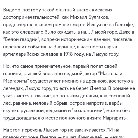
Видимо, поэтому такой опытный знаток киевских
достопримечательностей, как Михаил Булгаков,
предначертал в своем романе смерть Иешуа не на Голгофе,
как это следовало было ожидать, а на… Лысой горе. Даже в
“Белой гвардии”, вопреки историческим данным, писатель
переносит события на Зверинце, в частности взрыв
артиллерийских складов в 1918 году, на Лысую гору.
Но, что самое примечательное, первый полет своей
героини, ставшей внезапно ведьмой, автор “Мастера и
Маргариты” осуществляет именно на древнюю, воспетую в
легендах, Лысую гору, то есть на берег Днепра. В романе не
указывается название, но по таким деталям, как сосновый
лес, равнина, меловый обрыв, остров напротив, вербы
вкупе с русалками, ведьмами и “козлоногими”, можно без
труда догадаться о месте полночного визита Маргариты.
На этом перечень Лысых гор не заканчивается. “И на
правой стороне Днепра, — пишет Фундуклей, — между