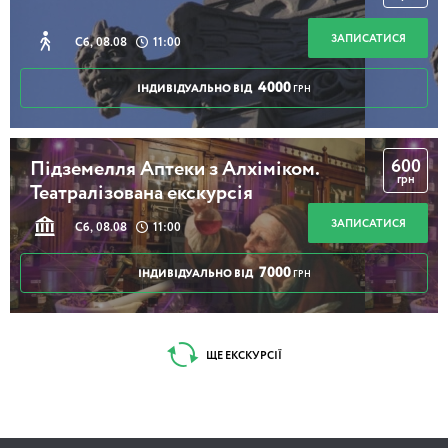
ЗАПИСАТИСЯ
Сб, 08.08
11:00
4000
ІНДИВІДУАЛЬНО ВІД
ГРН
600
Підземелля Аптеки з Алхіміком.
грн
Театралізована екскурсія
ЗАПИСАТИСЯ
Сб, 08.08
11:00
7000
ІНДИВІДУАЛЬНО ВІД
ГРН
ЩЕ ЕКСКУРСІЇ