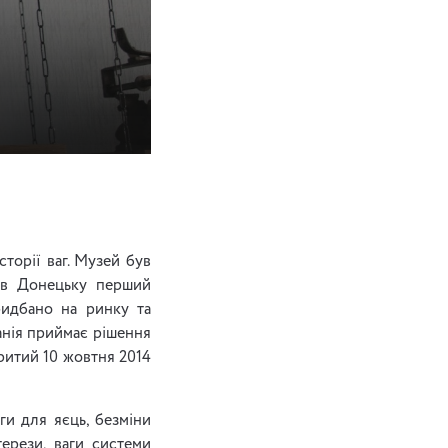
сторії ваг. Музей був
и в Донецьку перший
ридбано на ринку та
анія приймає рішення
критий 10 жовтня 2014
ги для яєць, безміни
ерези, ваги системи