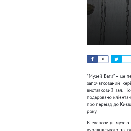
0
“Музей Ваги” – це пе
започаткований кер
виставковий зал. К
подаровано клієнтам
про переїзд до Києва
року.
В експозиції музею 
курляндського та р