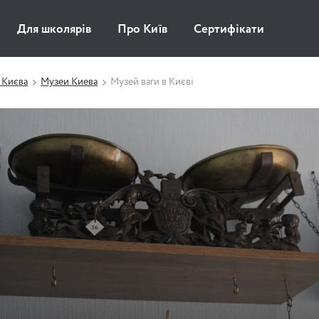
Для школярів
Про Київ
Сертифікати
 Києва
Музеи Киева
Музей ваги в Києві