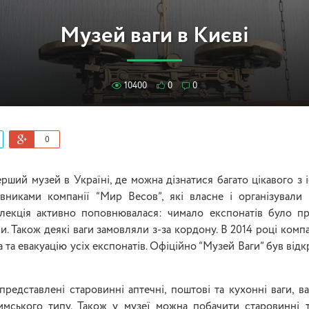
Музей ваги в Києві
10400
0
0
0
рший музей в Україні, де можна дізнатися багато цікавого з і
івниками компанії “Мир Весов”, які власне і організувал
олекція активно поповнювалася: чимало експонатів було п
и. Також деякі ваги замовляли з-за кордону. В 2014 році комп
 та евакуацію усіх експонатів. Офіційно “Музей Ваги” був від
представлені старовинні аптечні, поштові та кухонні ваги, ва
имського типу. Також у музеї можна побачити старовинні т