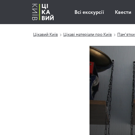
Всі екскурсії
Квести
Цікавий Київ
Цікаві матеріали про Київ
Пам'ятки