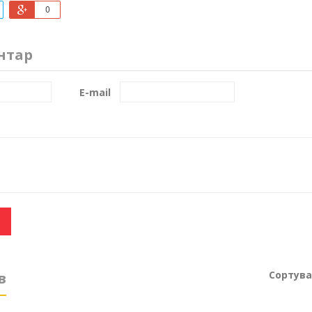
0
нтар
E-mail
Сортува
в