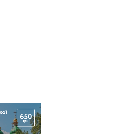
кої
650
грн