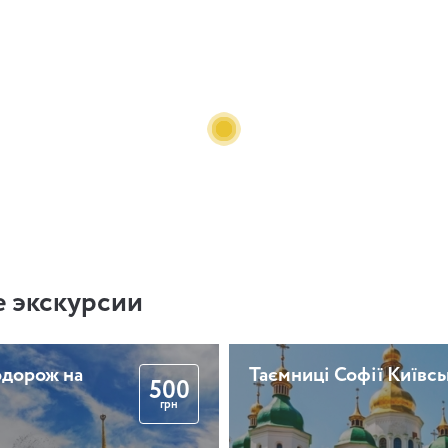
 экскурсии
одорож на
Таємниці Софії Київсь
500
грн