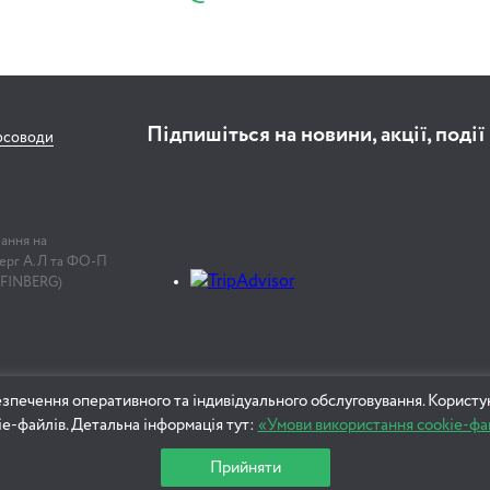
Підпишіться на новини, акції, події
рсоводи
лання на
нберг А.Л та ФО-П
 FINBERG)
зпечення оперативного та індивідуального обслуговування. Користу
ie-файлів. Детальна інформація тут:
«Умови використання cookie-фа
Прийняти