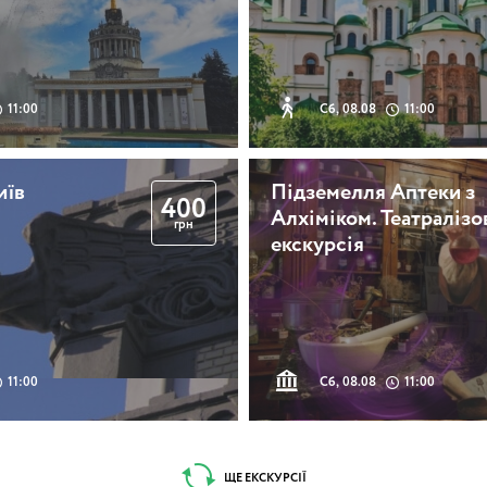
11:00
Сб, 08.08
11:00
иїв
Підземелля Аптеки з
400
Алхіміком. Театралізо
грн
екскурсія
11:00
Сб, 08.08
11:00
ЩЕ ЕКСКУРСІЇ