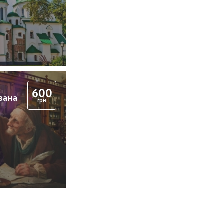
600
вана
грн