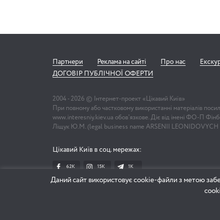
Партнери
Реклама на сайті
Про нас
Екску
ДОГОВІР ПУБЛІЧНОЇ ОФЕРТИ
2004 -
2026
© Інтернет-проект «Цікавий Київ»
При повному або частковому використанні матеріалів поси
www.interesniy.kiev.ua обов'язкове. Діє від імені ФО-П Фі
Ліщук Ю.М. (legal business name ARSENII LEONIDOVYCH
Цікавий Київ в соц. мережах:
62K
15K
1К
Даний сайт використовує cookie-файли з метою забе
cook