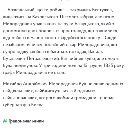
— Божевільний, що ти робиш! — закричить Бестужев,
кидаючись на Каховського. Пістолет забрав, але пізно.
Милорадович упав з коня на руки Башуцького, який з
допомогою двох чоловік із простолюду, що товпилися,
відніс його в манеж кінно-гвардійського полку… Сюди
незабаром з’явився постійний лікар Милорадовича, що
супроводжував його в багатьох походах, Василь
Буташевич-Петрашевський. Він вийняв кулю, але смерть
була неминучою. У три години ночі на 15 грудня 1825 року
графа Милорадовича не стало.
Михайло Андрійович Милорадович був не лише одним із
найдіяльніших, найблискучіших, а й одним із
найшанованіших, котрого любили громадяни, генерал-
губернаторів Києва.
Градоначальники