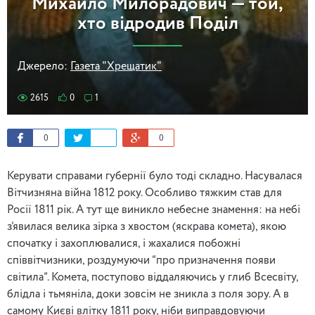
Михайло Милорадович — той,
хто відродив Поділ
Джерело:
Газета "Хрещатик"
2615
0
1
0
0
Керувати справами губернії було тоді складно. Насувалася
Вітчизняна війна 1812 року. Особливо тяжким став для
Росії 1811 рік. А тут ще виникло небесне знамення: на небі
з’явилася велика зірка з хвостом (яскрава комета), якою
спочатку і захоплювалися, і жахалися побожні
співвітчизники, роздумуючи “про призначення появи
світила”. Комета, поступово віддаляючись у глиб Всесвіту,
блідла і тьмяніла, доки зовсім не зникла з поля зору. А в
самому Києві влітку 1811 року, ніби виправдовуючи