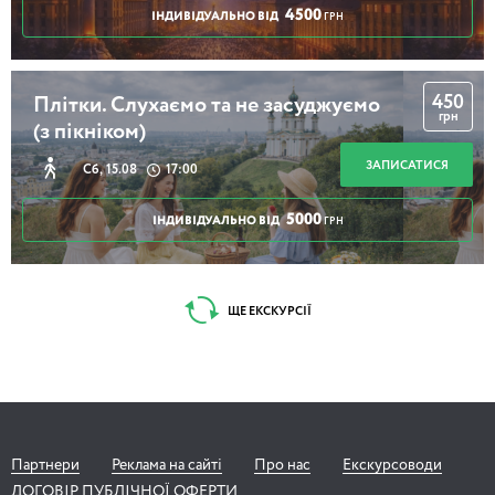
4500
ІНДИВІДУАЛЬНО ВІД
ГРН
450
Плітки. Слухаємо та не засуджуємо
грн
(з пікніком)
ЗАПИСАТИСЯ
Сб, 15.08
17:00
5000
ІНДИВІДУАЛЬНО ВІД
ГРН
ЩЕ ЕКСКУРСІЇ
Партнери
Реклама на сайті
Про нас
Екскурсоводи
ДОГОВІР ПУБЛІЧНОЇ ОФЕРТИ