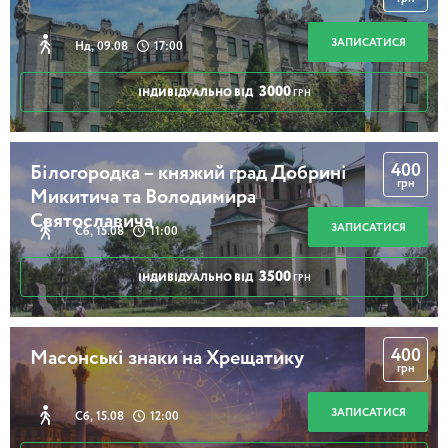
ЗАПИСАТИСЯ
Нд, 09.08
17:00
3000
ІНДИВІДУАЛЬНО ВІД
ГРН
400
Білогородка – княжий град Добрині
грн
Микитича та Володимира
Святославича
ЗАПИСАТИСЯ
Сб, 15.08
11:00
3500
ІНДИВІДУАЛЬНО ВІД
ГРН
400
Масонські знаки на Хрещатику
грн
ЗАПИСАТИСЯ
Сб, 15.08
12:00