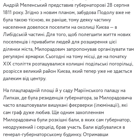
Андрій Меленський представив губернаторові 28 серпня
1811 року. Згідно з новим планом, забудова Подолу вже не
була такою тісною, як раніше, тому деяку частину
населення довелося поселити на околиці Києва — в
Либідській частині. Для того, щоб полегшити життя нових
поселенців і привабити людей для розширення цієї
ділянки міста, Милорадович запропонував організувати там
регулярні ярмарки. Сьогодні на тому місці, де на початку
ХІХ століття розташувалися колишні подільські погорільці,
розрісся великий район Києва, який тепер уже не здається
далеким від центру.
На плацпарадній площі й у саду Маріїнського палацу на
Липках, де була резиденція губернатора, за Милорадовича
часто влаштовували вишукані феєрверки (ілюмінації), які
сам граф дуже любив. Ще одним захопленням
Милорадовича були розкішні бали, в яких сам губернатор,
неодружений і серцеїд, брав участь. Бали відбувалися в
генерал-губернаторському будинку. Отримавши