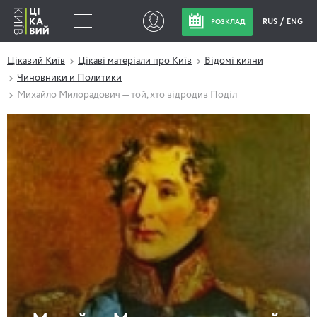
RUS
ENG
РОЗКЛАД
Цікавий Київ
Цікаві матеріали про Київ
Відомі кияни
Чиновники и Политики
Михайло Милорадович — той, хто відродив Поділ