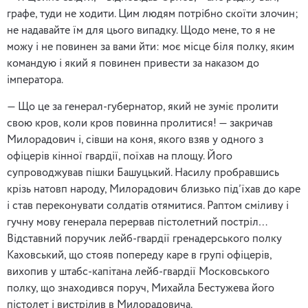
графе, туди не ходити. Цим людям потрібно скоїти злочин;
не надавайте їм для цього випадку. Щодо мене, то я не
можу і не повинен за вами йти: моє місце біля полку, яким
командую і який я повинен привести за наказом до
імператора.
— Що це за генерал-губернатор, який не зуміє пролити
свою кров, коли кров повинна пролитися! — закричав
Милорадович і, сівши на коня, якого взяв у одного з
офіцерів кінної гвардії, поїхав на площу. Його
супроводжував пішки Башуцький. Насилу пробравшись
крізь натовп народу, Милорадович близько під’їхав до каре
і став переконувати солдатів отямитися. Раптом сміливу і
гучну мову генерала перервав пістолетний постріл…
Відставний поручик лейб-гвардії гренадерського полку
Каховський, що стояв попереду каре в групі офіцерів,
вихопив у штабс-капітана лейб-гвардії Московського
полку, що знаходився поруч, Михайла Бестужева його
пістолет і вистрілив в Милорадовича.