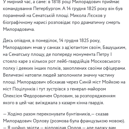
У мирний час, а саме: в 1818 році Милорадович приймає
командування Петербургом. А 14 грудня 1825 року він був
поранений на Сенатській площі. Микола Лєсков у
біографічному нарисі розповідає про драматичну смерть
Милорадовича.
Десь опівдня, в понеділок, 14 грудня 1825 року,
Милорадович мчав у санках з ад’ютантом своїм, Башуцьким,
на Сенатську площу, де попереду монумента Петру I
стояло каре з кількох рот лейб-гвардійців Московського
полку і деяких інших полків, захоплених своїми офіцерами.
Величезні натовпи людей заполонили значну частину
площі. Милорадович обскакав через Синій міст Мойкою на
міст Поцілунків і тут зустрівся з генерал-майором
Олексієм Федоровичем Орловим, за розпорядженням
якого в цей час виїжджала з казарм кінна гвардія.
— Ходімо разом переконувати бунтівників,— сказав
Милорадович Орлову (розмова була французькою мовою).
— Я щойно звідти,— відповідав Орлов,— але раджу вам,