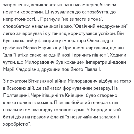
запрошення, великосвітські пані насамперед бігли за
новими корсетами. Шнурувалися до самозабуття, до
непритомності… Прагнули “не випасти з тона”,
сподобатися начальникові краю. “Одвічний неодружений”
легко зачаровував їх у танцях, користувався успіхом. Він
був закоханий у фаворитку імператора Олександра
графиню Марію Наришкіну. При дворі жартували, що він
“для її втіхи скаче на одній нозі і кричить півнем”. Ходили
чутки, що Милорадович був коханцем імператриці-вдови
Марії Федорівни, дружини покійного Павла I.
З початком Вітчизняної війни Милорадович відбув на театр
військових дій, де займався формуванням резерву. На
Полтавщині, Чернігівщині та Київщині було створено
кілька полків із козаків. Пізніше бойовий генерал став
начальником авангарду головної армії. У Бородинській
битві діяв на правому фланзі “з незвичайним запалом і
хоробрістю”.