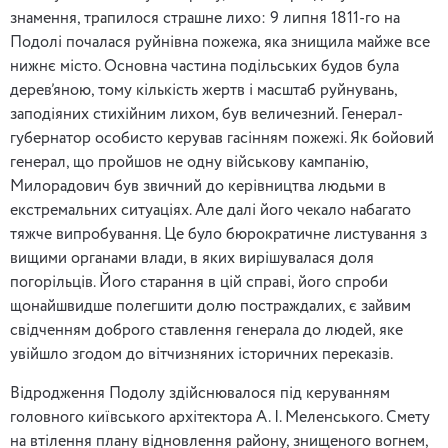
знамення, трапилося страшне лихо: 9 липня 1811-го на
Подолі почалася руйнівна пожежа, яка знищила майже все
нижнє місто. Основна частина подільських будов була
дерев’яною, тому кількість жертв і масштаб руйнувань,
заподіяних стихійним лихом, був величезний. Генерал-
губернатор особисто керував гасінням пожежі. Як бойовий
генерал, що пройшов не одну військову кампанію,
Милорадович був звичний до керівництва людьми в
екстремальних ситуаціях. Але далі його чекало набагато
тяжче випробування. Це було бюрократичне листування з
вищими органами влади, в яких вирішувалася доля
погорільців. Його старання в цій справі, його спроби
щонайшвидше полегшити долю постраждалих, є зайвим
свідченням доброго ставлення генерала до людей, яке
увійшло згодом до вітчизняних історичних переказів.
Відродження Подолу здійснювалося під керуванням
головного київського архітектора А. І. Меленського. Смету
на втілення плану відновлення району, знищеного вогнем,