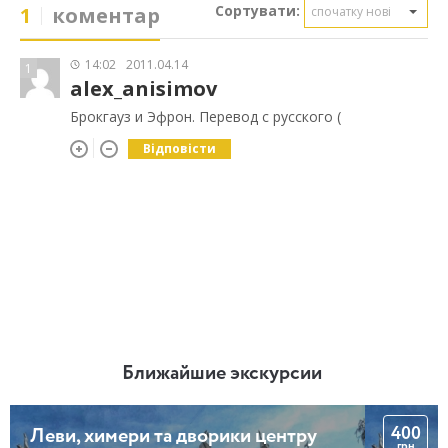
Сортувати:
1
коментар
спочатку нові
14:02
2011.04.14
1
alex_anisimov
Брокгауз и Эфрон. Перевод с русского (
Відповісти
Ближайшие экскурсии
400
Леви, химери та дворики центру
грн