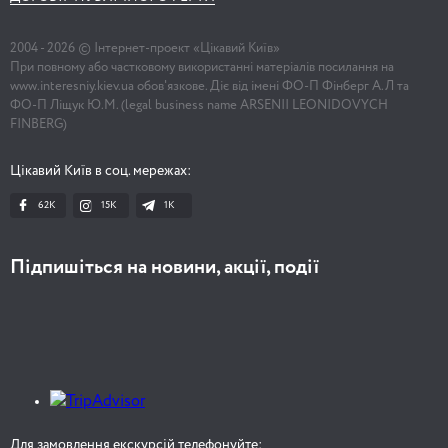
2004 -
2026
© Інтернет-проект «Цікавий Київ»
При повному або частковому використанні матеріалів посилання на
www.interesniy.kiev.ua обов'язкове. Діє від імені ФО-П Фінберг А.Л та
ФО-П Ліщук Ю.М. (legal business name ARSENII LEONIDOVYCH
FINBERG)
Цікавий Київ в соц. мережах:
62K
15K
1К
Підпишіться на новини, акції, події
Для замовлення екскурсій телефонуйте: