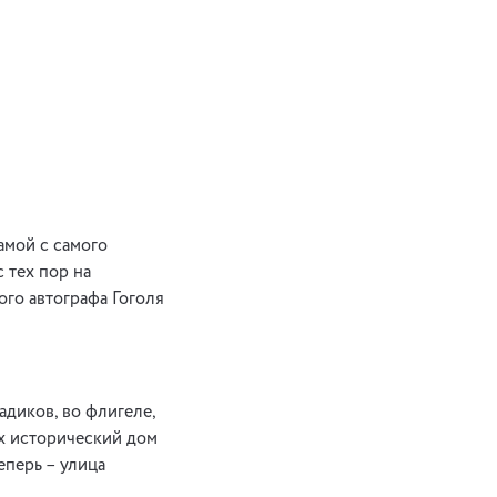
амой с самого
 тех пор на
ого автографа Гоголя
адиков, во флигеле,
ах исторический дом
еперь – улица