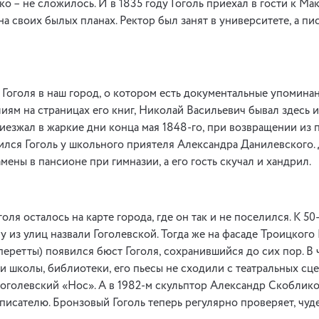
ко – не сложилось. И в 1835 году Гоголь приехал в гости к Ма
на своих былых планах. Ректор был занят в университете, а п
Гоголя в наш город, о котором есть документальные упоминани
иям на страницах его книг, Николай Васильевич бывал здесь и
иезжал в жаркие дни конца мая 1848-го, при возвращении из 
лся Гоголь у школьного приятеля Александра Данилевского. 
ены в пансионе при гимназии, а его гость скучал и хандрил.
оля осталось на карте города, где он так и не поселился. К 5
ну из улиц назвали Гоголевской. Тогда же на фасаде Троицког
перетты) появился бюст Гоголя, сохранившийся до сих пор. В
и школы, библиотеки, его пьесы не сходили с театральных сц
гоголевский «Нос». А в 1982-м скульптор Александр Скоблико
писателю. Бронзовый Гоголь теперь регулярно проверяет, чуд