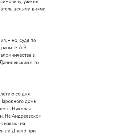
ксимовичу, уже не
исатель целыми днями
я, – но, судя по
 раньше. А В
паломничества в
Данилевский в то
0-летию со дня
о Народного дома
 честь Николая
ен. На Андреевском
в изваял на
ен ли Днепр при