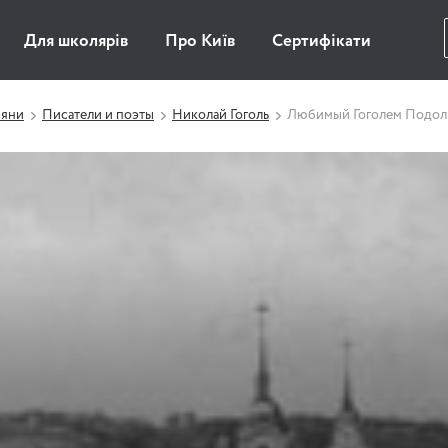
Для школярів
Про Київ
Сертифікати
ияни
Писатели и поэты
Николай Гоголь
Любимый Гоголем Подол