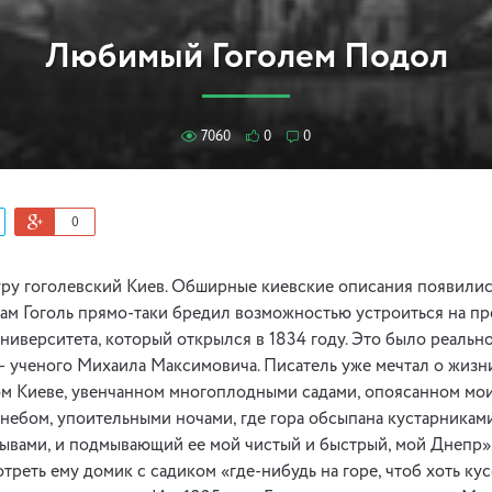
Любимый Гоголем Подол
7060
0
0
0
уру гоголевский Киев. Обширные киевские описания появилис
 сам Гоголь прямо-таки бредил возможностью устроиться на 
ниверситета, который открылся в 1834 году. Это было реальн
 – ученого Михаила Максимовича. Писатель уже мечтал о жизн
ом Киеве, увенчанном многоплодными садами, опоясанном м
небом, упоительными ночами, где гора обсыпана кустарниками
ывами, и подмывающий ее мой чистый и быстрый, мой Днепр»
реть ему домик с садиком «где-нибудь на горе, чтоб хоть ку