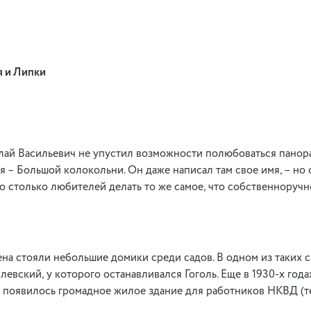
я и Липки
лай Васильевич не упустил возможности полюбоваться панор
 – Большой колокольни. Он даже написал там свое имя, – но с
 столько любителей делать то же самое, что собственноручн
ена стояли небольшие домики среди садов. В одном из таких с
евский, у которого останавливался Гоголь. Еще в 1930-х год
н появилось громадное жилое здание для работников НКВД (т