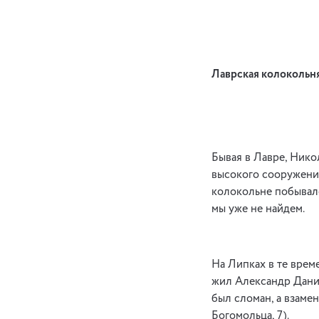
Лаврская колокольн
Бывая в Лавре, Нико
высокого сооружения
колокольне побывало
мы уже не найдем.
На Липках в те врем
жил Александр Данил
был сломан, а взаме
Богомольца, 7).