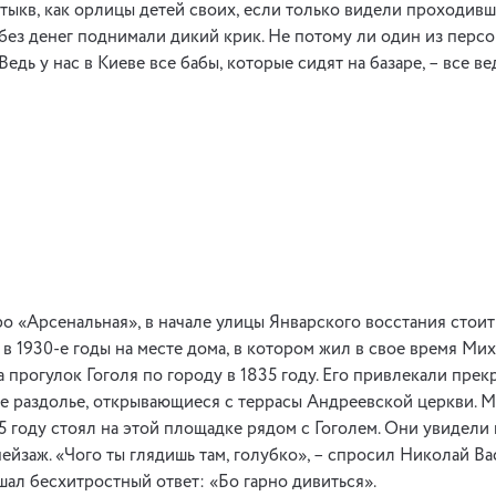
 тыкв, как орлицы детей своих, если только видели проходивше
 без денег поднимали дикий крик. Не потому ли один из перс
едь у нас в Киеве все бабы, которые сидят на базаре, – все ве
ро «Арсенальная», в начале улицы Январского восстания стои
 в 1930-е годы на месте дома, в котором жил в свое время Ми
а прогулок Гоголя по городу в 1835 году. Его привлекали прек
е раздолье, открывающиеся с террасы Андреевской церкви. 
35 году стоял на этой площадке рядом с Гоголем. Они увидели
ейзаж. «Чого ты глядишь там, голубко», – спросил Николай Ва
ал бесхитростный ответ: «Бо гарно дивиться».