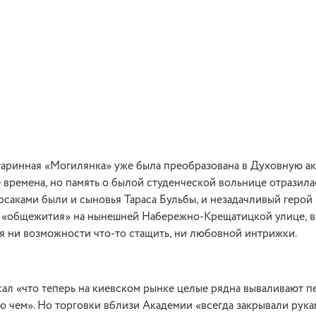
таринная «Могилянка» уже была преобразована в Духовную а
времена, но память о былой студенческой вольнице отразила
рсаками были и сыновья Тараса Бульбы, и незадачливый герой 
и «общежития» на нынешней Набережно-Крещатицкой улице, в
я ни возможности что-то стащить, ни любовной интрижки.
сал «что теперь на киевском рынке целые рядна вываливают п
по чем». Но торговки вблизи Академии «всегда закрывали рука