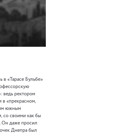
ь в «Тарасе Бульбе»
профессорскую
о: ведь ректором
и в «прекрасном,
оим южным
, со своими как бы
. Он даже просил
сочек Днепра был