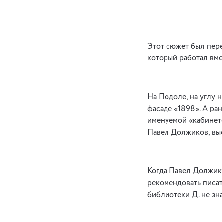
Этот сюжет был пере
который работал вме
На Подоле, на углу 
фасаде «1898». А ра
именуемой «кабинето
Павел Должиков, выс
Когда Павел Должико
рекомендовать писате
библиотеки Д. не зн