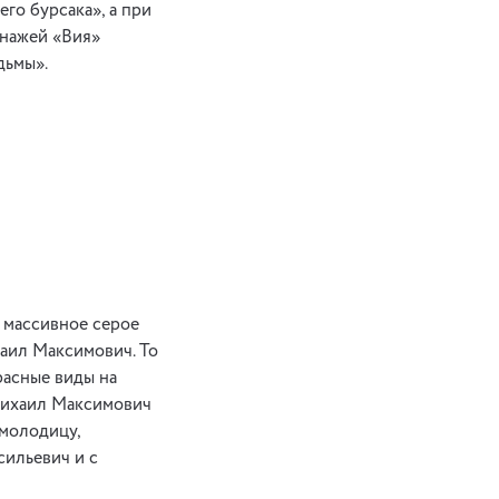
го бурсака», а при
онажей «Вия»
дьмы».
т массивное серое
хаил Максимович. То
расные виды на
Михаил Максимович
 молодицу,
сильевич и с