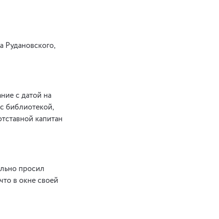
а Рудановского,
ние с датой на
 с библиотекой,
отставной капитан
ельно просил
что в окне своей