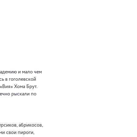
кадемию и мало чем
сь в гоголевской
«Вия» Хома Брут.
ечно рыскали по
ерсиков, абрикосов,
ми свои пироги,