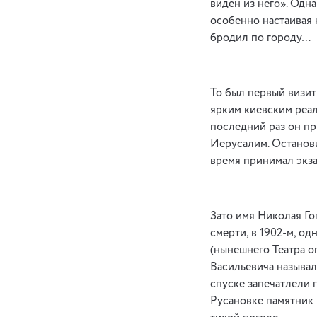
виден из него». Одна
особенно настаивая 
бродил по городу…
То был первый визит 
ярким киевским реал
последний раз он пр
Иерусалим. Останови
время принимал экзам
Зато имя Николая Гог
смерти, в 1902-м, од
(нынешнего Театра о
Васильевича называл
спуске запечатлели 
Русановке памятник 