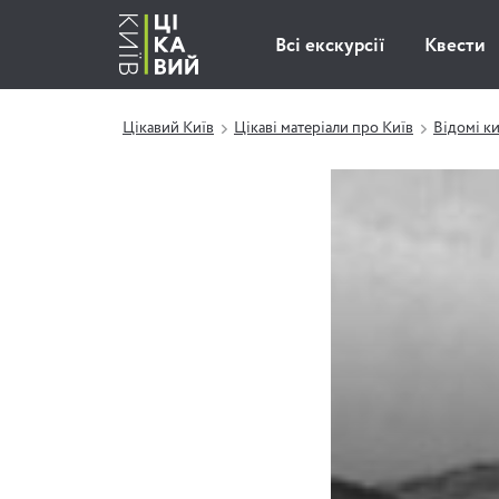
Всі екскурсії
Квести
Цікавий Київ
Цікаві матеріали про Київ
Відомі к