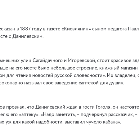
сказан в 1887 году в газете «Киевлянин» сыном педагога Павл
сте с Данилевским.
нынешних улиц Сагайдачного и Игоревской, стоит красивое зда
ньше на его месте было небольшое строение, книжный магазин
м для чтения новостей русской словесности». Их владелец, 
окопарно называл свое заведение «аптекой для души».
в прознал, что Данилевский ждал в гости Гоголя, он настоят
лю его «аптеку». «Надо заметить, – подчеркнул рассказчик, – 
аю уж для какой надобности, выставил чучело кабана».