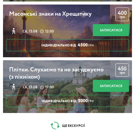
400
Масонські знаки на Хрещатику
грн
ЗАПИСАТИСЯ
Сб, 15.08
12:00
4500
ІНДИВІДУАЛЬНО ВІД
ГРН
450
Плітки. Слухаємо та не засуджуємо
грн
(з пікніком)
ЗАПИСАТИСЯ
Сб, 15.08
17:00
5000
ІНДИВІДУАЛЬНО ВІД
ГРН
ЩЕ ЕКСКУРСІЇ