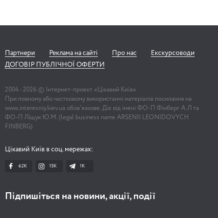
Партнери
Реклама на сайті
Про нас
Екскурсоводи
ДОГОВІР ПУБЛІЧНОЇ ОФЕРТИ
2004 -
2026
© Інтернет-проект «Цікавий Київ»
При повному або частковому використанні матеріалів посилання на
www.interesniy.kiev.ua обов'язкове. Діє від імені ФО-П Фінберг А.Л та
ФО-П Ліщук Ю.М. (legal business name ARSENII LEONIDOVYCH
FINBERG)
Цікавий Київ в соц. мережах:
62K
15K
1К
Підпишіться на новини, акції, події