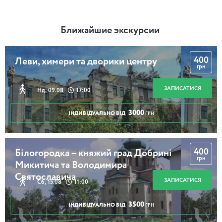
Ближайшие экскурсии
400
Леви, химери та дворики центру
грн
ЗАПИСАТИСЯ
Нд, 09.08
17:00
3000
ІНДИВІДУАЛЬНО ВІД
ГРН
400
Білогородка – княжий град Добрині
грн
Микитича та Володимира
Святославича
ЗАПИСАТИСЯ
Сб, 15.08
11:00
3500
ІНДИВІДУАЛЬНО ВІД
ГРН