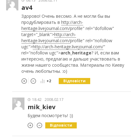
08:13
2008.02.11
2
av4
Здорово! Очень весомо. А не могли бы вы
продублировать в
http://arch-
heritage.livejournal.com/
profile" rel="dofollow"
target="_blank">
http://arch-
heritage.livejournal.com/
profile" rel="nofollow
ugc">
http://arch-heritage.livejournal.com/
"
rel="nofollow ugc">
arch_heritage
? И, если вам
интересно, предлагаю и дальше участвовать в
жизни нашего сообщества. Материалы по Киеву
очень любопытны. :о)
Відповісти
+2
18:42
2008.02.17
3
mik_kiev
Будем посмотреть! :))
Відповісти