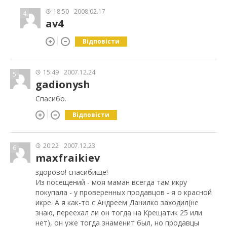
18:50
2008.02.17
4
av4
Відповісти
15:49
2007.12.24
5
gadionysh
Спасибо.
Відповісти
20:22
2007.12.23
6
maxfraikiev
здорово! спасибище!
Из посещений - моя маман всегда там икру
покупала - у проверенных продавцов - я о красной
икре. А я как-то с Андреем Данилко заходил(не
знаю, переехал ли он тогда на Крещатик 25 или
нет), он уже тогда знаменит был, но продавцы