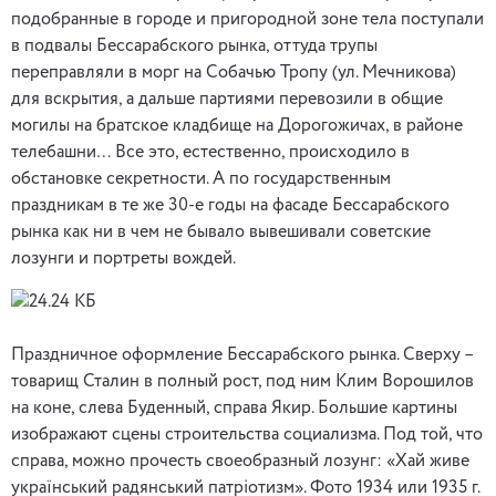
подобранные в городе и пригородной зоне тела поступали
в подвалы Бессарабского рынка, оттуда трупы
переправляли в морг на Собачью Тропу (ул. Мечникова)
для вскрытия, а дальше партиями перевозили в общие
могилы на братское кладбище на Дорогожичах, в районе
телебашни… Все это, естественно, происходило в
обстановке секретности. А по государственным
праздникам в те же 30-е годы на фасаде Бессарабского
рынка как ни в чем не бывало вывешивали советские
лозунги и портреты вождей.
Праздничное оформление Бессарабского рынка. Сверху –
товарищ Сталин в полный рост, под ним Клим Ворошилов
на коне, слева Буденный, справа Якир. Большие картины
изображают сцены строительства социализма. Под той, что
справа, можно прочесть своеобразный лозунг: «Хай живе
український радянський патріотизм». Фото 1934 или 1935 г.