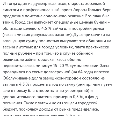
И тогда один из душеприказчиков, староста хоральной
синагоги и профессиональный юрист Авраам Гольденберг,
предложил поистине соломоново решение. Его план был
таким. Город сам выпускает специальные ценные бумаги –
облигации целевого 4,5 % займа для постройки рынка
(такая эмиссия допускалась законом). Душеприказчики на
завещанную сумму полностью выкупают эти облигации на
весьма льготных для города условиях, платя практически
полным рублем – при том, что в случае обычной
реализации займа городская касса обычно
недосчитывалась минимум 15–20 % суммы эмиссии. Заем
проводился по схеме долгосрочной (на 64 года) ипотеки.
Обслуживание долга заемщиком-городом состояло из
выплаты 4,5 % процента в год по займу (они прямым путем
шли в пользу благотворительных учреждений) и
дополнительного платежа, примерно 0,5 %, в фонд
погашения. Такие платежи не отягощали городской
бюджет, поскольку доходы от рынка предвиделись,
повторяю, намного выше, нежели 5 % в год.