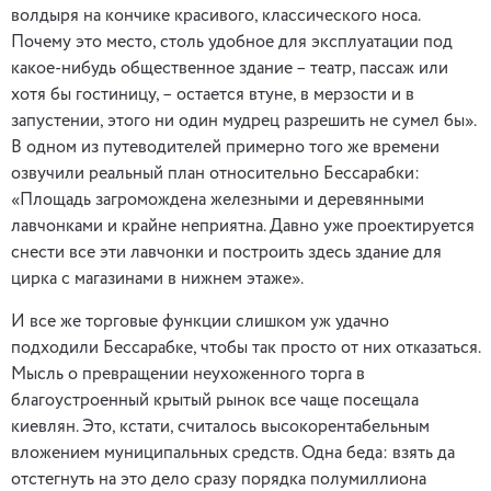
волдыря на кончике красивого, классического носа.
Почему это место, столь удобное для эксплуатации под
какое-нибудь общественное здание – театр, пассаж или
хотя бы гостиницу, – остается втуне, в мерзости и в
запустении, этого ни один мудрец разрешить не сумел бы».
В одном из путеводителей примерно того же времени
озвучили реальный план относительно Бессарабки:
«Площадь загромождена железными и деревянными
лавчонками и крайне неприятна. Давно уже проектируется
снести все эти лавчонки и построить здесь здание для
цирка с магазинами в нижнем этаже».
И все же торговые функции слишком уж удачно
подходили Бессарабке, чтобы так просто от них отказаться.
Мысль о превращении неухоженного торга в
благоустроенный крытый рынок все чаще посещала
киевлян. Это, кстати, считалось высокорентабельным
вложением муниципальных средств. Одна беда: взять да
отстегнуть на это дело сразу порядка полумиллиона