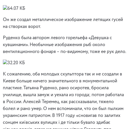
Он же создал металлическое изображение летящих гусей
на створках ворот.
Руденко была автором левого горельефа «Девушка с
кувшинами». Необычные изображения рыб около
вентиляционного фонаря – по-видимому, тоже ее рук дело.
К сожалению, оба молодых скульптора так и не создали в
Киеве больше ничего значительного в монументальной
пластике. Татьяна Руденко, рано осиротев, бросила
училище, вышла замуж и уехала из города; потом работала
в России. Алексей Теремец, как рассказывали, тяжело
болел и рано умер. О нем вспоминали, что он был пылким
украинским патриотом. В 1917 году «сновигав по залитих
сонцем київських вулицях і де тільки бувало здибає