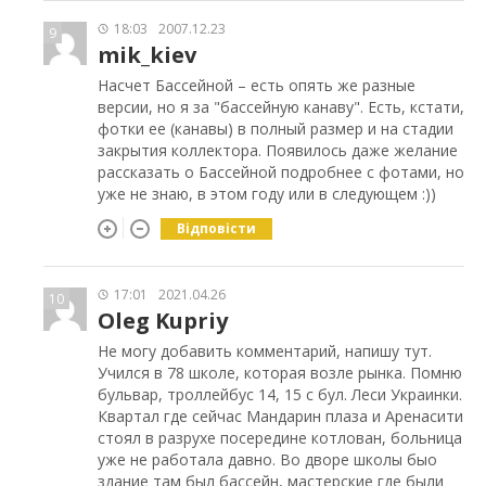
18:03
2007.12.23
9
mik_kiev
Насчет Бассейной – есть опять же разные
версии, но я за "бассейную канаву". Есть, кстати,
фотки ее (канавы) в полный размер и на стадии
закрытия коллектора. Появилось даже желание
рассказать о Бассейной подробнее с фотами, но
уже не знаю, в этом году или в следующем :))
Відповісти
17:01
2021.04.26
10
Oleg Kupriy
Не могу добавить комментарий, напишу тут.
Учился в 78 школе, которая возле рынка. Помню
бульвар, троллейбус 14, 15 с бул. Леси Украинки.
Квартал где сейчас Мандарин плаза и Аренасити
стоял в разрухе посередине котлован, больница
уже не работала давно. Во дворе школы быо
здание там был бассейн, мастерские где были