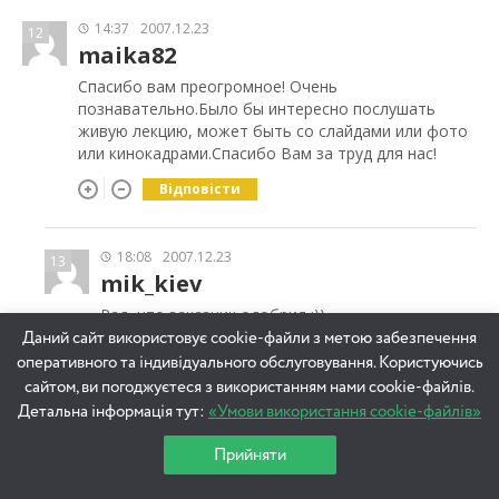
14:37
2007.12.23
12
maika82
Спасибо вам преогромное! Очень
познавательно.Было бы интересно послушать
живую лекцию, может быть со слайдами или фото
или кинокадрами.Спасибо Вам за труд для нас!
Відповісти
18:08
2007.12.23
13
mik_kiev
Рад, что заказчик одобрил :))
Даний сайт використовує cookie-файли з метою забезпечення
Насчет "живой лекции"... гора с горой нет, а
оперативного та індивідуального обслуговування. Користуючись
человек с человеком да, isn’t it? ;))
сайтом, ви погоджуєтеся з використанням нами cookie-файлів.
Відповісти
Детальна інформація тут:
«Умови використання cookie-файлів»
Прийняти
10:27
2007.12.23
14