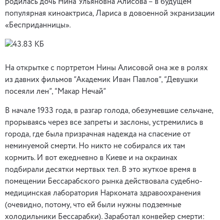
родилась дочь Нина Ульяновна Алисова – в будущем
популярная киноактриса, Лариса в довоенной экранизации
«Бесприданницы».
На открытке с портретом Нины Алисовой она же в ролях
из давних фильмов “Академик Иван Павлов”, “Девушки
посеяли лен”, “Макар Нечай”
В начале 1933 года, в разгар голода, обезумевшие сельчане,
прорываясь через все запреты и заслоны, устремились в
города, где была призрачная надежда на спасение от
неминуемой смерти. Но никто не собирался их там
кормить. И вот ежедневно в Киеве и на окраинах
подбирали десятки мертвых тел. В это жуткое время в
помещении Бессарабского рынка действовала судебно-
медицинская лаборатория Наркомата здравоохранения
(очевидно, потому, что ей были нужны подземные
холодильники Бессарабки). Заработал конвейер смерти: