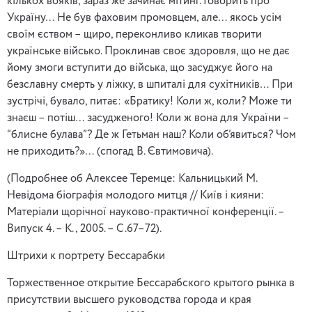
кількох вояків, зараз же зачинає мітинг. Говорить про
Україну… Не був фаховим промовцем, але… якось усім
своїм єством – щиро, переконливо кликав творити
українське військо. Проклинав своє здоровля, що не дає
йому змоги вступити до війська, що засуджує його на
безславну смерть у ліжку, в шпиталі для сухітників… При
зустрічі, бувало, питає: «Братику! Коли ж, коли? Може ти
знаєш – потіш… засудженого! Коли ж вона для України –
“блисне булава”? Де ж Гетьман наш? Коли об’явиться? Чом
не приходить?»… (спогад В. Євтимовича).
(Подробнее об Алексее Теремце: Кальницький М.
Невідома біографія молодого митця // Київ і кияни:
Матеріали щорічної науково-практичної конференції. –
Випуск 4. – К., 2005. – С.67–72).
Штрихи к портрету Бессарабки
Торжественное открытие Бессарабского крытого рынка в
присутствии высшего руководства города и края