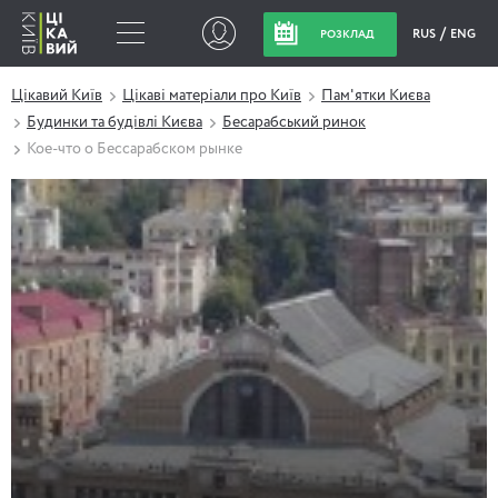
RUS
ENG
РОЗКЛАД
Цікавий Київ
Цікаві матеріали про Київ
Пам'ятки Києва
Будинки та будівлі Києва
Бесарабський ринок
Кое-что о Бессарабском рынке